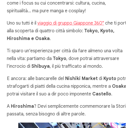
come i focus su cui concentrarsi: cultura, cucina,
spiritualità… ma pure manga e cosplay!
Uno su tutti è il
viaggio di gruppo Giappone 360°
che ti port
alla scoperta di quattro città simbolo:
Tokyo, Kyoto,
Hiroshima e Osaka
.
Ti sparo un’esperienza per città da fare almeno una volta
nella vita: partiamo da
Tokyo
, dove potrai attraversare
l’incrocio di
Shibuya
, il più trafficato al mondo.
E ancora: alle bancarelle del
Nishiki Market
di
Kyoto
potra
strafogarti di piatti della cucina nipponica, mentre a
Osaka
potrai visitare il suo a dir poco imponente
Castello
.
A
Hiroshima
? Devi semplicemente commemorare la Stori
passata, senza bisogno di altre parole.