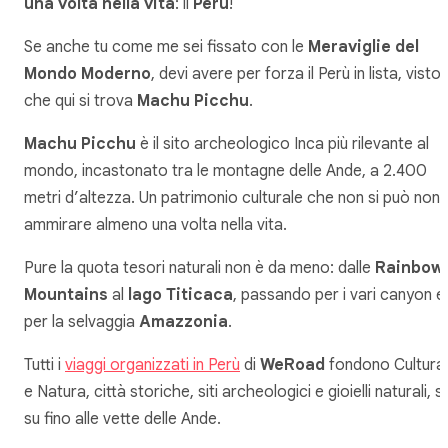
una volta nella vita
: il
Perù
!
Se anche tu come me sei fissato con le
Meraviglie del
Mondo Moderno
, devi avere per forza il Perù in lista, visto
che qui si trova
Machu Picchu
.
Machu Picchu
è il sito archeologico Inca più rilevante al
mondo, incastonato tra le montagne delle Ande, a 2.400
metri d’altezza. Un patrimonio culturale che non si può non
ammirare almeno una volta nella vita.
Pure la quota tesori naturali non è da meno: dalle
Rainbow
Mountains
al
lago Titicaca
, passando per i vari canyon e
per la selvaggia
Amazzonia
.
Tutti i
viaggi organizzati in Perù
di
WeRoad
fondono Cultura
e Natura, città storiche, siti archeologici e gioielli naturali, s
su fino alle vette delle Ande.