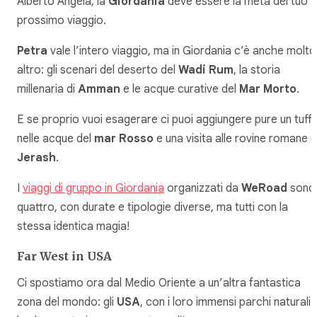
Alberto Angela, la
Giordania
deve essere la meta del tuo
prossimo viaggio.
Petra
vale l’intero viaggio, ma in Giordania c’è anche molto
altro: gli scenari del deserto del
Wadi Rum
, la storia
millenaria di
Amman
e le acque curative del
Mar Morto
.
E se proprio vuoi esagerare ci puoi aggiungere pure un tuff
nelle acque del
mar Rosso
e una visita alle rovine romane d
Jerash
.
I
viaggi di gruppo in Giordania
organizzati da
WeRoad
sono
quattro, con durate e tipologie diverse, ma tutti con la
stessa identica magia!
Far West in USA
Ci spostiamo ora dal Medio Oriente a un’altra fantastica
zona del mondo: gli
USA
, con i loro immensi parchi naturali 