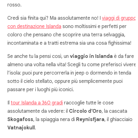
rosso.
Credi sia finita qui? Ma assolutamente no! I
viaggi di gruppo
con destinazione Islanda
sono moltissimi e perfetti per
coloro che pensano che scoprire una terra selvaggia,
incontaminata e a tratti estrema sia una cosa fighissima!
Se anche tu la pensi così, un
viaggio in Islanda
è da fare
almeno una volta nella vita! Scegli tu come preferisci vivere
l’isola: puoi pure percorrerla in jeep o dormendo in tenda
sotto il cielo stellato, oppure più semplicemente puoi
passare per i luoghi più iconici.
Il
tour Islanda a 360 gradi
raccoglie tutte le cose
assolutamente da vedere: il
Circolo d’Oro
, la cascata
Skogafoss
, la spiaggia nera di
Reynisfjara
,
il ghiacciaio
Vatnajokull
.