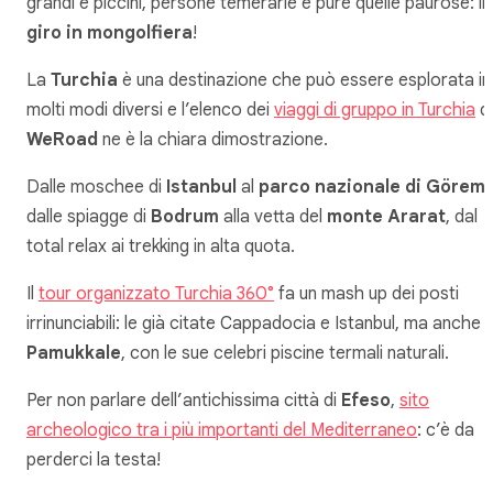
grandi e piccini, persone temerarie e pure quelle paurose: il
giro in mongolfiera
!
La
Turchia
è una destinazione che può essere esplorata in
molti modi diversi e l’elenco dei
viaggi di gruppo in Turchia
di
WeRoad
ne è la chiara dimostrazione.
Dalle moschee di
Istanbul
al
parco nazionale di Görem
dalle spiagge di
Bodrum
alla vetta del
monte Ararat
, dal
total relax ai trekking in alta quota.
Il
tour organizzato Turchia 360°
fa un mash up dei posti
irrinunciabili: le già citate Cappadocia e Istanbul, ma anche
Pamukkale
, con le sue celebri piscine termali naturali.
Per non parlare dell’antichissima città di
Efeso
,
sito
archeologico tra i più importanti del Mediterraneo
: c’è da
perderci la testa!