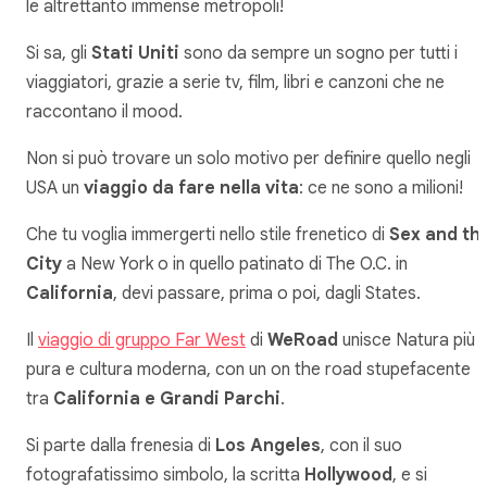
le altrettanto immense metropoli!
Si sa, gli
Stati Uniti
sono da sempre un sogno per tutti i
viaggiatori, grazie a serie tv, film, libri e canzoni che ne
raccontano il mood.
Non si può trovare un solo motivo per definire quello negli
USA un
viaggio da fare nella vita
: ce ne sono a milioni!
Che tu voglia immergerti nello stile frenetico di
Sex and th
City
a New York o in quello patinato di The O.C. in
California
, devi passare, prima o poi, dagli States.
Il
viaggio di gruppo Far West
di
WeRoad
unisce Natura più
pura e cultura moderna, con un on the road stupefacente
tra
California e Grandi Parchi
.
Si parte dalla frenesia di
Los Angeles
, con il suo
fotografatissimo simbolo, la scritta
Hollywood
, e si