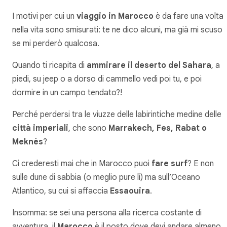
I motivi per cui un
viaggio in Marocco
è da fare una volta
nella vita sono smisurati: te ne dico alcuni, ma già mi scuso
se mi perderò qualcosa.
Quando ti ricapita di
ammirare il deserto del Sahara
, a
piedi, su jeep o a dorso di cammello vedi poi tu, e poi
dormire in un campo tendato?!
Perché perdersi tra le viuzze delle labirintiche medine delle
città imperiali
, che
sono
Marrakech, Fes, Rabat o
Meknès
?
Ci crederesti mai che in Marocco puoi
fare surf
? E non
sulle dune di sabbia (o meglio pure lì) ma sull’Oceano
Atlantico, su cui si affaccia
Essaouira
.
Insomma: se sei una persona alla ricerca costante di
avventura, il
Marocco
è il posto dove devi andare almeno