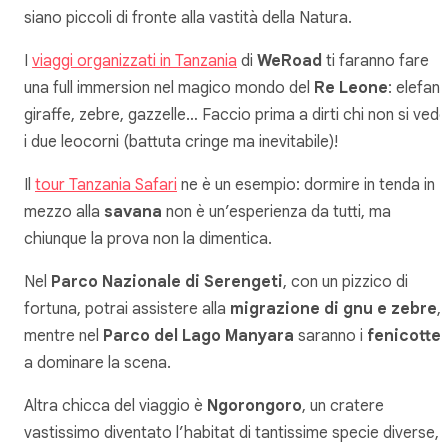
siano piccoli di fronte alla vastità della Natura.
I
viaggi organizzati in Tanzania
di
WeRoad
ti faranno fare
una full immersion nel magico mondo del
Re Leone
: elefanti
giraffe, zebre, gazzelle… Faccio prima a dirti chi non si vede
i due leocorni (battuta cringe ma inevitabile)!
Il
tour Tanzania Safari
ne è un esempio: dormire in tenda in
mezzo alla
savana
non è un’esperienza da tutti, ma
chiunque la prova non la dimentica.
Nel
Parco Nazionale di Serengeti
, con un pizzico di
fortuna, potrai assistere alla
migrazione di gnu e zebre
,
mentre nel
Parco del Lago Manyara
saranno i
fenicotter
a dominare la scena.
Altra chicca del viaggio è
Ngorongoro
, un cratere
vastissimo diventato l’habitat di tantissime specie diverse,