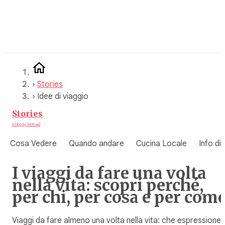
Vai
al
contenuto
›
Stories
›
Idee di viaggio
Stories
A blog by WeRoad
Cosa Vedere
Quando andare
Cucina Locale
Info di
I viaggi da fare una volta
nella vita: scopri perché,
per chi, per cosa e per com
Viaggi da fare almeno una volta nella vita: che espressione