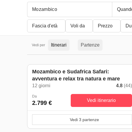
Quand
Fascia d'età
Voli da
Prezzo
Du
Itinerari
Partenze
Vedi per
Mozambico e Sudafrica Safari:
avventura e relax tra natura e mare
12 giorni
4.8
(44
Da
Vedi itinerario
2.799 €
Vedi 3 partenze