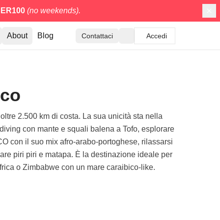
ER100
(no weekends).
About
Blog
Contattaci
Accedi
ico
ltre 2.500 km di costa. La sua unicità sta nella
e diving con mante e squali balena a Tofo, esplorare
O con il suo mix afro-arabo-portoghese, rilassarsi
re piri piri e matapa. È la destinazione ideale per
dafrica o Zimbabwe con un mare caraibico-like.