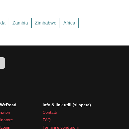
tra 25°C e 30°C.
rature medie tra 20°C e 30°C.
da
Zambia
Zimbabwe
Africa
ure sono più miti e le precipitazioni sono ridotte.
r
i WeRoad
Info & link utili (si spera)
natori
Contatti
inatore
FAQ
 Login
Termini e condizioni