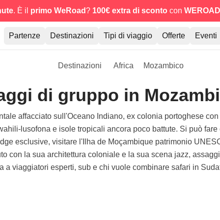
nute
. È il
primo WeRoad
?
100€ extra di sconto
con
WEROAD
Partenze
Destinazioni
Tipi di viaggio
Offerte
Eventi
Destinazioni
Africa
Mozambico
aggi di gruppo in Mozamb
tale affacciato sull'Oceano Indiano, ex colonia portoghese con o
ahili-lusofona e isole tropicali ancora poco battute. Si può far
odge esclusive, visitare l'Ilha de Moçambique patrimonio UNESC
o con la sua architettura coloniale e la sua scena jazz, assaggia
tta a viaggiatori esperti, sub e chi vuole combinare safari in Su