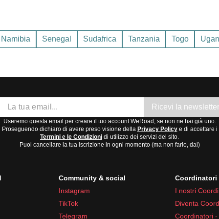
tagione delle piogge da dicembre a marzo. Temperature medie 
ecipitazioni. Stagione delle piogge da novembre a marzo. Tempe
Namibia
Senegal
Sudafrica
Tanzania
Togo
Ugan
cillanti tra 15°C e 25°C.
rante la stagione secca, da maggio a novembre, quando le temperat
Ricevi la newslette
Useremo questa email per creare il tuo account WeRoad, se non ne hai già uno.
Proseguendo dichiaro di avere preso visione della
Privacy Policy
e di accettare i
Termini e le Condizioni
di utilizzo dei servizi del sito.
Puoi cancellare la tua iscrizione in ogni momento (ma non farlo, dai)
d
Community & social
Coordinator
Instagram
I nostri Coordi
TikTok
Diventa Coord
Telegram
Coordinatori -