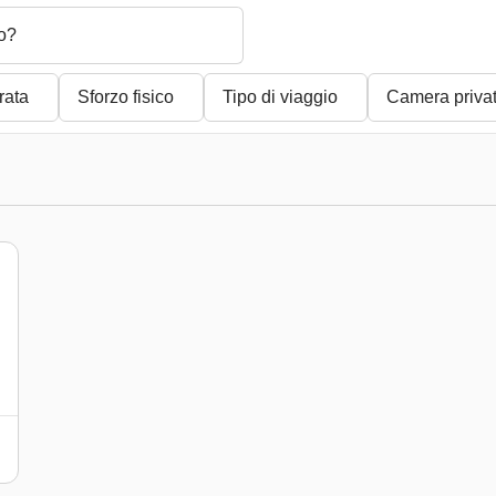
o?
rata
Sforzo fisico
Tipo di viaggio
Camera priva
)