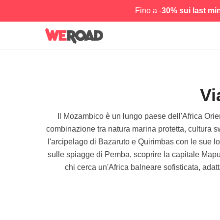
Fino a -
30% sui last mi
Vi
Il Mozambico è un lungo paese dell'Africa Orien
combinazione tra natura marina protetta, cultura sw
l'arcipelago di Bazaruto e Quirimbas con le sue l
sulle spiagge di Pemba, scoprire la capitale Maput
chi cerca un'Africa balneare sofisticata, ada