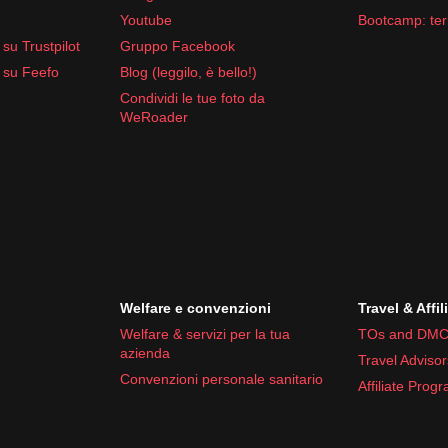
Youtube
Bootcamp: ter
su Trustpilot
Gruppo Facebook
idiarroici
 su Feefo
Blog (leggilo, è bello!)
iorno in Mozambico in tutta
comodità
e
sicurezza
.
Condividi le tue foto da
WeRoader
Welfare e convenzioni
Travel & Affil
Welfare & servizi per la tua
TOs and DMC
azienda
Travel Advisor
Convenzioni personale sanitario
Affiliate Prog