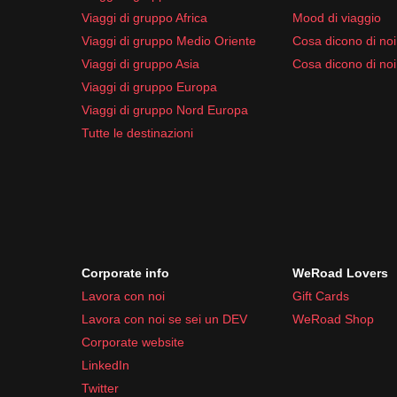
Viaggi di gruppo Africa
Mood di viaggio
Igienizzante mani
Viaggi di gruppo Medio Oriente
Cosa dicono di noi 
Farmaci da viaggio comuni come antidolorifici e ant
Viaggi di gruppo Asia
Cosa dicono di noi
Questi elementi ti aiuteranno a goderti il tuo sogg
Viaggi di gruppo Europa
Viaggi di gruppo Nord Europa
Tutte le destinazioni
Corporate info
WeRoad Lovers
Lavora con noi
Gift Cards
Lavora con noi se sei un DEV
WeRoad Shop
Corporate website
LinkedIn
Twitter