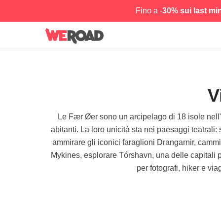
Fino a -
30% sui last mi
V
Le Fær Øer sono un arcipelago di 18 isole nell'
abitanti. La loro unicità sta nei paesaggi teatrali
ammirare gli iconici faraglioni Drangarnir, camm
Mykines, esplorare Tórshavn, una delle capitali pi
per fotografi, hiker e vi