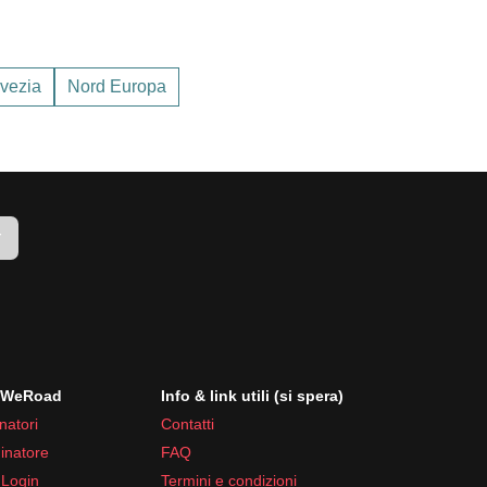
prevedibile
, con possibilità di pioggia e vento
a può essere molto variabile anche nello stesso
vezia
Nord Europa
r
i WeRoad
Info & link utili (si spera)
natori
Contatti
inatore
FAQ
 Login
Termini e condizioni