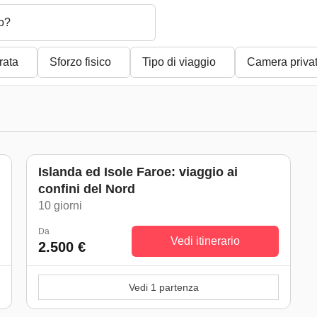
o?
rata
Sforzo fisico
Tipo di viaggio
Camera priva
Islanda ed Isole Faroe: viaggio ai
confini del Nord
)
10 giorni
Da
Vedi itinerario
2.500 €
Vedi 1 partenza