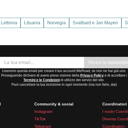
 mantengono tra i
3-5°C
. Le Isole Faroe sono note per il tempo
im
amento impermeabile e antivento. Essendo un arcipelago, il clim
Lettonia
Lituania
Norvegia
Svalbard e Jan Mayen
S
Ricevi la newslette
Useremo questa email per creare il tuo account WeRoad, se non ne hai già uno.
Proseguendo dichiaro di avere preso visione della
Privacy Policy
e di accettare i
Termini e le Condizioni
di utilizzo dei servizi del sito.
Puoi cancellare la tua iscrizione in ogni momento (ma non farlo, dai)
d
Community & social
Coordinator
Instagram
I nostri Coordi
te
TikTok
Diventa Coord
i e antinausea
Telegram
Coordinatori -