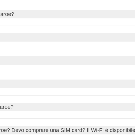
 Faroe?
aso ti servisse, richiedi il visto tramite il nostro partner Sherpa.
 sito governativo del tuo Paese di provenienza per aggiornamenti 
enwich Mean Time). Non adottano l'ora legale, quindi durante l'
curi.it
lle Isole Faroe sarà ancora alle 11:00.
elle Isole Faroe
(Faroese króna, FOK). La corona faroese è le
 presso
banche locali
o
uffici di cambio
. Tieni presente che le
credito o debito
, che sono ampiamente accettate nei negozi, ri
Faroe?
sempre utile avere un po' di contante per i piccoli acquisti o per
K)
, che ha un valore equivalente alla
Corona Danese (DKK)
. P
tica comune come in altri paesi. Tuttavia, se ricevi un
servizio
aroe? Devo comprare una SIM card? Il Wi-Fi è disponibil