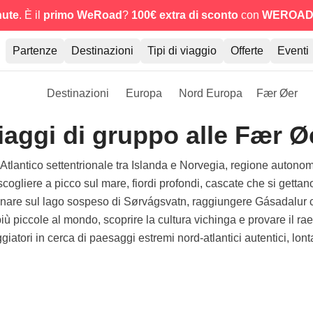
nute
. È il
primo WeRoad
?
100€ extra di sconto
con
WEROAD
Partenze
Destinazioni
Tipi di viaggio
Offerte
Eventi
Destinazioni
Europa
Nord Europa
Fær Øer
iaggi di gruppo alle Fær Ø
Atlantico settentrionale tra Islanda e Norvegia, regione autono
: scogliere a picco sul mare, fiordi profondi, cascate che si gettan
inare sul lago sospeso di Sørvágsvatn, raggiungere Gásadalur c
ù piccole al mondo, scoprire la cultura vichinga e provare il ra
aggiatori in cerca di paesaggi estremi nord-atlantici autentici, lont