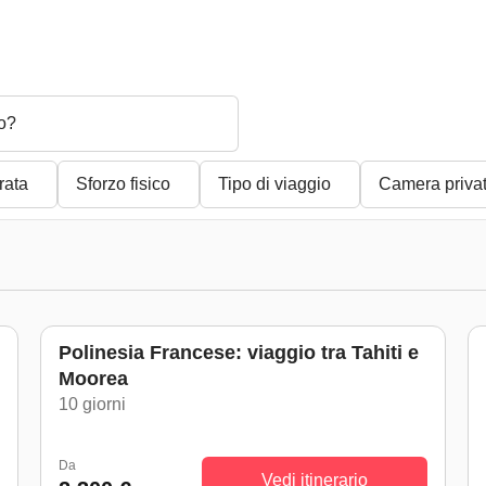
o?
rata
Sforzo fisico
Tipo di viaggio
Camera priva
Polinesia Francese: viaggio tra Tahiti e
Moorea
)
10 giorni
Da
Vedi itinerario