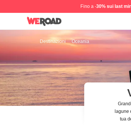
Fino a -
30% sui last mi
Destinazioni
Oceania
Grande
lagune d
tua d