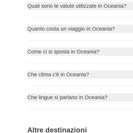
Tra le tappe più amate ci sono:
Quali sono le valute utilizzate in Oceania?
Sydney e la Grande Barriera Coralina in Austr
I fiordi e i parchi nazionali della Nuova Zelan
L'Australia usa il
dollaro australiano (AUD)
e la 
Quanto costa un viaggio in Oceania?
Le isole tropicali di Fiji, Bora Bora e Vanuatu
destinazioni turistiche è accettato anche il dollaro
Il budget è generalmente medio-alto: si possono 
Come ci si sposta in Oceania?
resort delle isole del Pacifico possono avere costi 
Date le enormi distanze, i voli interni sono spess
Che clima c'è in Oceania?
proprio ritmo; per raggiungere le isole del Pacifico
Il clima varia dal
tropicale
nel nord dell'Australia e
Che lingue si parlano in Oceania?
all'emisfero settentrionale.
L'
inglese
è la lingua principale in Australia e Nu
lingue locali, e in alcune ex colonie francesi come
Altre destinazioni