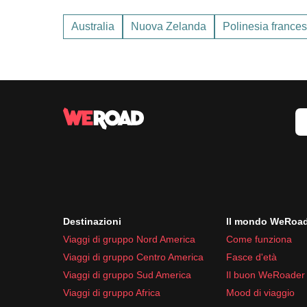
Australia
Nuova Zelanda
Polinesia france
Destinazioni
Il mondo WeRoa
Viaggi di gruppo Nord America
Come funziona
Viaggi di gruppo Centro America
Fasce d'età
Viaggi di gruppo Sud America
Il buon WeRoader
Viaggi di gruppo Africa
Mood di viaggio