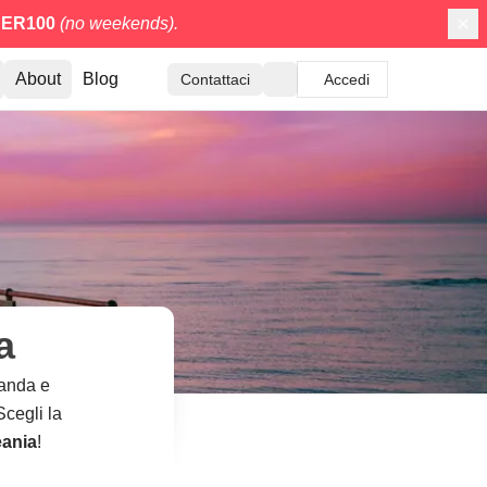
ER100
(no weekends).
About
Blog
Contattaci
Accedi
a
landa e
Scegli la
eania
!