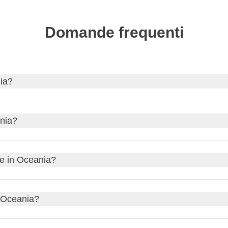
Domande frequenti
nia?
emperature miti in Australia e Nuova Zelanda;
dicembre-febbra
ania?
tropicale dell'Australia.
ll'Australia bastano
12-15 giorni
; per combinare Australia, Nuov
re in Oceania?
i distanze.
 online l'autorizzazione
eVisitor
o
ETA
prima della partenza, m
n Oceania?
inuti ed è necessario un passaporto valido.