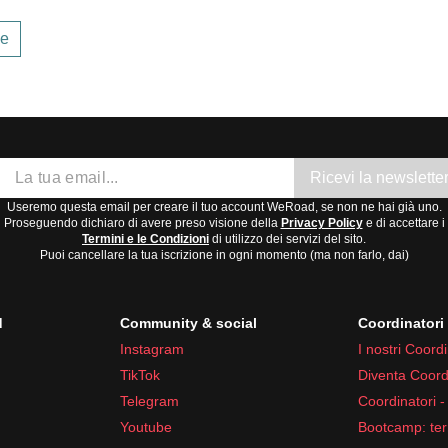
se
Ricevi la newslette
Useremo questa email per creare il tuo account WeRoad, se non ne hai già uno.
Proseguendo dichiaro di avere preso visione della
Privacy Policy
e di accettare i
Termini e le Condizioni
di utilizzo dei servizi del sito.
Puoi cancellare la tua iscrizione in ogni momento (ma non farlo, dai)
d
Community & social
Coordinator
Instagram
I nostri Coordi
TikTok
Diventa Coord
Telegram
Coordinatori -
Youtube
Bootcamp: ter