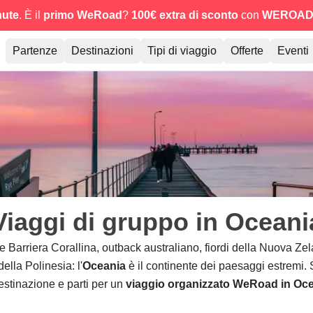
nute
. È il
primo WeRoad
?
100€ extra di sconto
con
WEROAD
Partenze
Destinazioni
Tipi di viaggio
Offerte
Eventi
Viaggi di gruppo in Oceani
 Barriera Corallina, outback australiano, fiordi della Nuova Ze
ella Polinesia: l'
Oceania
è il continente dei paesaggi estremi. 
estinazione e parti per un
viaggio organizzato WeRoad in Oc