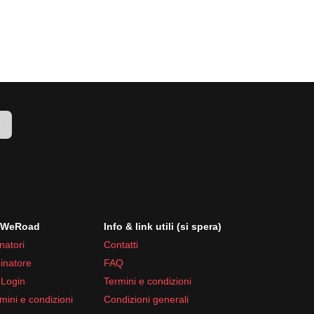
r
i WeRoad
Info & link utili (si spera)
natori
Contatti
inatore
FAQ
 Login
Termini e condizioni
mini e condizioni
Condizioni generali