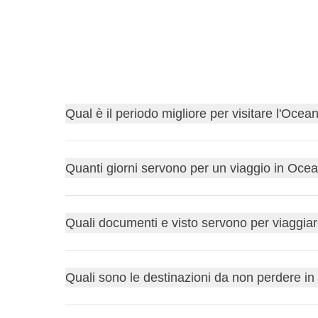
Qual è il periodo migliore per visitare l'Ocea
Settembre-novembre
e
marzo-maggio
offrono t
Quanti giorni servono per un viaggio in Oce
come Fiji, ma anche stagione delle piogge nel nord 
Per la sola Nuova Zelanda o le coste principali de
Quali documenti e visto servono per viaggia
consigliano almeno
3-4 settimane
, viste le enorm
Per l'Australia molte nazionalità devono richiedere
Quali sono le destinazioni da non perdere i
entrambe le autorizzazioni si ottengono in pochi m