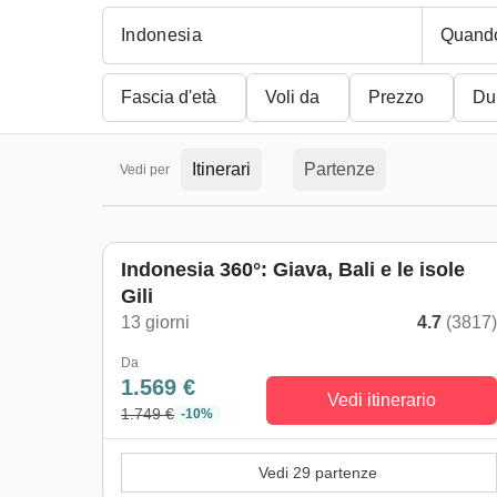
Quand
Fascia d'età
Voli da
Prezzo
Du
Itinerari
Partenze
Vedi per
Indonesia 360°: Giava, Bali e le isole
Gili
13 giorni
4.7
(3817
Da
1.569 €
Vedi itinerario
1.749 €
-10%
Vedi 29 partenze