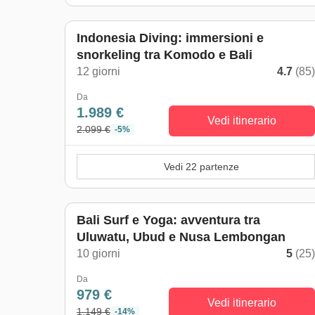
Indonesia Diving: immersioni e
snorkeling tra Komodo e Bali
12 giorni
4.7
(85
Da
1.989 €
Vedi itinerario
2.099 €
-5%
Vedi 22 partenze
Bali Surf e Yoga: avventura tra
Uluwatu, Ubud e Nusa Lembongan
10 giorni
5
(25
Da
979 €
Vedi itinerario
1.149 €
-14%