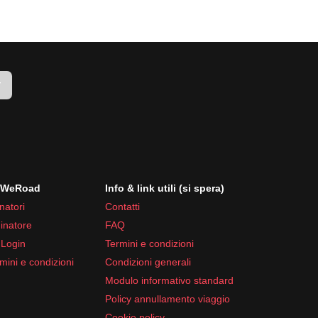
 frequenti.
r
i WeRoad
Info & link utili (si spera)
natori
Contatti
inatore
FAQ
 Login
Termini e condizioni
mini e condizioni
Condizioni generali
Modulo informativo standard
mpli e luoghi religiosi.
Policy annullamento viaggio
Cookie policy