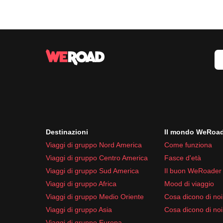
Papua:
clima equatoriale con piogge frequent
Scarpe:
Il
periodo migliore per visitare gran parte dell'
Sandali comodi
Scarpe da trekking
Infradito per la spiaggia
Accessori e tecnologia:
Cappello e occhiali da sole
Power bank e caricabatterie
Adattatore universale per le prese
Macchina fotografica o smartphone
Destinazioni
Il mondo WeRoa
Igiene e medicinali:
Viaggi di gruppo Nord America
Come funziona
Crema solare ad alta protezione
Viaggi di gruppo Centro America
Fasce d'età
Repellente per insetti
Viaggi di gruppo Sud America
Il buon WeRoader
Kit di pronto soccorso con cerotti e disinfettan
Viaggi di gruppo Africa
Mood di viaggio
Farmaci comuni come paracetamolo e antidiar
Viaggi di gruppo Medio Oriente
Cosa dicono di noi 
Assicurati di considerare anche le
norme culturali
Viaggi di gruppo Asia
Cosa dicono di noi
Viaggi di gruppo Europa