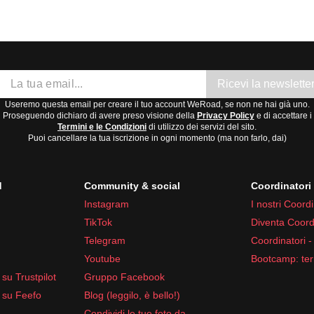
i tutto l'anno, ma meno intense da giugno a settembre.
Indonesia
è tra maggio e settembre, quando le piogge sono meno
Ricevi la newslette
Useremo questa email per creare il tuo account WeRoad, se non ne hai già uno.
Proseguendo dichiaro di avere preso visione della
Privacy Policy
e di accettare i
Termini e le Condizioni
di utilizzo dei servizi del sito.
Puoi cancellare la tua iscrizione in ogni momento (ma non farlo, dai)
d
Community & social
Coordinator
Instagram
I nostri Coordi
TikTok
Diventa Coord
Telegram
Coordinatori -
te
Youtube
Bootcamp: ter
roici
su Trustpilot
Gruppo Facebook
 locali
riguardo l'abbigliamento, specialmente durante visite a te
 su Feefo
Blog (leggilo, è bello!)
Condividi le tue foto da