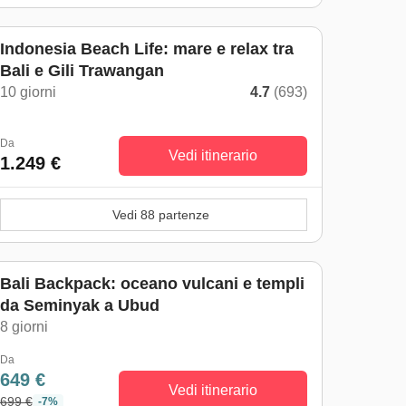
Indonesia Beach Life: mare e relax tra
Bali e Gili Trawangan
10 giorni
4.7
(693)
Da
Vedi itinerario
1.249 €
Vedi 88 partenze
Bali Backpack: oceano vulcani e templi
da Seminyak a Ubud
8 giorni
Da
649 €
Vedi itinerario
699 €
-7%