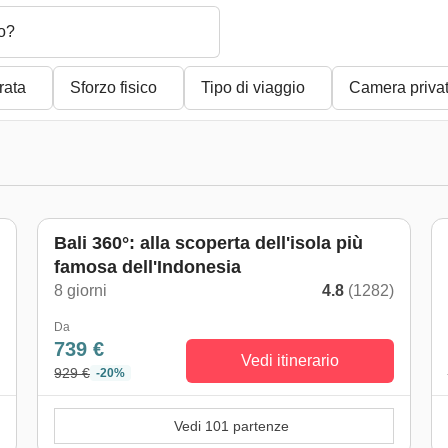
o?
rata
Sforzo fisico
Tipo di viaggio
Camera priva
Bali 360°: alla scoperta dell'isola più
famosa dell'Indonesia
)
8 giorni
4.8
(1282)
Da
739 €
Vedi itinerario
929 €
-20%
Vedi 101 partenze