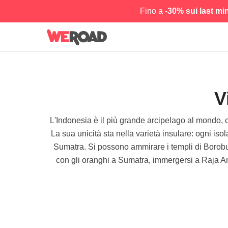
Fino a -
30% sui last mi
V
L'Indonesia è il più grande arcipelago al mondo, c
La sua unicità sta nella varietà insulare: ogni iso
Sumatra. Si possono ammirare i templi di Borobud
con gli oranghi a Sumatra, immergersi a Raja Ampa