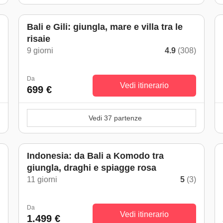
Bali e Gili: giungla, mare e villa tra le
risaie
)
9 giorni
4.9
(308)
Da
Vedi itinerario
699 €
Vedi 37 partenze
Indonesia: da Bali a Komodo tra
giungla, draghi e spiagge rosa
)
11 giorni
5
(3)
Da
Vedi itinerario
1.499 €