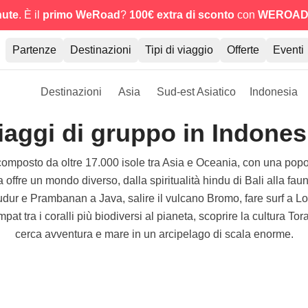
nute
. È il
primo WeRoad
?
100€ extra di sconto
con
WEROAD
Partenze
Destinazioni
Tipi di viaggio
Offerte
Eventi
Destinazioni
Asia
Sud-est Asiatico
Indonesia
iaggi di gruppo in Indones
omposto da oltre 17.000 isole tra Asia e Oceania, con una popola
la offre un mondo diverso, dalla spiritualità hindu di Bali alla fa
ur e Prambanan a Java, salire il vulcano Bromo, fare surf a Lo
t tra i coralli più biodiversi al pianeta, scoprire la cultura Tor
cerca avventura e mare in un arcipelago di scala enorme.