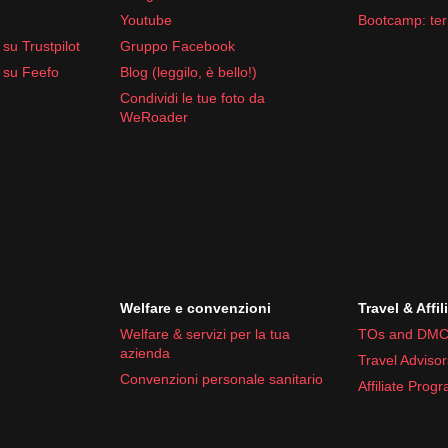
 antidolorifici
Youtube
Bootcamp: ter
uali escursioni in natura.
su Trustpilot
Gruppo Facebook
 su Feefo
Blog (leggilo, è bello!)
Condividi le tue foto da
WeRoader
Welfare e convenzioni
Travel & Affil
Welfare & servizi per la tua
TOs and DMC
azienda
Travel Advisor
Convenzioni personale sanitario
Affiliate Prog