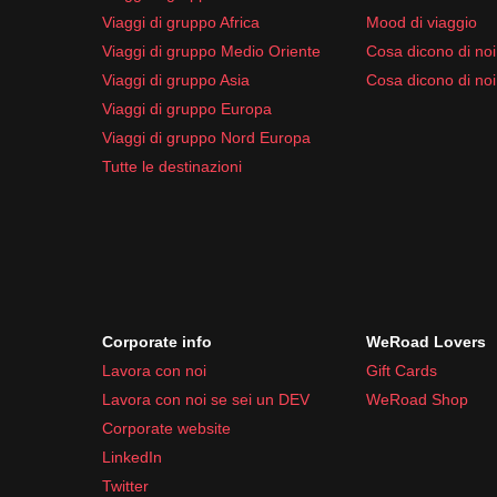
Farmaci comuni da viaggio come antidiarroici o
Viaggi di gruppo Africa
Mood di viaggio
Preparati ad affrontare il
clima tropicale
e le event
Viaggi di gruppo Medio Oriente
Cosa dicono di noi 
Viaggi di gruppo Asia
Cosa dicono di noi
Viaggi di gruppo Europa
Viaggi di gruppo Nord Europa
Tutte le destinazioni
Corporate info
WeRoad Lovers
Lavora con noi
Gift Cards
Lavora con noi se sei un DEV
WeRoad Shop
Corporate website
LinkedIn
Twitter