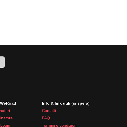
r
i WeRoad
Info & link utili (si spera)
natori
Contatti
inatore
FAQ
 Login
Termini e condizioni