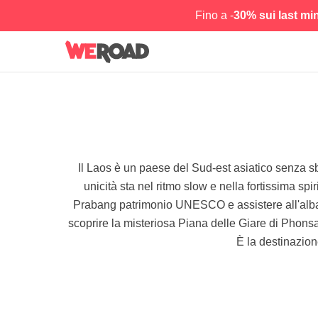
Fino a -
30% sui last mi
Il Laos è un paese del Sud-est asiatico senza 
unicità sta nel ritmo slow e nella fortissima sp
Prabang patrimonio UNESCO e assistere all'alba d
scoprire la misteriosa Piana delle Giare di Phonsav
È la destinazione