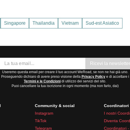
rature più basse, specialmente tra novembre e febbraio.
mido, con stagione delle piogge da maggio a ottobre.
Singapore
Thailandia
Vietnam
Sud-est Asiatico
re e febbraio
, quando il clima è più fresco e secco.
Ricevi la newslette
Useremo questa email per creare il tuo account WeRoad, se non ne hai già uno.
Proseguendo dichiaro di avere preso visione della
Privacy Policy
e di accettare i
Termini e le Condizioni
di utilizzo dei servizi del sito.
Puoi cancellare la tua iscrizione in ogni momento (ma non farlo, dai)
d
Community & social
Coordinator
Instagram
I nostri Coordi
TikTok
Diventa Coord
Telegram
Coordinatori -