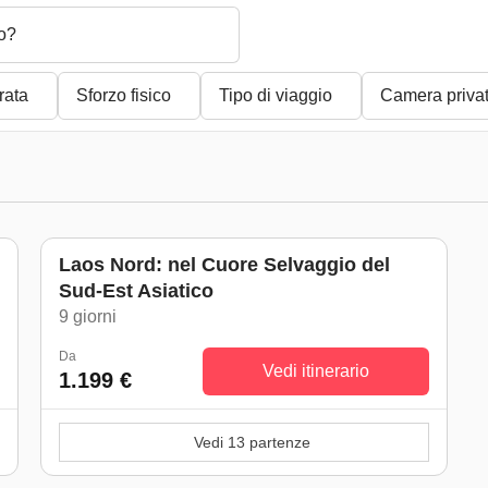
o?
rata
Sforzo fisico
Tipo di viaggio
Camera priva
Laos Nord: nel Cuore Selvaggio del
Sud-Est Asiatico
9 giorni
Da
Vedi itinerario
1.199 €
Vedi 13 partenze