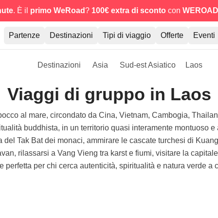
nute
. È il
primo WeRoad
?
100€ extra di sconto
con
WEROAD
Partenze
Destinazioni
Tipi di viaggio
Offerte
Eventi
Destinazioni
Asia
Sud-est Asiatico
Laos
Viaggi di gruppo in Laos
sbocco al mare, circondato da Cina, Vietnam, Cambogia, Thaila
iritualità buddhista, in un territorio quasi interamente montuoso
el Tak Bat dei monaci, ammirare le cascate turchesi di Kuang S
an, rilassarsi a Vang Vieng tra karst e fiumi, visitare la capit
 perfetta per chi cerca autenticità, spiritualità e natura verde a 