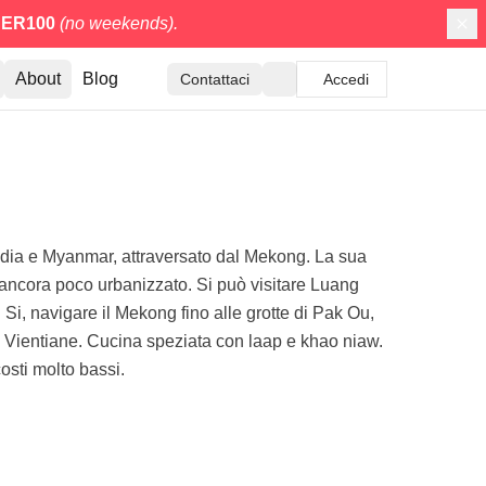
ER100
(no weekends).
About
Blog
Contattaci
Accedi
ndia e Myanmar, attraversato dal Mekong. La sua
 e ancora poco urbanizzato. Si può visitare Luang
i, navigare il Mekong fino alle grotte di Pak Ou,
ale Vientiane. Cucina speziata con laap e khao niaw.
costi molto bassi.