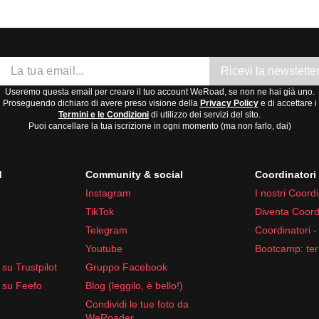
ovembre ad aprile, quando il clima è più secco e le temperature
Ricevi la newslette
Useremo questa email per creare il tuo account WeRoad, se non ne hai già uno.
Proseguendo dichiaro di avere preso visione della
Privacy Policy
e di accettare i
Termini e le Condizioni
di utilizzo dei servizi del sito.
Puoi cancellare la tua iscrizione in ogni momento (ma non farlo, dai)
d
Community & social
Coordinator
Instagram
I nostri Coordi
TikTok
Diventa Coord
Telegram
Coordinatori -
Youtube
Bootcamp: ter
su Trustpilot
Gruppo Facebook
te
 su Feefo
Blog (leggilo, è bello!)
oici
Condividi le tue foto da
WeRoader
sonali
e al tipo di viaggio.