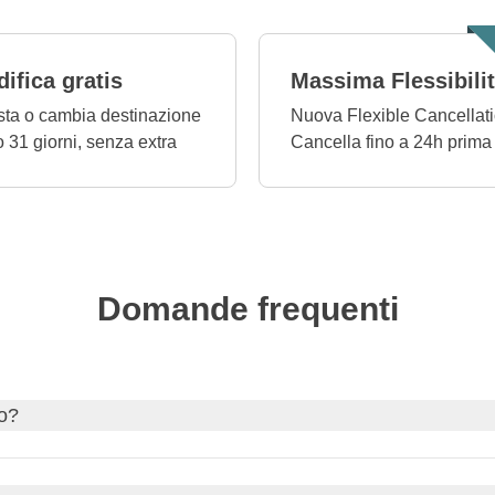
ifica gratis
Massima Flessibili
ta o cambia destinazione
Nuova Flexible Cancellati
o 31 giorni, senza extra
Cancella fino a 24h prima
Domande frequenti
co?
aso ti servisse, richiedi il visto tramite il nostro partner Sherpa.