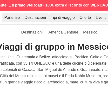
nute
. È il
primo WeRoad
?
100€ extra di sconto
con
WEROAD
Partenze
Destinazioni
Tipi di viaggio
Offerte
Eventi
Destinazioni
America Centrale
Messico
Viaggi di gruppo in Messic
ti Uniti, Guatemala e Belize, affacciato su Pacifico, Golfo e Car
stratificata, con 35 siti UNESCO e una delle cucine più celebrat
ri coloniali di Oaxaca, San Miguel de Allende e Guanajuato, ril
e Città del Messico con i suoi musei e il Frida Kahlo Museum, as
er un grande viaggio ricco di archeologia, mare, cultura viva e g