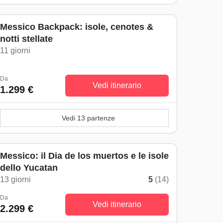
Messico Backpack: isole, cenotes &
notti stellate
11 giorni
Da
Vedi itinerario
1.299 €
Vedi 13 partenze
Messico: il Dia de los muertos e le isole
dello Yucatan
13 giorni
5
(14)
Da
Vedi itinerario
2.299 €