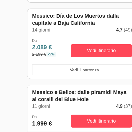
Messico: Día de Los Muertos dalla
capitale a Baja California
14 giorni
4.7
(49
Da
2.089 €
Vedi itinerario
2.199 €
-5%
Vedi 1 partenza
Messico e Belize: dalle piramidi Maya
ai coralli del Blue Hole
11 giorni
4.9
(37
Da
Vedi itinerario
1.999 €