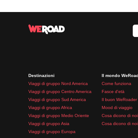
Il
periodo migliore per visitare il Messico
va da n
Scarpe:
Sandali comodi
Scarpe da trekking se prevedi escursioni
Scarpe da ginnastica
Accessori e tecnologia:
Cappello o cappellino per proteggerti dal sole
Occhiali da sole
Power bank
Destinazioni
Il mondo WeRoa
Adattatore universale per le prese elettriche
Viaggi di gruppo Nord America
Come funziona
Smartphone con caricabatterie
Viaggi di gruppo Centro America
Fasce d'età
Articoli da toeletta e medicinali:
Viaggi di gruppo Sud America
Il buon WeRoader
Crema solare
Viaggi di gruppo Africa
Mood di viaggio
Repellente per insetti
Viaggi di gruppo Medio Oriente
Cosa dicono di noi 
Kit di pronto soccorso con cerotti e disinfettan
Viaggi di gruppo Asia
Cosa dicono di noi
Farmaci di base come antidolorifici e antidiarr
Viaggi di gruppo Europa
Assicurati di adattare la lista alle tue
esigenze per