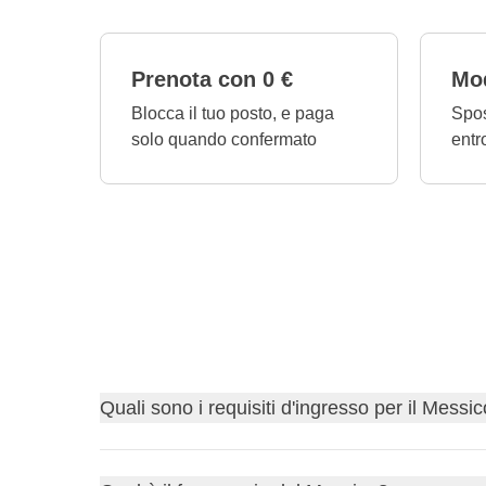
Prenota con 0 €
Mod
Blocca il tuo posto, e paga
Spos
solo quando confermato
entr
Quali sono i requisiti d'ingresso per il Messi
Scopri i
requisiti d'ingresso per Messico
e, nel c