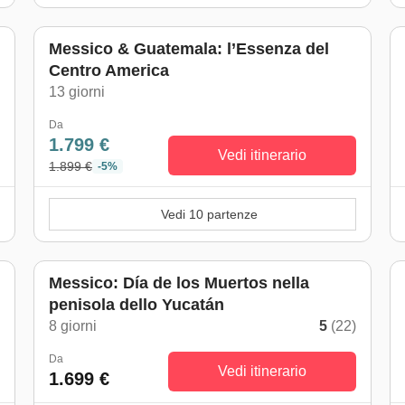
Messico & Guatemala: l’Essenza del
Centro America
)
13 giorni
Da
1.799 €
Vedi itinerario
1.899 €
-5%
Vedi 10 partenze
Messico: Día de los Muertos nella
penisola dello Yucatán
)
8 giorni
5
(22)
Da
Vedi itinerario
1.699 €