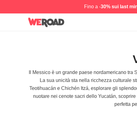
Fino a -
30% sui last mi
Il Messico è un grande paese nordamericano tra Sta
La sua unicità sta nella ricchezza culturale 
Teotihuacán e Chichén Itzá, esplorare gli splendo
nuotare nei cenote sacri dello Yucatán, scoprir
perfetta p