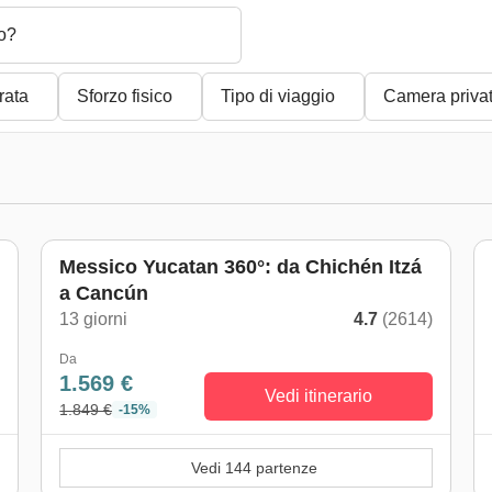
o?
rata
Sforzo fisico
Tipo di viaggio
Camera priva
Messico Yucatan 360°: da Chichén Itzá
a Cancún
)
13 giorni
4.7
(2614)
Da
1.569 €
Vedi itinerario
1.849 €
-15%
Vedi 144 partenze