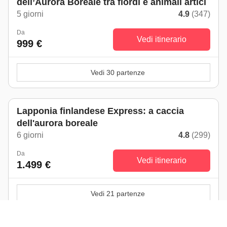
dell’Aurora Boreale tra fiordi e animali artici
5 giorni
4.9
(347)
Da
Vedi itinerario
999 €
Vedi 30 partenze
Lapponia finlandese Express: a caccia
dell'aurora boreale
6 giorni
4.8
(299)
Da
Vedi itinerario
1.499 €
Vedi 21 partenze