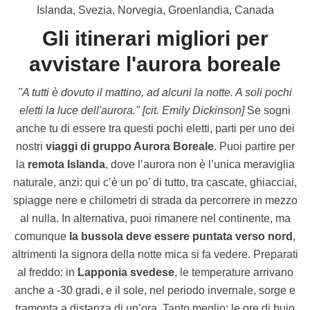
Islanda, Svezia, Norvegia, Groenlandia, Canada
Gli itinerari migliori per
avvistare l'aurora boreale
"A tutti è dovuto il mattino, ad alcuni la notte. A soli pochi
eletti la luce dell'aurora." [cit. Emily Dickinson]
Se sogni
anche tu di essere tra questi pochi eletti, parti per uno dei
nostri
viaggi di gruppo Aurora Boreale
. Puoi partire per
la
remota Islanda
, dove l’aurora non è l’unica meraviglia
naturale, anzi: qui c’è un po’ di tutto, tra cascate, ghiacciai,
spiagge nere e chilometri di strada da percorrere in mezzo
al nulla. In alternativa, puoi rimanere nel continente, ma
comunque
la bussola deve essere puntata verso nord
,
altrimenti la signora della notte mica si fa vedere. Preparati
al freddo: in
Lapponia svedese
, le temperature arrivano
anche a -30 gradi, e il sole, nel periodo invernale, sorge e
tramonta a distanza di un’ora. Tanto meglio: le ore di buio