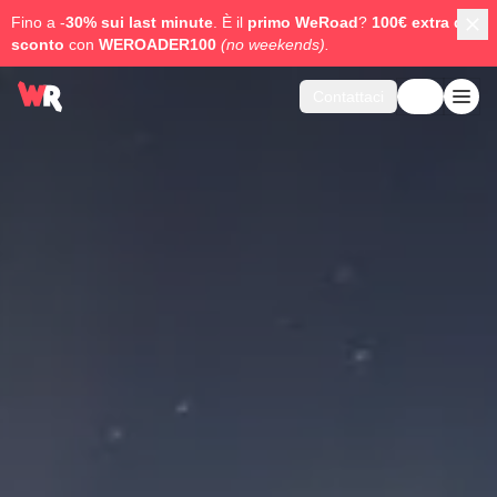
Fino a -
30% sui last minute
. È il
primo WeRoad
?
100€ extra di
sconto
con
WEROADER100
(no weekends).
Contattaci