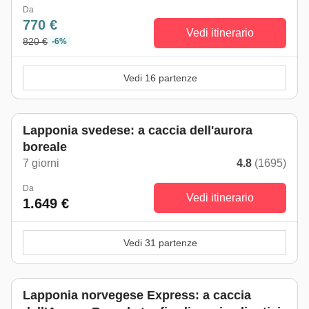
Da
770 €
Vedi itinerario
820 €
-6%
Vedi 16 partenze
Top seller
Lapponia svedese: a caccia dell'aurora
boreale
7 giorni
4.8
(1695)
Da
Vedi itinerario
1.649 €
Vedi 31 partenze
Top seller
Lapponia norvegese Express: a caccia