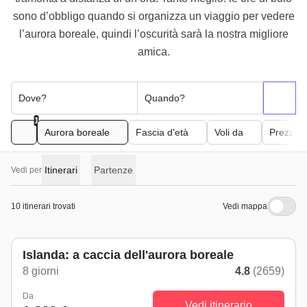
sono d’obbligo quando si organizza un viaggio per vedere
l’aurora boreale, quindi l’oscurità sarà la nostra migliore
amica.
Dove?
Quando?
1
Aurora boreale
Fascia d'età
Voli da
Prezzo
Itinerari
Partenze
Vedi per
10 itinerari trovati
Vedi mappa
Islanda: a caccia dell'aurora boreale
8 giorni
4.8
(2659)
Da
Vedi itinerario