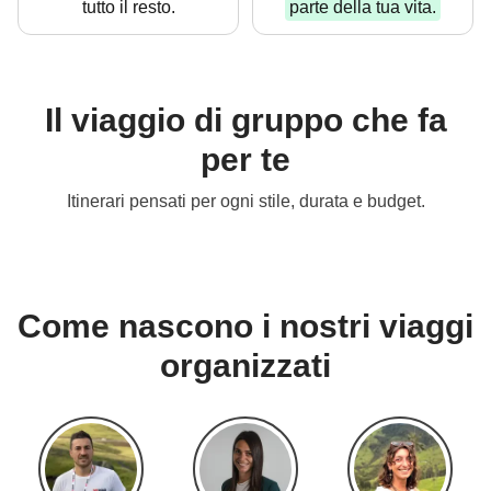
tutto il resto.
parte della tua vita.
Il viaggio di gruppo che fa
Ideali per il tuo primo
per te
WeRoad
V
Itinerari pensati per ogni stile, durata e budget.
Da 299 €
Come nascono i nostri viaggi
organizzati