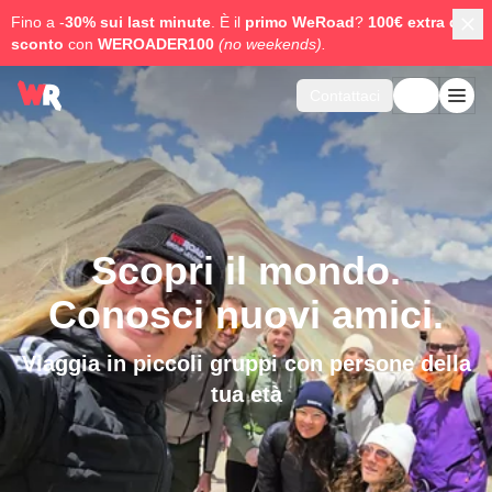
Fino a -
30% sui last minute
. È il
primo WeRoad
?
100€ extra di
sconto
con
WEROADER100
(no weekends).
Contattaci
Scopri il mondo.
Conosci nuovi amici.
Viaggia in piccoli gruppi con persone della
tua età