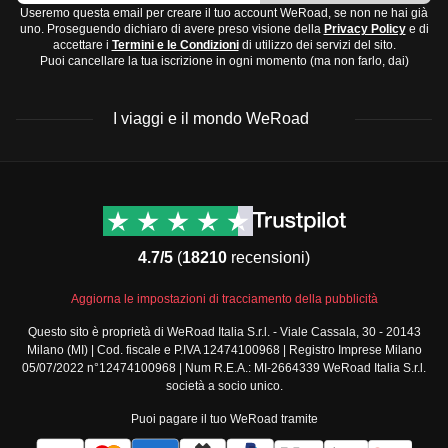
Useremo questa email per creare il tuo account WeRoad, se non ne hai già
uno. Proseguendo dichiaro di avere preso visione della
Privacy Policy
e di
accettare i
Termini e le Condizioni
di utilizzo dei servizi del sito.
Puoi cancellare la tua iscrizione in ogni momento (ma non farlo, dai)
I viaggi e il mondo WeRoad
Destinazioni
Info & link utili (si spera)
Viaggi di gruppo Nord
Contatti
America
FAQ
4.7/5
(
18210
recensioni)
Viaggi di gruppo Centro
Termini e condizioni
America
Condizioni generali
Aggiorna le impostazioni di tracciamento della pubblicità
Viaggi di gruppo Sud
Modulo informativo
America
Questo sito è proprietà di WeRoad Italia S.r.l. - Viale Cassala, 30 - 20143
standard
Milano (MI) | Cod. fiscale e P.IVA 12474100968 | Registro Imprese Milano
Viaggi di gruppo Africa
Policy annullamento
05/07/2022 n°12474100968 | Num R.E.A.: MI-2664339 WeRoad Italia S.r.l.
Viaggi di gruppo Medio
viaggio
società a socio unico.
Oriente
Cookie policy
Puoi pagare il tuo WeRoad tramite
Viaggi di gruppo Asia
Privacy policy