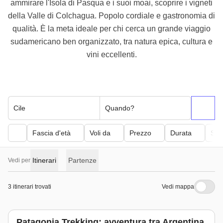
ammirare l'Isola di Pasqua e i suoi moai, scoprire i vigneti
della Valle di Colchagua. Popolo cordiale e gastronomia di
qualità. È la meta ideale per chi cerca un grande viaggio
sudamericano ben organizzato, tra natura epica, cultura e
vini eccellenti.
Cile
Quando?
Fascia d'età
Voli da
Prezzo
Durata
Sfor
Itinerari
Partenze
Vedi per
3 itinerari trovati
Vedi mappa
Top seller
Patagonia Trekking: avventura tra Argentina