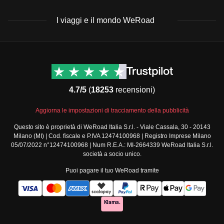
Caricabatterie e power bank
Occhiali da sole
I viaggi e il mondo WeRoad
Cappello o berretto
Articoli da toeletta e medicinali:
Destinazioni
Info & link utili (si spera)
Spazzolino e dentifricio
Viaggi di gruppo Nord
Contatti
Shampoo e sapone in formato da viaggio
America
FAQ
Crema solare
4.7/5
(
18253
recensioni)
Viaggi di gruppo Centro
Termini e condizioni
Repellente per insetti
America
Condizioni generali
Aggiorna le impostazioni di tracciamento della pubblicità
Farmaci comuni da viaggio come antinfiammatori,
Viaggi di gruppo Sud
Modulo informativo
America
antidolorifici e antistaminici
Questo sito è proprietà di WeRoad Italia S.r.l. - Viale Cassala, 30 - 20143
standard
Milano (MI) | Cod. fiscale e P.IVA 12474100968 | Registro Imprese Milano
Viaggi di gruppo Africa
Policy annullamento
05/07/2022 n°12474100968 | Num R.E.A.: MI-2664339 WeRoad Italia S.r.l.
Viaggi di gruppo Medio
viaggio
società a socio unico.
Oriente
Cookie policy
Puoi pagare il tuo WeRoad tramite
Viaggi di gruppo Asia
Privacy policy
Viaggi di gruppo Europa
Security
Viaggi di gruppo Nord
Governance
Europa
Segnalazioni
Tutte le destinazioni