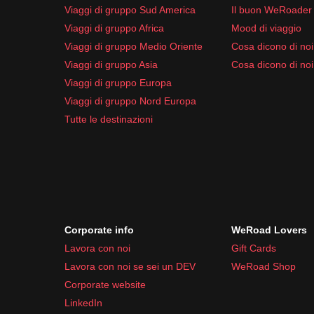
Crema solare
Viaggi di gruppo Sud America
Il buon WeRoader
Repellente per insetti
Viaggi di gruppo Africa
Mood di viaggio
Salviette umidificate
Viaggi di gruppo Medio Oriente
Cosa dicono di noi 
Farmaci comuni da viaggio come
antidiarroic
Viaggi di gruppo Asia
Cosa dicono di noi
Viaggi di gruppo Europa
Viaggi di gruppo Nord Europa
Tutte le destinazioni
Corporate info
WeRoad Lovers
Lavora con noi
Gift Cards
Lavora con noi se sei un DEV
WeRoad Shop
Corporate website
LinkedIn