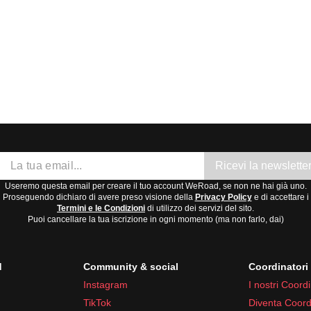
cche e inverni miti e piovosi.
e e inverni freschi.
e precipitazioni scarse.
acri
avera
(aprile-maggio) e in
autunno
(settembre-ottobre), quando 
Ricevi la newslette
Useremo questa email per creare il tuo account WeRoad, se non ne hai già uno.
Proseguendo dichiaro di avere preso visione della
Privacy Policy
e di accettare i
Termini e le Condizioni
di utilizzo dei servizi del sito.
Puoi cancellare la tua iscrizione in ogni momento (ma non farlo, dai)
d
Community & social
Coordinator
Instagram
I nostri Coordi
TikTok
Diventa Coord