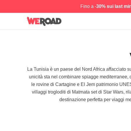
Fino a -
30% sui last mi
La Tunisia è un paese del Nord Africa affacciato s
unicità sta nel combinare spiagge mediterranee, de
le rovine di Cartagine e El Jem patrimonio UNES
villaggi trogloditi di Matmata set di Star Wars, 
destinazione perfetta per viaggi med