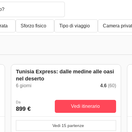
o?
rata
Sforzo fisico
Tipo di viaggio
Camera priva
Tunisia Express: dalle medine alle oasi
nel deserto
)
6 giorni
4.6
(60)
Da
Vedi itinerario
899 €
Vedi 15 partenze