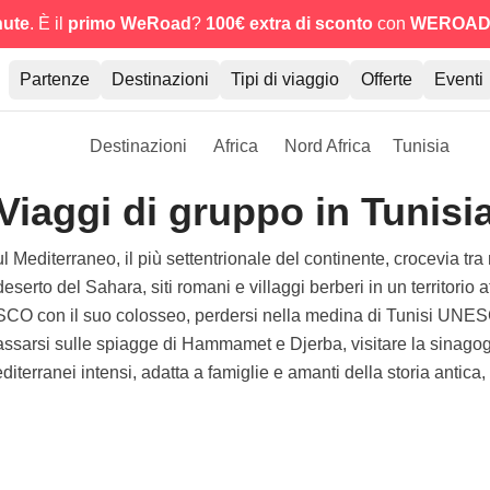
nute
. È il
primo WeRoad
?
100€ extra di sconto
con
WEROAD
Partenze
Destinazioni
Tipi di viaggio
Offerte
Eventi
Destinazioni
Africa
Nord Africa
Tunisia
Viaggi di gruppo in Tunisi
ul Mediterraneo, il più settentrionale del continente, crocevia 
serto del Sahara, siti romani e villaggi berberi in un territorio 
CO con il suo colosseo, perdersi nella medina di Tunisi UNESCO
rilassarsi sulle spiagge di Hammamet e Djerba, visitare la sinag
iterranei intensi, adatta a famiglie e amanti della storia antica