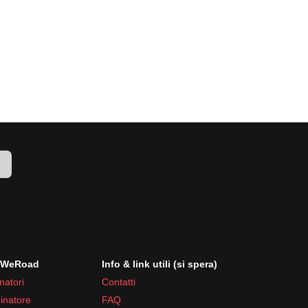
le temperature sono più miti e piacevoli.
r
i WeRoad
Info & link utili (si spera)
natori
Contatti
inatore
FAQ