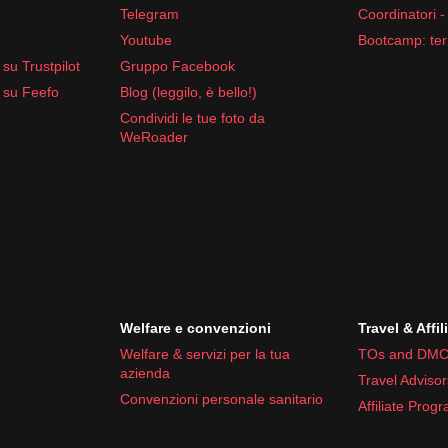
Telegram
Coordinatori -
Youtube
Bootcamp: ter
su Trustpilot
Gruppo Facebook
i
e
analgesici
 su Feefo
Blog (leggilo, è bello!)
Condividi le tue foto da
WeRoader
Welfare e convenzioni
Travel & Affil
Welfare & servizi per la tua
TOs and DMC
azienda
Travel Advisor
Convenzioni personale sanitario
Affiliate Prog