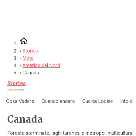
Vai
al
contenuto
›
Stories
›
Mete
›
America del Nord
›
Canada
Stories
A blog by WeRoad
Cosa Vedere
Quando andare
Cucina Locale
Info di
Canada
Foreste sterminate, laghi turchesi e metropoli multiculturali: