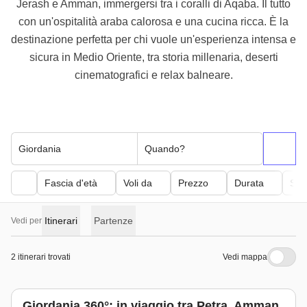
Jerash e Amman, immergersi tra i coralli di Aqaba. Il tutto
con un'ospitalità araba calorosa e una cucina ricca. È la
destinazione perfetta per chi vuole un'esperienza intensa e
sicura in Medio Oriente, tra storia millenaria, deserti
cinematografici e relax balneare.
Giordania
Quando?
Fascia d'età
Voli da
Prezzo
Durata
Sfor
Itinerari
Partenze
Vedi per
2 itinerari trovati
Vedi mappa
Giordania 360°: in viaggio tra Petra, Amman