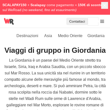
SCALAPAY150
+
Scalapay
come pagamento =
150€ di sconto
sul WeRoad
(no weekend, fino ad esaurimento)
Contattaci
Destinazioni
Asia
Medio Oriente
Giordania
Viaggi di gruppo in Giordania
La Giordania è un paese del Medio Oriente stretto tra
Israele, Siria, Iraq e Arabia Saudita, con un piccolo sbocco
sul Mar Rosso. La sua unicità sta nel riunire in un territorio
compatto alcune delle meraviglie più famose al mondo, tra
archeologia, deserti e mare. Si può ammirare Petra, la città
rosa scolpita nella roccia dai Nabatei, dormire sotto le
stelle nel Wadi Rum sulle orme di Lawrence d'Arabia,
galleggiare nel Mar Morto, esplorare le rovine romane di