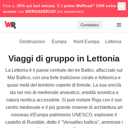
Fino a -
30% sui last minute
. È il
primo WeRoad
?
100€ extra di
sconto
con
WEROADER100
(no weekends).
Contattaci
Destinazioni
Europa
Nord Europa
Lettonia
Viaggi di gruppo in Lettonia
La Lettonia è il paese centrale dei tre Baltici, affacciato sul
Mar Baltico, con una forte tradizione corale e folklorica e
quasi metà del territorio coperto di foreste. La sua unicità
sta nel mix di medievale anseatico, eredità sovietica e
natura nordica accessibile. Si può visitare Riga con il suo
centro medievale e il più grande insieme di architettura art
nouveau d'Europa patrimonio UNESCO, esplorare il
castello di Rundāle, detto il "Versailles baltico", ammirare i