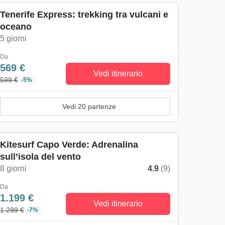
Tenerife Express: trekking tra vulcani e
oceano
5 giorni
Da
569 €
Vedi itinerario
599 €
-5%
Vedi 20 partenze
Kitesurf Capo Verde: Adrenalina
sull’isola del vento
8 giorni
4.9
(9)
Da
1.199 €
Vedi itinerario
1.299 €
-7%