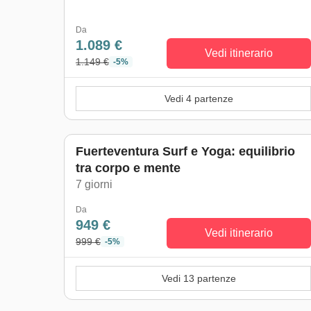
Da
1.089 €
Vedi itinerario
1.149 €
-5%
Vedi 4 partenze
Fuerteventura Surf e Yoga: equilibrio
tra corpo e mente
7 giorni
Da
949 €
Vedi itinerario
999 €
-5%
Vedi 13 partenze