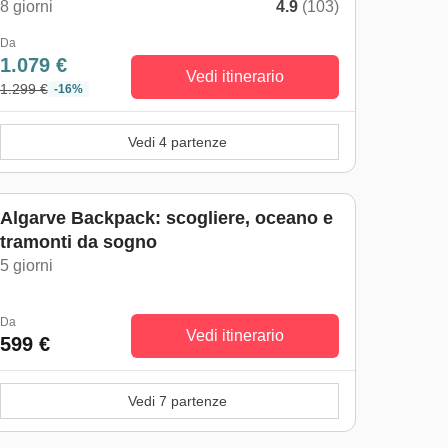
8 giorni
4.9
(103)
Da
1.079 €
Vedi itinerario
1.299 €
-16%
Vedi 4 partenze
Algarve Backpack: scogliere, oceano e
tramonti da sogno
5 giorni
Da
Vedi itinerario
599 €
Vedi 7 partenze