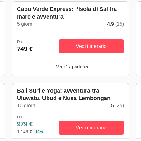
Capo Verde Express: l’isola di Sal tra
mare e avventura
)
5 giorni
4.9
(15)
Da
Vedi itinerario
749 €
Vedi 17 partenze
Bali Surf e Yoga: avventura tra
Uluwatu, Ubud e Nusa Lembongan
)
10 giorni
5
(25)
Da
979 €
Vedi itinerario
1.149 €
-14%