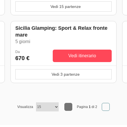
Vedi 15 partenze
Sicilia Glamping: Sport & Relax fronte
mare
)
5 giorni
Da
Vedi itinerario
670 €
Vedi 3 partenze
Visualizza
Pagina
1
di 2