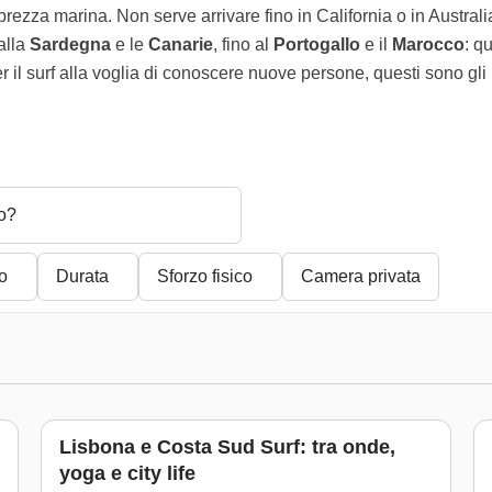
rezza marina. Non serve arrivare fino in California o in Australi
Dalla
Sardegna
e le
Canarie
, fino al
Portogallo
e il
Marocco
: qu
 il surf alla voglia di conoscere nuove persone, questi sono gli it
o?
o
Durata
Sforzo fisico
Camera privata
Lisbona e Costa Sud Surf: tra onde,
yoga e city life
)