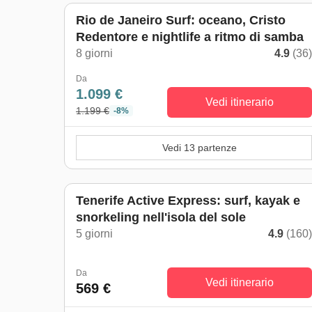
Rio de Janeiro Surf: oceano, Cristo
Redentore e nightlife a ritmo di samba
8 giorni
4.9
(36
Da
1.099 €
Vedi itinerario
1.199 €
-8%
Vedi 13 partenze
Tenerife Active Express: surf, kayak e
snorkeling nell'isola del sole
5 giorni
4.9
(160
Da
Vedi itinerario
569 €