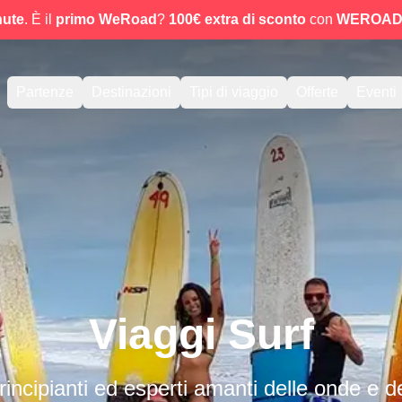
nute
. È il
primo WeRoad
?
100€ extra di sconto
con
WEROAD
Partenze
Destinazioni
Tipi di viaggio
Offerte
Eventi
Viaggi Surf
rincipianti ed esperti amanti delle onde e de