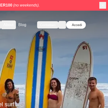
ER100
(no weekends).
About
Blog
Contattaci
Accedi
l surf