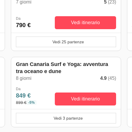
7 giorni
5
(23)
Da
Vedi itinerario
790 €
Vedi 25 partenze
Gran Canaria Surf e Yoga: avventura
tra oceano e dune
8 giorni
4.9
(45)
Da
849 €
Vedi itinerario
899 €
-5%
Vedi 3 partenze