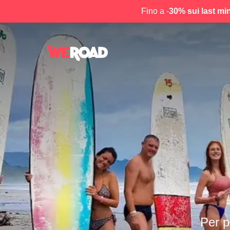
Fino a -
30% sui last mi
Per p