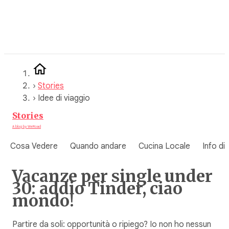
Vai
al
contenuto
›
Stories
›
Idee di viaggio
Stories
A blog by WeRoad
Cosa Vedere
Quando andare
Cucina Locale
Info di
Vacanze per single under
30: addio Tinder, ciao
mondo!
Partire da soli: opportunità o ripiego? Io non ho nessun