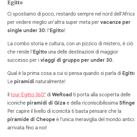
Egitto
Ci spostiamo di poco, restando sempre nel nord dell’Africa,
per vedere meglio un’altra super meta per
vacanze per
single under 30
: l’
Egitto
!
La combo storia e cultura, con un pizzico di mistero, è ciò
che rende l’
Egitto
una delle destinazioni di maggior
successo per i
viaggi di gruppo per under 30
.
Qual è la prima cosa a cui si pensa quando si parla di
Egitto
Le
piramidi
naturalmente!
Il
tour Egitto 360°
di
WeRoad
ti porta alla scoperta delle
iconiche
piramidi di Giza
e della riconiscibilissima
Sfinge
.
Per capire il livello di iconicità ti basta pensare che la
piramide di Cheope
è l’unica meraviglia del mondo antico
arrivata fino a noi!