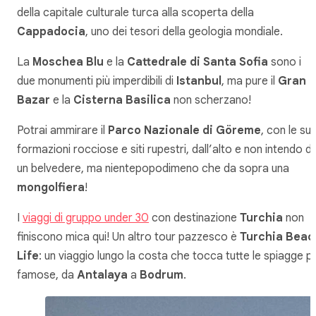
della capitale culturale turca alla scoperta della
Cappadocia
, uno dei tesori della geologia mondiale.
La
Moschea Blu
e la
Cattedrale di Santa Sofia
sono i
due monumenti più imperdibili di
Istanbul
, ma pure il
Gran
Bazar
e la
Cisterna Basilica
non scherzano!
Potrai ammirare il
Parco Nazionale di Göreme
, con le su
formazioni rocciose e siti rupestri, dall’alto e non intendo d
un belvedere, ma nientepopodimeno che da sopra una
mongolfiera
!
I
viaggi di gruppo under 30
con destinazione
Turchia
non
finiscono mica qui! Un altro tour pazzesco è
Turchia Beac
Life
: un viaggio lungo la costa che tocca tutte le spiagge pi
famose, da
Antalaya
a
Bodrum
.