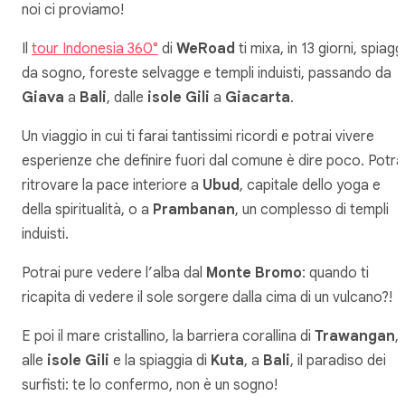
noi ci proviamo!
Il
tour Indonesia 360°
di
WeRoad
ti mixa, in 13 giorni, spiag
da sogno, foreste selvagge e templi induisti, passando da
Giava
a
Bali
, dalle
isole Gili
a
Giacarta
.
Un viaggio in cui ti farai tantissimi ricordi e potrai vivere
esperienze che definire fuori dal comune è dire poco. Potra
ritrovare la pace interiore a
Ubud
, capitale dello yoga e
della spiritualità, o a
Prambanan
, un complesso di templi
induisti.
Potrai pure vedere l’alba dal
Monte Bromo
: quando ti
ricapita di vedere il sole sorgere dalla cima di un vulcano?!
E poi il mare cristallino, la barriera corallina di
Trawangan
,
alle
isole Gili
e la spiaggia di
Kuta
, a
Bali
, il paradiso dei
surfisti: te lo confermo, non è un sogno!