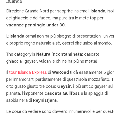
Islanda
Direzione Grande Nord per scoprire insieme l’
Islanda
, isola
del ghiaccio e del fuoco, ma pure tra le mete top per
vacanze per single under 30
.
L’
Islanda
ormai non ha più bisogno di presentazioni: un ver
e proprio regno naturale a sè, oserei dire unico al mondo.
The category is
Natura incontaminata
: cascate,
ghiacciai, geyser, vulcani e chi ne ha più ne metta!
Il
tour Islanda Express
di
WeRoad
ti dà esattamente 5 giorn
per innamorarti perdutamente di quest’isola mozzafiato. Ti
cito giusto giusto tre cose:
Geysir
, il più antico geyser sul
pianeta, l’imponente
cascata Gullfoss
e la spiaggia di
sabbia nera di
Reynisfjara
.
Le cose da vedere sono davvero innumerevoli e per questo 