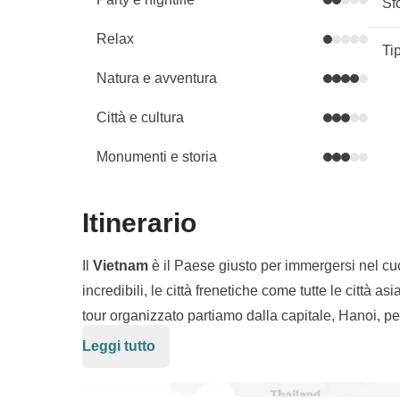
Sf
Relax
Ti
Natura e avventura
Città e cultura
Monumenti e storia
Itinerario
Il
Vietnam
è il Paese giusto per immergersi nel cuo
incredibili, le città frenetiche come tutte le città a
tour organizzato partiamo dalla capitale, Hanoi, per
pagode di Ninh Binh e la magia di
Halong Bay
; p
Leggi tutto
notturni per goderci Huè e Hoi An; infine arriviam
del Mekong. Un viaggio da nord a sud alla scoperta 