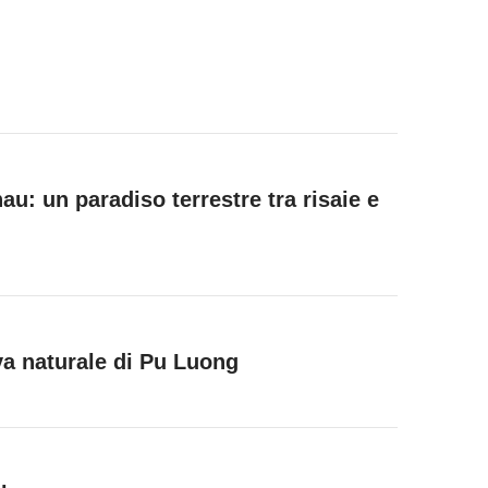
re noi è apprezzare ogni singolo istante di questa
u: un paradiso terrestre tra risaie e
cchetto, così potrai decidere da dove partire, a
 Questo per darti la massima libertà di scelta.
stare per Hanoi
,
quello di rientro invece devi
rva naturale di Pu Luong
a il ritrovo!
con grinta! Prendiamo il nostro primo minivan e
de
are la magnifica vegetazione, arriviamo a
Mai
 Lac e Pom Coong abitati dall’etnia Thai.