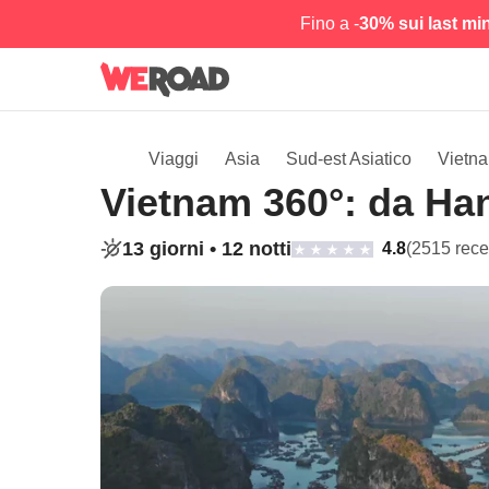
Fino a -
30% sui last mi
Viaggi
Asia
Sud-est Asiatico
Vietn
Vietnam 360°: da Han
13 giorni •
12 notti
4.8
(2515 rece