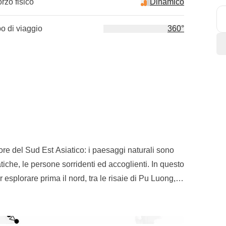
orzo fisico
Dinamico
po di viaggio
360°
re del Sud Est Asiatico: i paesaggi naturali sono
siatiche, le persone sorridenti ed accoglienti. In questo
 esplorare prima il nord, tra le risaie di Pu Luong, le
oi il centro, che raggiungiamo con i tipici treni
o a
Ho Chi Minh City
, dove ci spingiamo fino al delta
di uno dei Paesi dalla cultura e storia tra le più