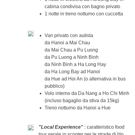
Incluso:
pernottamento con colazione, volo interno 
cabina condivisa con bagno privato
scooter
1 notte in treno notturno con cuccetta
Cassa comune:
ingressi ai siti ed eventuali biglietti
Non incluso:
pasti e bevande extra
Van privato con autista
da Hanoi a Mai Chau
da Mai Chau a Pu Luong
da Pu Luong a Ninh Binh
da Ninh Binh a Ha Long Hay
da Ha Long Bay ad Hanoi
da Hue ad Hoi An (o alternativa in bus
pubblico)
Volo interno da Da Nang a Ho Chi Minh
(incluso bagaglio da stiva da 15kg)
Treno notturno da Hanoi a Hue
"Local Experience"
: caratteristico food
tour serale in scooter per le strade di Ho