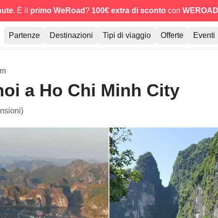
nute
. È il
primo WeRoad
?
100€ extra di sconto
con
WEROAD
Partenze
Destinazioni
Tipi di viaggio
Offerte
Eventi
am
oi a Ho Chi Minh City
nsioni)