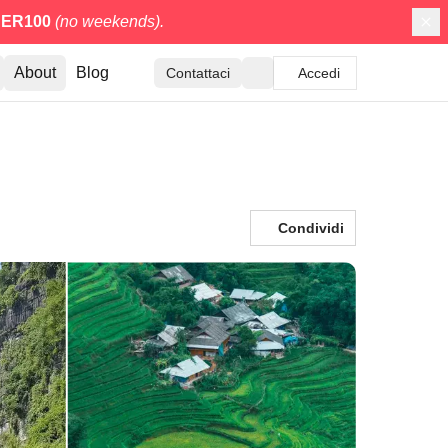
ER100
(no weekends).
About
Blog
Contattaci
Accedi
Condividi