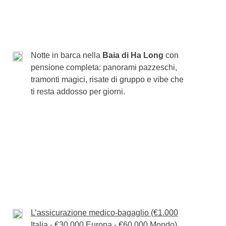
da Hoi An a Ho Chi Minh e food tour serale in
Notte in barca nella
Baia di Ha Long
con
pensione completa: panorami pazzeschi,
tramonti magici, risate di gruppo e vibe che
ti resta addosso per giorni.
L’assicurazione medico-bagaglio (€1.000
Italia - €30.000 Europa - €60.000 Mondo)