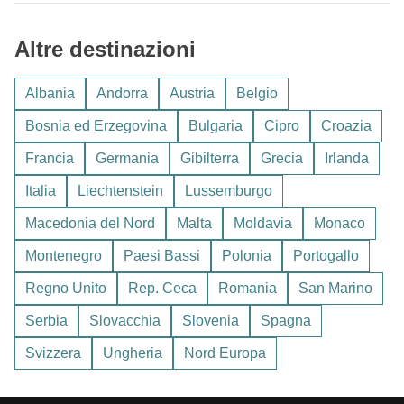
La Provenza
mite tutto l'anno. I paesi baltici e i Balcani risplendono in
Il segreto è spesso il ritmo lento, con cene al tramonto e
Un classico è il triangolo
Parigi–Amsterdam–Berlino
con
primavera e autunno, con paesaggi suggestivi e strutture
Altre destinazioni
passeggiate senza meta nei quartieri storici.
Eurostar e ICE. Per chi ha più tempo, il percorso
Venezia–
ricettive più accessibili.
Vienna–Budapest–Praga–Berlino
in una settimana è
Albania
Andorra
Austria
Belgio
spettacolare.
Bosnia ed Erzegovina
Bulgaria
Cipro
Croazia
Il pass
Interrail
è conveniente soprattutto per under 28 e
per chi vuole flessibilità su più paesi; i treni notturni stanno
Francia
Germania
Gibilterra
Grecia
Irlanda
tornando di moda su molte tratte europee.
Italia
Liechtenstein
Lussemburgo
Macedonia del Nord
Malta
Moldavia
Monaco
Montenegro
Paesi Bassi
Polonia
Portogallo
Regno Unito
Rep. Ceca
Romania
San Marino
Serbia
Slovacchia
Slovenia
Spagna
Svizzera
Ungheria
Nord Europa