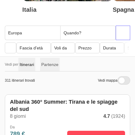
Italia
Spagna
Europa
Quando?
Fascia d'età
Voli da
Prezzo
Durata
Sfor
Itinerari
Partenze
Vedi per
311 itinerari trovati
Vedi mappa
Albania 360° Summer: Tirana e le spiagge
del sud
8 giorni
4.7
(1924)
Da
789 €