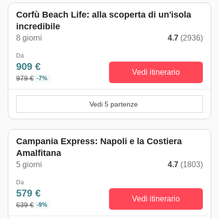
Corfù Beach Life: alla scoperta di un'isola
incredibile
8 giorni
4.7
(2936)
Da
909 €
Vedi itinerario
979 €
-7%
Vedi 5 partenze
Campania Express: Napoli e la Costiera
Amalfitana
5 giorni
4.7
(1803)
Da
579 €
Vedi itinerario
639 €
-9%