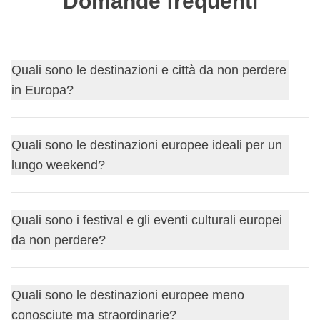
Domande frequenti
Quali sono le destinazioni e città da non perdere
in Europa?
Tra le tappe più amate ci sono:
Quali sono le destinazioni europee ideali per un
lungo weekend?
Parigi
Roma
Barcellona
Città come:
Quali sono i festival e gli eventi culturali europei
Amsterdam
da non perdere?
Barcellona
Praga
Lisbona
Le isole greche
Budapest
Ma anche gemme meno conosciute come la
Slovenia
o il
Tra i più iconici ci sono:
Quali sono le destinazioni europee meno
Vienna
Portogallo
offrono paesaggi ed esperienze autentiche.
conosciute ma straordinarie?
Il Carnevale di Venezia