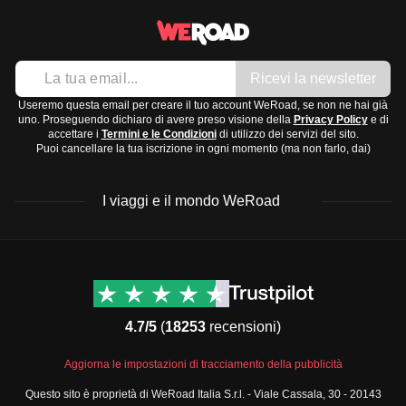
Ricevi la newsletter
Useremo questa email per creare il tuo account WeRoad, se non ne hai già
uno. Proseguendo dichiaro di avere preso visione della
Privacy Policy
e di
accettare i
Termini e le Condizioni
di utilizzo dei servizi del sito.
Puoi cancellare la tua iscrizione in ogni momento (ma non farlo, dai)
I viaggi e il mondo WeRoad
Destinazioni
Info & link utili (si spera)
Viaggi di gruppo Nord
Contatti
America
FAQ
4.7/5
(
18253
recensioni)
Viaggi di gruppo Centro
Termini e condizioni
America
Condizioni generali
Aggiorna le impostazioni di tracciamento della pubblicità
Viaggi di gruppo Sud
Modulo informativo
America
Questo sito è proprietà di WeRoad Italia S.r.l. - Viale Cassala, 30 - 20143
standard