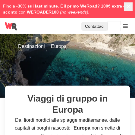
Fino a -
30% sui last minute
. È il
primo WeRoad
?
100€ extra di
sconto
con
WEROADER100
(no weekends).
Contattaci
Destinazioni
Europa
Viaggi di gruppo in
Europa
Dai fiordi nordici alle spiagge mediterranee, dalle
capitali ai borghi nascosti: l'
Europa
non smette di