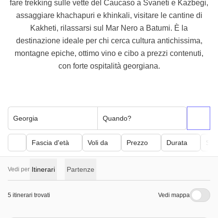
fare trekking sulle vette del Caucaso a Svaneti e Kazbegi,
assaggiare khachapuri e khinkali, visitare le cantine di
Kakheti, rilassarsi sul Mar Nero a Batumi. È la
destinazione ideale per chi cerca cultura antichissima,
montagne epiche, ottimo vino e cibo a prezzi contenuti,
con forte ospitalità georgiana.
Georgia
Quando?
Fascia d'età
Voli da
Prezzo
Durata
Sfor
Itinerari
Partenze
Vedi per
5 itinerari trovati
Vedi mappa