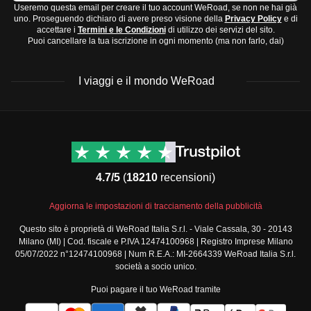
Useremo questa email per creare il tuo account WeRoad, se non ne hai già
temperature sono piacevoli e le precipitazioni sono
Cappello e occhiali da sole
uno. Proseguendo dichiaro di avere preso visione della
Privacy Policy
e di
moderate.
accettare i
Termini e le Condizioni
di utilizzo dei servizi del sito.
Zaino da giorno per escursioni
Puoi cancellare la tua iscrizione in ogni momento (ma non farlo, dai)
Power bank e caricabatterie
Adattatore universale
I viaggi e il mondo WeRoad
Articoli da toeletta e medicinali:
Spazzolino e dentifricio
Destinazioni
Info & link utili (si spera)
Sapone e shampoo in formato da viaggio
Viaggi di gruppo Nord
Contatti
Crema solare
America
FAQ
Farmaci comuni da viaggio come antidolorifici e
4.7/5
(
18210
recensioni)
Viaggi di gruppo Centro
Termini e condizioni
antidiarroici
America
Condizioni generali
Aggiorna le impostazioni di tracciamento della pubblicità
Viaggi di gruppo Sud
Modulo informativo
America
Questo sito è proprietà di WeRoad Italia S.r.l. - Viale Cassala, 30 - 20143
standard
Milano (MI) | Cod. fiscale e P.IVA 12474100968 | Registro Imprese Milano
Viaggi di gruppo Africa
Policy annullamento
05/07/2022 n°12474100968 | Num R.E.A.: MI-2664339 WeRoad Italia S.r.l.
Viaggi di gruppo Medio
viaggio
società a socio unico.
Oriente
Cookie policy
Puoi pagare il tuo WeRoad tramite
Viaggi di gruppo Asia
Privacy policy
Viaggi di gruppo Europa