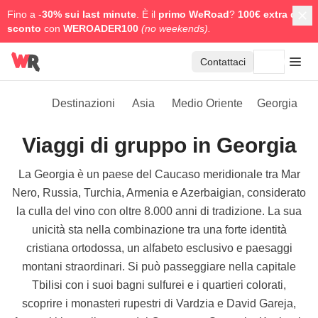
Fino a -
30% sui last minute
. È il
primo WeRoad
?
100€ extra di
sconto
con
WEROADER100
(no weekends).
Contattaci
Destinazioni
Asia
Medio Oriente
Georgia
Viaggi di gruppo in Georgia
La Georgia è un paese del Caucaso meridionale tra Mar
Nero, Russia, Turchia, Armenia e Azerbaigian, considerato
la culla del vino con oltre 8.000 anni di tradizione. La sua
unicità sta nella combinazione tra una forte identità
cristiana ortodossa, un alfabeto esclusivo e paesaggi
montani straordinari. Si può passeggiare nella capitale
Tbilisi con i suoi bagni sulfurei e i quartieri colorati,
scoprire i monasteri rupestri di Vardzia e David Gareja,