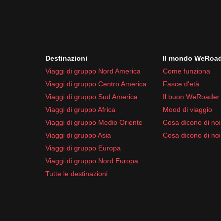
4. Articoli da toeletta e medicinali:
Spazzolino e dentifricio
Crema solare
Repellente per insetti
Destinazioni
Il mondo WeRoa
Farmaci di base come antidolorifici e antistami
Viaggi di gruppo Nord America
Come funziona
Preparati per goderti al meglio l'Albania, un paese r
Viaggi di gruppo Centro America
Fasce d'età
Viaggi di gruppo Sud America
Il buon WeRoader
Viaggi di gruppo Africa
Mood di viaggio
Viaggi di gruppo Medio Oriente
Cosa dicono di noi 
Viaggi di gruppo Asia
Cosa dicono di noi
Viaggi di gruppo Europa
Viaggi di gruppo Nord Europa
Tutte le destinazioni