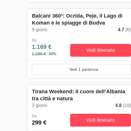
Balcani 360°: Ocrida, Peje, il Lago di
Koman e le spiagge di Budva
9 giorni
4.7
(6
Da
1.169 €
Vedi itinerario
1.299 €
-10%
Vedi 1 partenza
Tirana Weekend: il cuore dell’Albania
tra città e natura
3 giorni
4.8
(19
Da
Vedi itinerario
299 €