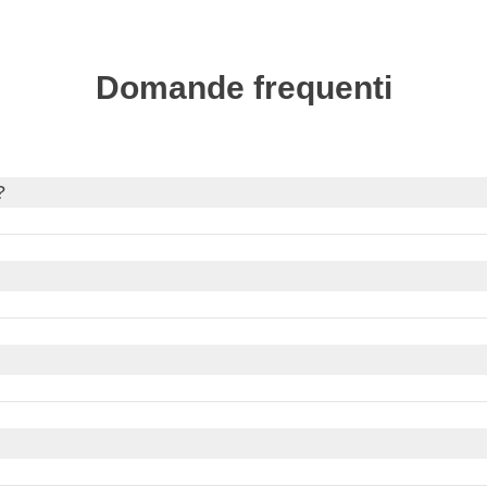
Domande frequenti
?
aso ti servisse, richiedi il visto tramite il nostro partner Sherpa.
 sito governativo del tuo Paese di provenienza per aggiornamenti s
ale (
CET
), lo stesso dell'Italia, quindi non ci sono differenze di 
curi.it
bania adotta l'
ora legale
, quindi il cambio di orario avviene neg
bio attuale è circa
1 EUR = 117 ALL
, ma può variare leggerment