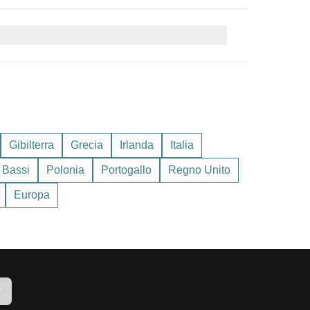
ivisa in categorie:
è la primavera o l'inizio dell'autunno.
 I mesi di maggio e settembre sono ideali per
Gibilterra
Grecia
Irlanda
Italia
 Bassi
Polonia
Portogallo
Regno Unito
Europa
r