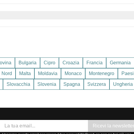
azioni quotidiane
!
 culto.
parare lo zaino in modo accurato. Ecco una lista di cosa portare d
ecche e inverni miti e piovosi. La migliore stagione per visitare 
de e inverni freddi e nevosi, specialmente nelle zone montuose.
ovina
Bulgaria
Cipro
Croazia
Francia
Germania
 Nord
Malta
Moldavia
Monaco
Montenegro
Paesi
Slovacchia
Slovenia
Spagna
Svizzera
Ungheria
o
Ricevi la newslette