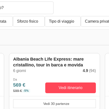
o?
rata
Sforzo fisico
Tipo di viaggio
Camera priva
Albania Beach Life Express: mare
cristallino, tour in barca e movida
)
6 giorni
4.9
(94)
Da
569 €
Vedi itinerario
599 €
-5%
Vedi 30 partenze