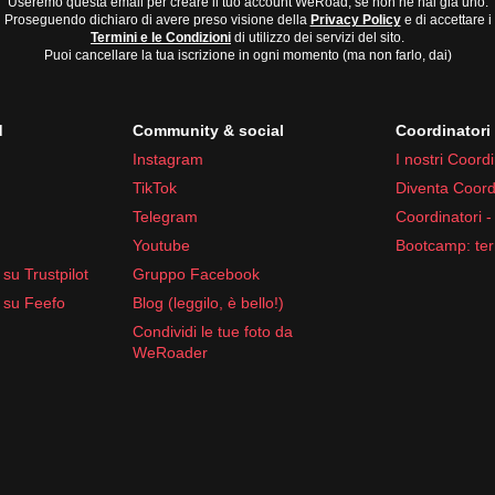
Useremo questa email per creare il tuo account WeRoad, se non ne hai già uno.
Proseguendo dichiaro di avere preso visione della
Privacy Policy
e di accettare i
Termini e le Condizioni
di utilizzo dei servizi del sito.
Puoi cancellare la tua iscrizione in ogni momento (ma non farlo, dai)
d
Community & social
Coordinator
nici
Instagram
I nostri Coordi
icco di bellezze naturali e culturali.
TikTok
Diventa Coord
Telegram
Coordinatori -
Youtube
Bootcamp: ter
su Trustpilot
Gruppo Facebook
 su Feefo
Blog (leggilo, è bello!)
Condividi le tue foto da
WeRoader