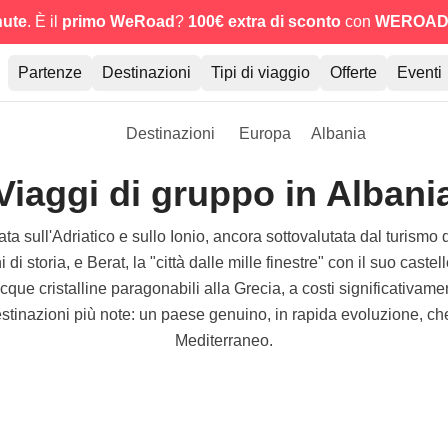
nute
. È il
primo WeRoad
?
100€ extra di sconto
con
WEROAD
Partenze
Destinazioni
Tipi di viaggio
Offerte
Eventi
Destinazioni
Europa
Albania
Viaggi di gruppo in Albani
ta sull'Adriatico e sullo Ionio, ancora sottovalutata dal turis
ni di storia, e Berat, la "città dalle mille finestre" con il suo cas
 cristalline paragonabili alla Grecia, a costi significativament
destinazioni più note: un paese genuino, in rapida evoluzione, che
Mediterraneo.