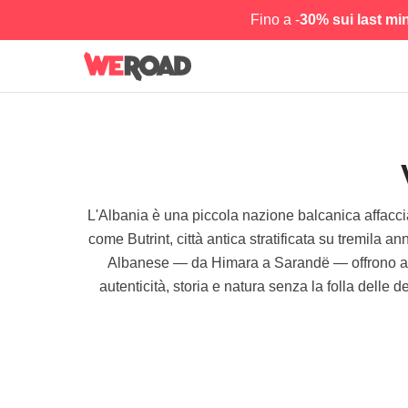
Fino a -
30% sui last mi
L'Albania è una piccola nazione balcanica affaccia
come Butrint, città antica stratificata su tremila an
Albanese — da Himara a Sarandë — offrono acque
autenticità, storia e natura senza la folla delle 