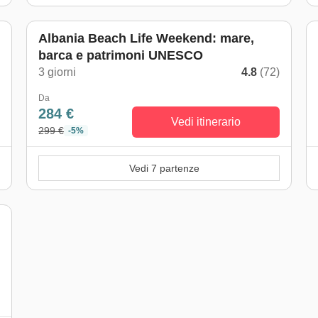
Albania Beach Life Weekend: mare,
barca e patrimoni UNESCO
)
3 giorni
4.8
(72)
Da
284 €
Vedi itinerario
299 €
-5%
Vedi 7 partenze
)