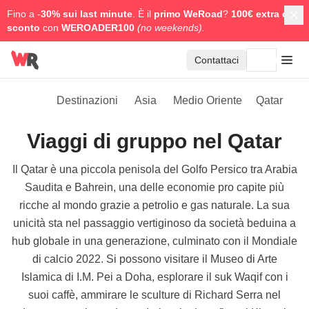
Fino a -
30% sui last minute
. È il
primo WeRoad
?
100€ extra di
sconto
con
WEROADER100
(no weekends).
Contattaci
Destinazioni
Asia
Medio Oriente
Qatar
Viaggi di gruppo nel Qatar
Il Qatar è una piccola penisola del Golfo Persico tra Arabia
Saudita e Bahrein, una delle economie pro capite più
ricche al mondo grazie a petrolio e gas naturale. La sua
unicità sta nel passaggio vertiginoso da società beduina a
hub globale in una generazione, culminato con il Mondiale
di calcio 2022. Si possono visitare il Museo di Arte
Islamica di I.M. Pei a Doha, esplorare il suk Waqif con i
suoi caffè, ammirare le sculture di Richard Serra nel