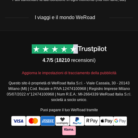
Articoli da toeletta e medicinali:
Crema solare ad alta protezione
I viaggi e il mondo WeRoad
Repellente per insetti
Farmaci da viaggio comuni come antidiarroici e
Destinazioni
Info & link utili (si spera)
analgesici
Viaggi di gruppo Nord
Contatti
Kit di primo soccorso
America
FAQ
Assicurati di rispettare le norme culturali locali, soprattutto
4.7/5
(
18210
recensioni)
Viaggi di gruppo Centro
Termini e condizioni
in termini di abbigliamento, quando visiti luoghi di culto o
America
Condizioni generali
Aggiorna le impostazioni di tracciamento della pubblicità
aree tradizionali.
Viaggi di gruppo Sud
Modulo informativo
America
Questo sito è proprietà di WeRoad Italia S.r.l. - Viale Cassala, 30 - 20143
standard
Milano (MI) | Cod. fiscale e P.IVA 12474100968 | Registro Imprese Milano
Viaggi di gruppo Africa
Policy annullamento
05/07/2022 n°12474100968 | Num R.E.A.: MI-2664339 WeRoad Italia S.r.l.
Viaggi di gruppo Medio
viaggio
società a socio unico.
Oriente
Cookie policy
Puoi pagare il tuo WeRoad tramite
Viaggi di gruppo Asia
Privacy policy
Viaggi di gruppo Europa
Security
Viaggi di gruppo Nord
Governance
Europa