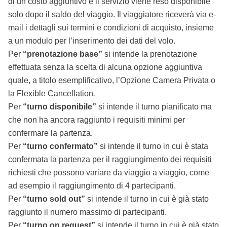
di un costo aggiuntivo e il servizio viene reso disponibile
solo dopo il saldo del viaggio. Il viaggiatore riceverà via e-
mail i dettagli sui termini e condizioni di acquisto, insieme
a un modulo per l’inserimento dei dati del volo.
Per
“prenotazione base”
si intende la prenotazione
effettuata senza la scelta di alcuna opzione aggiuntiva
quale, a titolo esemplificativo, l’Opzione Camera Privata o
la Flexible Cancellation
.
Per
“turno disponibile”
si intende il turno pianificato ma
che non ha ancora raggiunto i requisiti minimi per
confermare la partenza.
Per
“turno confermato”
si intende il turno in cui è stata
confermata la partenza per il raggiungimento dei requisiti
richiesti che possono variare da viaggio a viaggio, come
ad esempio il raggiungimento di 4 partecipanti.
Per
“turno sold out”
si intende il turno in cui è già stato
raggiunto il numero massimo di partecipanti.
Per
“turno on request”
si intende il turno in cui è già stato