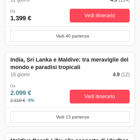
Da
Vedi itinerario
1.399 €
Vedi 40 partenze
India, Sri Lanka e Maldive: tra meraviglie del
mondo e paradisi tropicali
16 giorni
4.9
(12)
Da
2.099 €
Vedi itinerario
2.210 €
-5%
Vedi 13 partenze