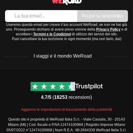
Cappello
Repellente per insetti
Ricevi la newsletter
Power bank
Useremo questa email per creare il tuo account WeRoad, se non ne hai già
uno. Proseguendo dichiaro di avere preso visione della
Privacy Policy
e di
Adattatore universale
accettare i
Termini e le Condizioni
di utilizzo dei servizi del sito.
Puoi cancellare la tua iscrizione in ogni momento (ma non farlo, dai)
Articoli da toeletta e medicinali
Crema solare ad alta protezione
I viaggi e il mondo WeRoad
Prodotti per l'igiene personale
Kit di pronto soccorso
Farmaci generici come paracetamolo o antistaminici
Destinazioni
Info & link utili (si spera)
Preparati a rilassarti e a goderti le
bellezze naturali
di
Viaggi di gruppo Nord
Contatti
questo paradiso tropicale.
America
FAQ
4.7/5
(
18253
recensioni)
Viaggi di gruppo Centro
Termini e condizioni
America
Condizioni generali
Aggiorna le impostazioni di tracciamento della pubblicità
Viaggi di gruppo Sud
Modulo informativo
America
Questo sito è proprietà di WeRoad Italia S.r.l. - Viale Cassala, 30 - 20143
standard
Milano (MI) | Cod. fiscale e P.IVA 12474100968 | Registro Imprese Milano
Viaggi di gruppo Africa
Policy annullamento
05/07/2022 n°12474100968 | Num R.E.A.: MI-2664339 WeRoad Italia S.r.l.
Viaggi di gruppo Medio