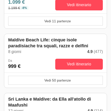
1.099 €
Vedi itinerario
1.199 €
-8%
Vedi 11 partenze
Maldive Beach Life: cinque isole
paradisiache tra squali, razze e delfini
8 giorni
4.9
(477)
Da
Vedi itinerario
999 €
Vedi 50 partenze
Sri Lanka e Maldive: da Ella all'atollo di
Maafushi
12 giorni
4.9
(114)