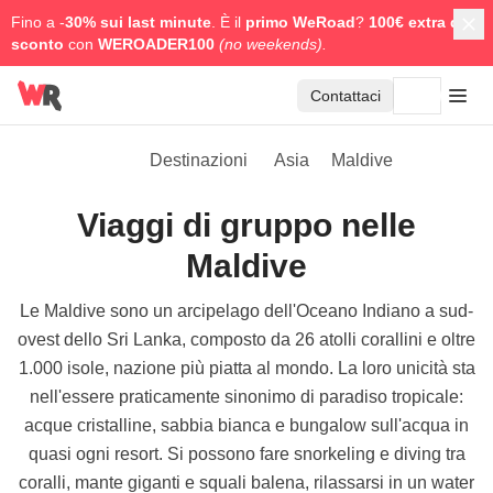
Fino a -
30% sui last minute
. È il
primo WeRoad
?
100€ extra di
sconto
con
WEROADER100
(no weekends).
Contattaci
Destinazioni
Asia
Maldive
Viaggi di gruppo nelle
Maldive
Le Maldive sono un arcipelago dell'Oceano Indiano a sud-
ovest dello Sri Lanka, composto da 26 atolli corallini e oltre
1.000 isole, nazione più piatta al mondo. La loro unicità sta
nell'essere praticamente sinonimo di paradiso tropicale:
acque cristalline, sabbia bianca e bungalow sull'acqua in
quasi ogni resort. Si possono fare snorkeling e diving tra
coralli, mante giganti e squali balena, rilassarsi in un water