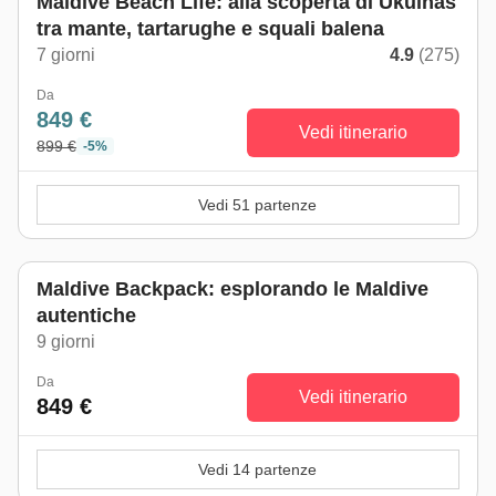
Maldive Beach Life: alla scoperta di Ukulhas
tra mante, tartarughe e squali balena
7 giorni
4.9
(275)
Da
849 €
Vedi itinerario
899 €
-5%
Vedi 51 partenze
Maldive Backpack: esplorando le Maldive
autentiche
9 giorni
Da
Vedi itinerario
849 €
Vedi 14 partenze