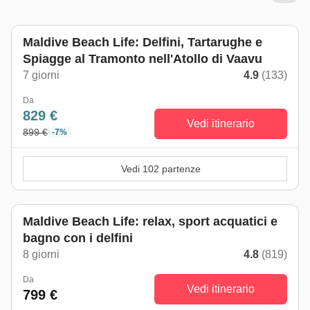
Maldive Beach Life: Delfini, Tartarughe e
Spiagge al Tramonto nell'Atollo di Vaavu
7 giorni
4.9
(133)
Da
829 €
Vedi itinerario
899 €
-7%
Vedi 102 partenze
Maldive Beach Life: relax, sport acquatici e
bagno con i delfini
8 giorni
4.8
(819)
Da
Vedi itinerario
799 €