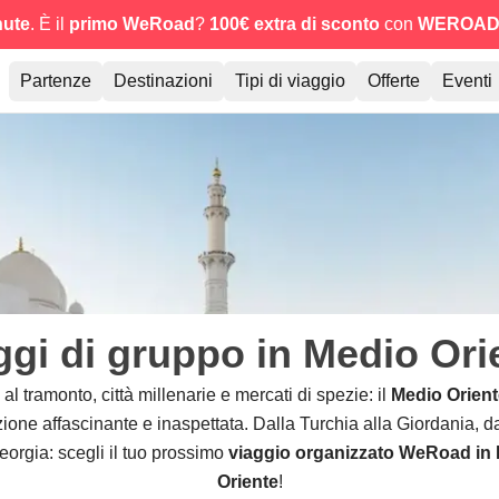
nute
. È il
primo WeRoad
?
100€ extra di sconto
con
WEROAD
Partenze
Destinazioni
Tipi di viaggio
Offerte
Eventi
ggi di gruppo in Medio Ori
 al tramonto, città millenarie e mercati di spezie: il
Medio Orient
ione affascinante e inaspettata. Dalla Turchia alla Giordania, 
eorgia: scegli il tuo prossimo
viaggio organizzato WeRoad in
Oriente
!