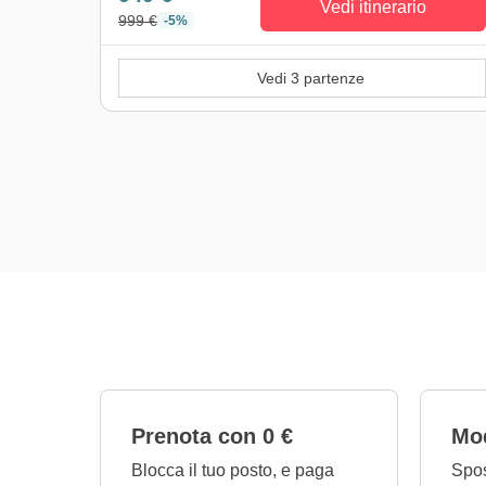
Vedi itinerario
999 €
-5%
Vedi 3 partenze
Prenota con 0 €
Mod
Blocca il tuo posto, e paga
Spos