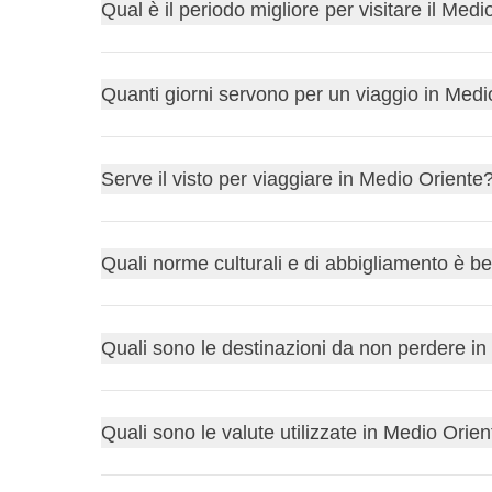
Qual è il periodo migliore per visitare il Med
Da
ottobre ad aprile
le temperature sono più miti e
Quanti giorni servono per un viaggio in Medi
caldo desertico può superare i
40 gradi
.
Per un singolo paese come
Giordania
o gli
Emirat
Serve il visto per viaggiare in Medio Oriente
settimane
.
I requisiti variano molto:
Emirati Arabi Uniti
,
Qata
Quali norme culturali e di abbigliamento è 
richiede un
e-visa
da ottenere online prima della pa
È consigliabile indossare un
abbigliamento mod
Quali sono le destinazioni da non perdere i
che in alcuni paesi è vietato o limitato a hotel e zo
Tra le esperienze più amate ci sono:
Quali sono le valute utilizzate in Medio Orie
L'antica città di Petra in Giordania