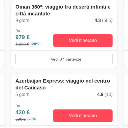
Oman 360°: viaggio tra deserti infiniti e
città incantate
)
9 giorni
4.8
(585)
Da
979 €
Vedi itinerario
1.229 €
-20%
Vedi 37 partenze
Azerbaijan Express: viaggio nel centro
del Caucaso
)
5 giorni
4.9
(10)
Da
420 €
Vedi itinerario
590 €
-28%