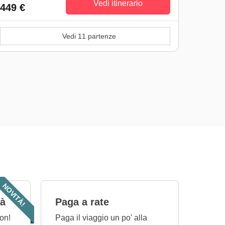
Vedi itinerario
449 €
Vedi 11 partenze
NOVITÀ!
tà
Paga a rate
on!
Paga il viaggio un po' alla