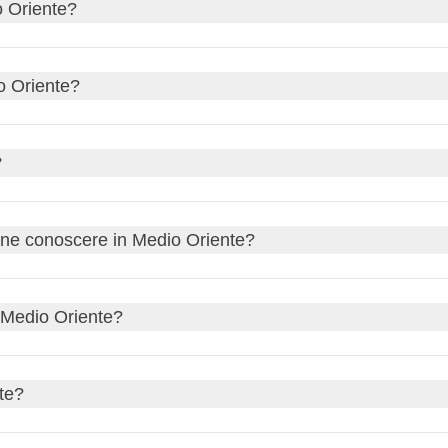
io Oriente?
 piacevoli per visitare città e siti archeologici; è meglio evitare
o Oriente?
i Arabi Uniti
bastano
7-10 giorni
; per un itinerario tra più pae
?
r
e
Giordania
offrono spesso l'esenzione visto o il visto all'arri
bene conoscere in Medio Oriente?
rtenza. Verificate sempre i requisiti specifici del paese che visi
esto
, soprattutto nei luoghi religiosi e nelle aree più conservatric
n Medio Oriente?
ne turistiche specifiche.
nte?