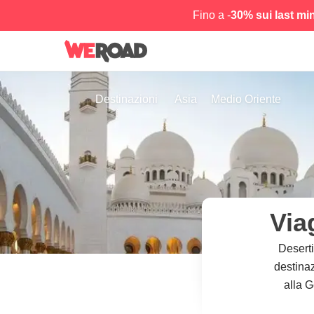
Fino a -
30% sui last mi
Destinazioni
Asia
Medio Oriente
Via
Deserti
destinaz
alla G