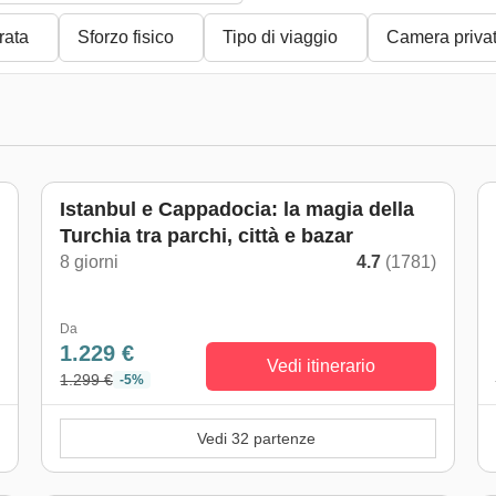
rata
Sforzo fisico
Tipo di viaggio
Camera priva
Istanbul e Cappadocia: la magia della
Turchia tra parchi, città e bazar
)
8 giorni
4.7
(1781)
Da
1.229 €
Vedi itinerario
1.299 €
-5%
Vedi 32 partenze