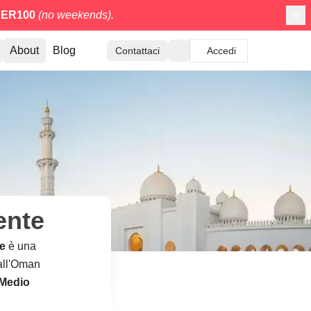
ER100
(no weekends).
About
Blog
Contattaci
Accedi
ente
e
è una
dall'Oman
 Medio