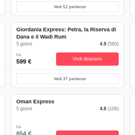
Vedi 52 partenze
Giordania Express: Petra, la Riserva di
Dana e il Wadi Rum
)
5 giorni
4.9
(560)
Da
Vedi itinerario
599 €
Vedi 37 partenze
Oman Express
5 giorni
4.8
(106)
Da
854 €