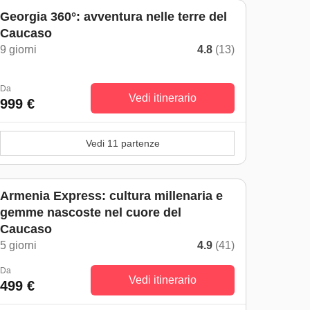
Georgia 360°: avventura nelle terre del
Caucaso
9 giorni
4.8
(13)
Da
Vedi itinerario
999 €
Vedi 11 partenze
Armenia Express: cultura millenaria e
gemme nascoste nel cuore del
Caucaso
5 giorni
4.9
(41)
Da
Vedi itinerario
499 €