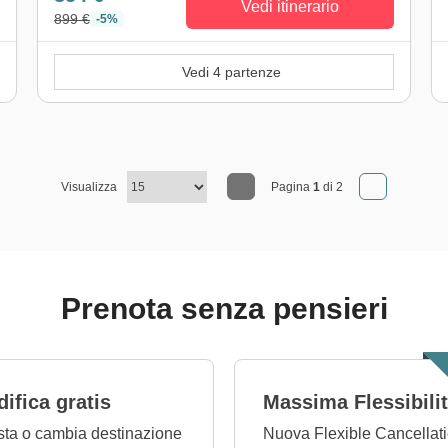
Vedi itinerario
899 €
-5%
Vedi 4 partenze
Visualizza
Pagina
1
di 2
Prenota senza pensieri
ifica gratis
Massima Flessibili
ta o cambia destinazione
Nuova Flexible Cancellati