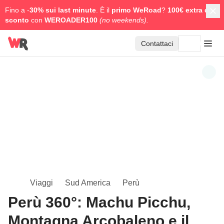
Fino a -
30% sui last minute
. È il
primo WeRoad
?
100€ extra di
sconto
con
WEROADER100
(no weekends).
Contattaci
Viaggi
Sud America
Perù
Perù 360°: Machu Picchu,
Montagna Arcobaleno e il