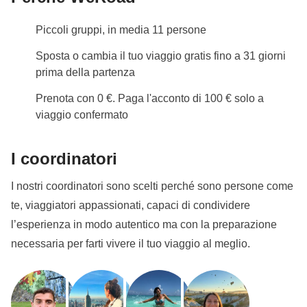
non viene fornita o il passaporto non rispetta la
Piccoli gruppi, in media 11 persone
validità, non possiamo prevedere la tua
partecipazione al viaggio.
L'immagine può essere
Sposta o cambia il tuo viaggio gratis fino a 31 giorni
caricata nell'area riservata a seguito della
prima della partenza
prenotazione. Se il turno che ti interessa è disponibile
Prenota con 0 €. Paga l'acconto di 100 € solo a
e prenoti a meno di 30 giorni, dovrai caricare il
viaggio confermato
passaporto entro 24 ore dal momento dell'acquisto.
Ingresso Machu Picchu
I coordinatori
Machu Picchu è una delle meraviglie del mondo più
I nostri coordinatori sono scelti perché sono persone come
visitate, i biglietti di accesso sono limitati e nominali.
te, viaggiatori appassionati, capaci di condividere
Secondo le regole di accesso al sito archeologico,
l’esperienza in modo autentico ma con la preparazione
tutti i visitatori devono seguire dei circuiti prestabiliti in
necessaria per farti vivere il tuo viaggio al meglio.
modo da preservarlo gestendone l'affluenza. Sono
previsti 3 circuiti con diversi punti panoramici.
In
questo pacchetto è incluso l'ingresso a Machu
Picchu, ma l'assegnazione di un circuito specifico