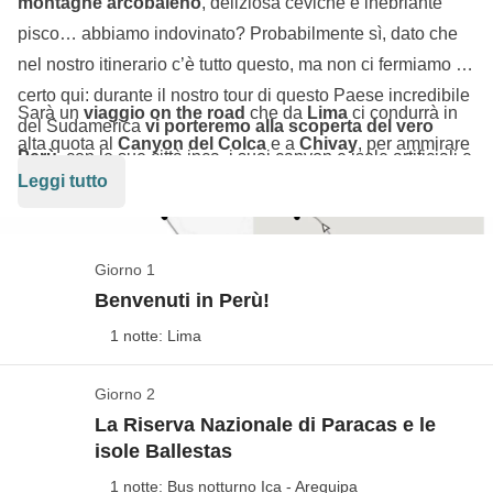
montagne arcobaleno
, deliziosa ceviche e inebriante
pisco… abbiamo indovinato? Probabilmente sì, dato che
nel nostro itinerario c’è tutto questo, ma non ci fermiamo di
certo qui: durante il nostro tour di questo Paese incredibile
Sarà un
viaggio on the road
che da
Lima
ci condurrà in
del Sudamerica
vi porteremo alla scoperta del vero
alta quota al
Canyon del Colca
e a
Chivay
, per ammirare
Perù
, con le sue città inca, i suoi canyon e isole artificiali e
i maestosi condor volare tra le vette, per poi proseguire
Leggi tutto
galleggianti sul lago Titicaca.
verso il
lago Titicaca
, dove conosceremo i locals e
avremo modo di immergerci nelle loro tradizioni per una
sera. Continueremo il nostro viaggio con un trekking per
Giorno 1
raggiungere il panorama più incredibile del Perù, quello
Benvenuti in Perù!
della
Rainbow Mountain
, a ben 5.200 metri di altitudine, e
1 notte: Lima
proseguiremo sulle tracce degli Inca perdendoci nella
Valle Sacra
e scoprendo l’incantevole sito archeologico di
Giorno 2
Siamo in Perù!
Machu Picchu
. Chiudiamo il cerchio a Lima, la capitale,
La Riserva Nazionale di Paracas e le
Vedi mappa
isole Ballestas
con ancora addosso le emozioni provate durante il nostro
I voli aerei da/per l'Italia non sono inclusi nel
viaggio alla scoperta del Perù più autentico.
1 notte: Bus notturno Ica - Arequipa