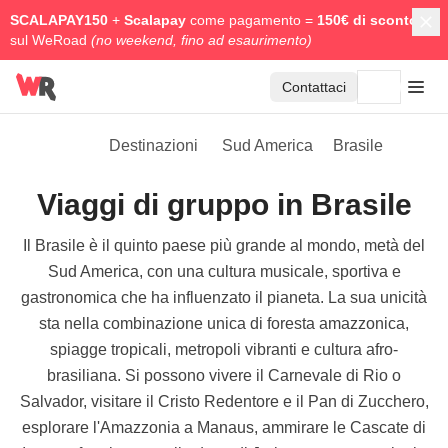
SCALAPAY150
+
Scalapay
come pagamento =
150€ di sconto
sul WeRoad
(no weekend, fino ad esaurimento)
Contattaci
Destinazioni
Sud America
Brasile
Viaggi di gruppo in Brasile
Il Brasile è il quinto paese più grande al mondo, metà del
Sud America, con una cultura musicale, sportiva e
gastronomica che ha influenzato il pianeta. La sua unicità
sta nella combinazione unica di foresta amazzonica,
spiagge tropicali, metropoli vibranti e cultura afro-
brasiliana. Si possono vivere il Carnevale di Rio o
Salvador, visitare il Cristo Redentore e il Pan di Zucchero,
esplorare l'Amazzonia a Manaus, ammirare le Cascate di