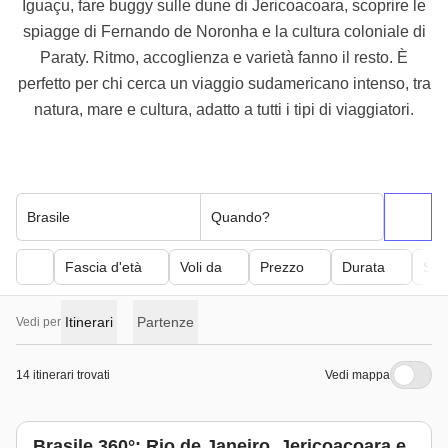
Iguaçu, fare buggy sulle dune di Jericoacoara, scoprire le
spiagge di Fernando de Noronha e la cultura coloniale di
Paraty. Ritmo, accoglienza e varietà fanno il resto. È
perfetto per chi cerca un viaggio sudamericano intenso, tra
natura, mare e cultura, adatto a tutti i tipi di viaggiatori.
Brasile
Quando?
Fascia d'età
Voli da
Prezzo
Durata
Sfor
Itinerari
Partenze
Vedi per
14 itinerari trovati
Vedi mappa
Brasile 360°: Rio de Janeiro, Jericoacoara e