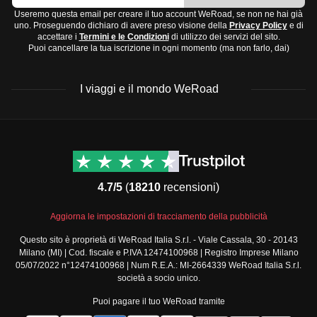
a settembre.
Scarpe da trekking se prevedi escursioni
Useremo questa email per creare il tuo account WeRoad, se non ne hai già
Sudest:
Clima tropicale umido, con estati calde e
uno. Proseguendo dichiaro di avere preso visione della
Privacy Policy
e di
Accessori e tecnologia:
accettare i
Termini e le Condizioni
di utilizzo dei servizi del sito.
inverni miti. Migliore da visitare in primavera e
Occhiali da sole
Puoi cancellare la tua iscrizione in ogni momento (ma non farlo, dai)
autunno.
Cappello o berretto
Sud:
Clima subtropicale, con inverni più freddi.
Caricabatterie portatile
I viaggi e il mondo WeRoad
Perfetto per evitare l'alta stagione turistica tra marzo e
Macchina fotografica
maggio.
Articoli da toeletta e medicinali:
Destinazioni
Info & link utili (si spera)
Il
periodo migliore per visitare il Brasile
dipende dalla
Crema solare
Viaggi di gruppo Nord
Contatti
regione, ma generalmente da maggio a settembre trovi un
Repellente per insetti
America
FAQ
clima più asciutto.
Spazzolino e dentifricio
4.7/5
(
18210
recensioni)
Viaggi di gruppo Centro
Termini e condizioni
America
Farmaci di base come antidolorifici e antidiarroici
Condizioni generali
Aggiorna le impostazioni di tracciamento della pubblicità
Viaggi di gruppo Sud
Preparati per i vari climi e attività che potresti incontrare
Modulo informativo
America
Questo sito è proprietà di WeRoad Italia S.r.l. - Viale Cassala, 30 - 20143
durante il tuo viaggio.
standard
Milano (MI) | Cod. fiscale e P.IVA 12474100968 | Registro Imprese Milano
Viaggi di gruppo Africa
Policy annullamento
05/07/2022 n°12474100968 | Num R.E.A.: MI-2664339 WeRoad Italia S.r.l.
Viaggi di gruppo Medio
viaggio
società a socio unico.
Oriente
Cookie policy
Puoi pagare il tuo WeRoad tramite
Viaggi di gruppo Asia
Privacy policy