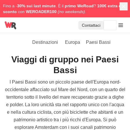
Fino a -
30% sui last minute
. È il
primo WeRoad
?
100€ extra di
sconto
con
WEROADER100
(no weekends).
Contattaci
Destinazioni
Europa
Paesi Bassi
Viaggi di gruppo nei Paesi
Bassi
I Paesi Bassi sono un piccolo paese dell'Europa nord-
occidentale affacciato sul Mare del Nord, con un quarto del
territorio sotto il livello del mare recuperato grazie a dighe
e polder. La loro unicità sta nel rapporto unico con l'acqua
e nella cultura ciclista, con più biciclette che abitanti e un
patrimonio artistico tra i più ricchi d'Europa. Si può
esplorare Amsterdam con i suoi canali patrimonio