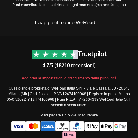
accettare i
Termini e le Condizioni
di utilizzo dei servizi del sito.
ibuprofene
Puoi cancellare la tua iscrizione in ogni momento (ma non farlo, dai)
Considera che il
clima
può essere variabile, quindi
preparati a giornate
I viaggi e il mondo WeRoad
Destinazioni
Info & link utili (si spera)
Viaggi di gruppo Nord
Contatti
America
FAQ
4.7/5
(
18210
recensioni)
Viaggi di gruppo Centro
Termini e condizioni
America
Condizioni generali
Aggiorna le impostazioni di tracciamento della pubblicità
Viaggi di gruppo Sud
Modulo informativo
America
Questo sito è proprietà di WeRoad Italia S.r.l. - Viale Cassala, 30 - 20143
standard
Milano (MI) | Cod. fiscale e P.IVA 12474100968 | Registro Imprese Milano
Viaggi di gruppo Africa
Policy annullamento
05/07/2022 n°12474100968 | Num R.E.A.: MI-2664339 WeRoad Italia S.r.l.
Viaggi di gruppo Medio
viaggio
società a socio unico.
Oriente
Cookie policy
Puoi pagare il tuo WeRoad tramite
Viaggi di gruppo Asia
Privacy policy
Viaggi di gruppo Europa
Security
Viaggi di gruppo Nord
Governance