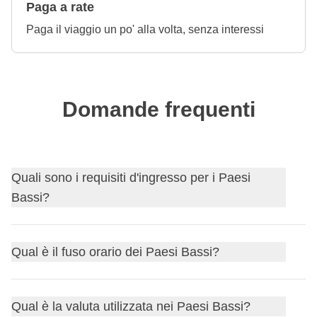
Paga a rate
Paga il viaggio un po' alla volta, senza interessi
Domande frequenti
Quali sono i requisiti d'ingresso per i Paesi
Bassi?
Scopri i
requisiti d'ingresso per Paesi Bassi
e, nel caso
Qual è il fuso orario dei Paesi Bassi?
ti servisse, richiedi il visto tramite il nostro partner Sherpa.
Prima di partire, ricordati di controllare sempre il sito
I Paesi Bassi si trovano nel fuso orario dell'Europa
governativo del tuo Paese di provenienza per
Qual è la valuta utilizzata nei Paesi Bassi?