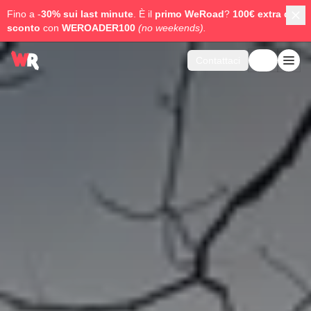
Fino a -
30% sui last minute
. È il
primo WeRoad
?
100€ extra di
sconto
con
WEROADER100
(no weekends).
Contattaci