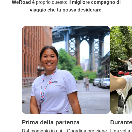
WeRoad
è proprio questo:
il migliore compagno di
viaggio che tu possa desiderare.
Prima della partenza
Durante
Dal momento in cui il Coordinatore viene
Una volta p