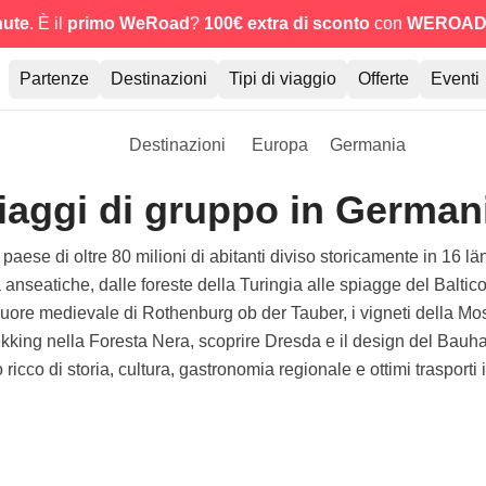
nute
. È il
primo WeRoad
?
100€ extra di sconto
con
WEROAD
Partenze
Destinazioni
Tipi di viaggio
Offerte
Eventi
Destinazioni
Europa
Germania
iaggi di gruppo in German
se di oltre 80 milioni di abitanti diviso storicamente in 16 län
tà anseatiche, dalle foreste della Turingia alle spiagge del Balti
cuore medievale di Rothenburg ob der Tauber, i vigneti della Mo
ekking nella Foresta Nera, scoprire Dresda e il design del Bauh
ricco di storia, cultura, gastronomia regionale e ottimi trasporti 