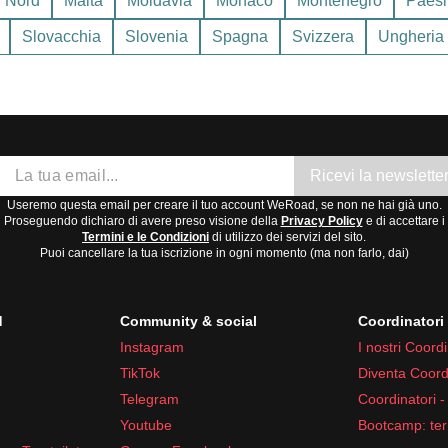
 Nord
Malta
Moldavia
Monaco
Montenegro
Paesi
a o l'inizio dell'autunno, quando il clima è più mite e le piogge s
Slovacchia
Slovenia
Spagna
Svizzera
Ungheria
Ricevi la newslette
Useremo questa email per creare il tuo account WeRoad, se non ne hai già uno.
Proseguendo dichiaro di avere preso visione della
Privacy Policy
e di accettare i
Termini e le Condizioni
di utilizzo dei servizi del sito.
Puoi cancellare la tua iscrizione in ogni momento (ma non farlo, dai)
d
Community & social
Coordinator
ri o antistaminici
Instagram
I nostri Coordi
TikTok
Diventa Coord
r ogni situazione durante la tua avventura in
Germania
.
Telegram
Coordinatori -
Youtube
Bootcamp: ter