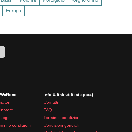
 Bassi
Polonia
Portogallo
Regno Unito
ono meno frequenti.
Europa
r
i WeRoad
Info & link utili (si spera)
natori
Contatti
inatore
FAQ
 Login
Termini e condizioni
mini e condizioni
Condizioni generali