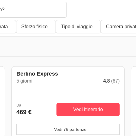
o?
rata
Sforzo fisico
Tipo di viaggio
Camera priva
Berlino Express
5 giorni
4.8
(67)
)
Da
Vedi itinerario
469 €
Vedi 76 partenze