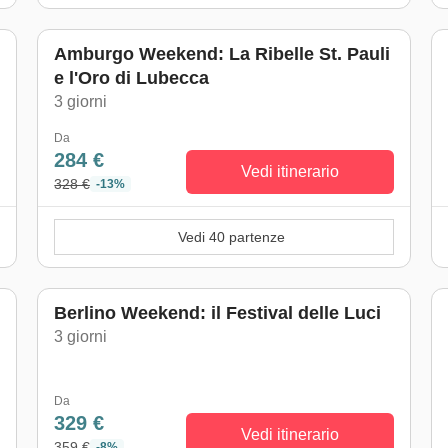
Amburgo Weekend: La Ribelle St. Pauli
e l'Oro di Lubecca
)
3 giorni
Da
284 €
Vedi itinerario
328 €
-13%
Vedi 40 partenze
Berlino Weekend: il Festival delle Luci
3 giorni
Da
329 €
Vedi itinerario
359 €
-8%