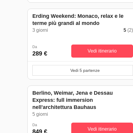
Erding Weekend: Monaco, relax e le
terme più grandi al mondo
3 giorni
5
(2
Da
Vedi itinerario
289 €
Vedi 5 partenze
Berlino, Weimar, Jena e Dessau
Express: full immersion
nell'architettura Bauhaus
5 giorni
Da
Vedi itinerario
849 €