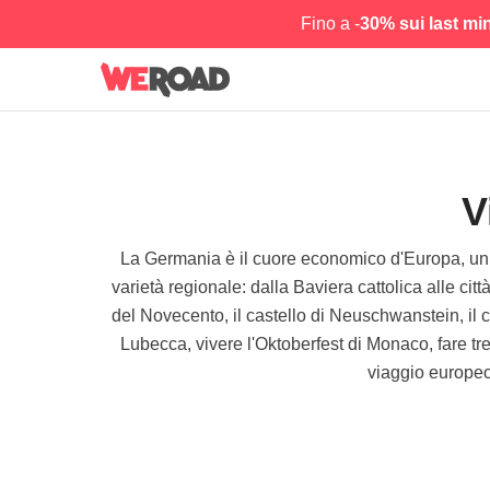
Fino a -
30% sui last mi
V
La Germania è il cuore economico d'Europa, un pae
varietà regionale: dalla Baviera cattolica alle cit
del Novecento, il castello di Neuschwanstein, il 
Lubecca, vivere l'Oktoberfest di Monaco, fare tr
viaggio europeo 