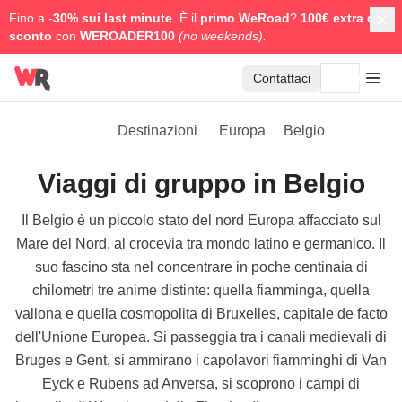
Fino a -
30% sui last minute
. È il
primo WeRoad
?
100€ extra di
sconto
con
WEROADER100
(no weekends).
Contattaci
Destinazioni
Europa
Belgio
Viaggi di gruppo in Belgio
Il Belgio è un piccolo stato del nord Europa affacciato sul
Mare del Nord, al crocevia tra mondo latino e germanico. Il
suo fascino sta nel concentrare in poche centinaia di
chilometri tre anime distinte: quella fiamminga, quella
vallona e quella cosmopolita di Bruxelles, capitale de facto
dell'Unione Europea. Si passeggia tra i canali medievali di
Bruges e Gent, si ammirano i capolavori fiamminghi di Van
Eyck e Rubens ad Anversa, si scoprono i campi di