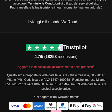
accettare i
Termini e le Condizioni
di utilizzo dei servizi del sito.
Puoi cancellare la tua iscrizione in ogni momento (ma non farlo, dai)
I viaggi e il mondo WeRoad
Destinazioni
Info & link utili (si spera)
Viaggi di gruppo Nord
Contatti
America
FAQ
4.7/5
(
18253
recensioni)
Viaggi di gruppo Centro
Termini e condizioni
America
Condizioni generali
Aggiorna le impostazioni di tracciamento della pubblicità
Viaggi di gruppo Sud
Modulo informativo
America
Questo sito è proprietà di WeRoad Italia S.r.l. - Viale Cassala, 30 - 20143
standard
Milano (MI) | Cod. fiscale e P.IVA 12474100968 | Registro Imprese Milano
Viaggi di gruppo Africa
Policy annullamento
05/07/2022 n°12474100968 | Num R.E.A.: MI-2664339 WeRoad Italia S.r.l.
Viaggi di gruppo Medio
viaggio
società a socio unico.
Oriente
Cookie policy
Puoi pagare il tuo WeRoad tramite
Viaggi di gruppo Asia
Privacy policy
Viaggi di gruppo Europa
Security
Viaggi di gruppo Nord