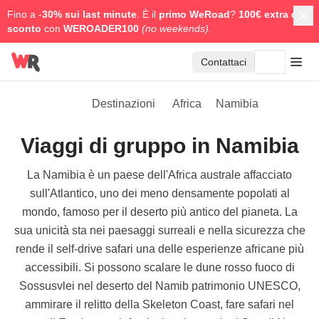
Fino a -
30% sui last minute
. È il
primo WeRoad
?
100€ extra di
sconto
con
WEROADER100
(no weekends).
Contattaci
Destinazioni
Africa
Namibia
Viaggi di gruppo in Namibia
La Namibia è un paese dell'Africa australe affacciato
sull'Atlantico, uno dei meno densamente popolati al
mondo, famoso per il deserto più antico del pianeta. La
sua unicità sta nei paesaggi surreali e nella sicurezza che
rende il self-drive safari una delle esperienze africane più
accessibili. Si possono scalare le dune rosso fuoco di
Sossusvlei nel deserto del Namib patrimonio UNESCO,
ammirare il relitto della Skeleton Coast, fare safari nel