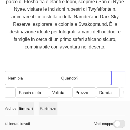
parco di Etosha tra elefanti e leoni, scoprire i San di Nyae
Nyae, visitare le incisioni rupestri di Twyfelfontein,
ammirare il cielo stellato della NamibRand Dark Sky
Reserve, esplorare la coloniale Swakopmund. È la
destinazione ideale per fotografi, amanti dell'outdoor e
famiglie in cerca di un primo safari africano sicuro,
combinabile con avventura nel deserto.
Namibia
Quando?
Fascia d'età
Voli da
Prezzo
Durata
Sfor
Itinerari
Partenze
Vedi per
4 itinerari trovati
Vedi mappa