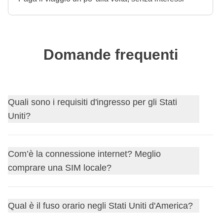
Domande frequenti
Quali sono i requisiti d'ingresso per gli Stati
Uniti?
Scopri i
requisiti d'ingresso per Stati Uniti
e, nel caso ti
Com’è la connessione internet? Meglio
servisse, richiedi il visto tramite il nostro partner Sherpa.
comprare una SIM locale?
Prima di partire, ricordati di controllare sempre il sito
governativo del tuo Paese di provenienza per
La connessione internet è generalmente ottima nelle città,
aggiornamenti sui requisiti di ingresso per Stati Uniti: non
Qual è il fuso orario negli Stati Uniti d'America?
ma se ti serve una SIM locale, puoi comprarla facilmente
vorrai rimanere a casa per un cavillo burocratico!