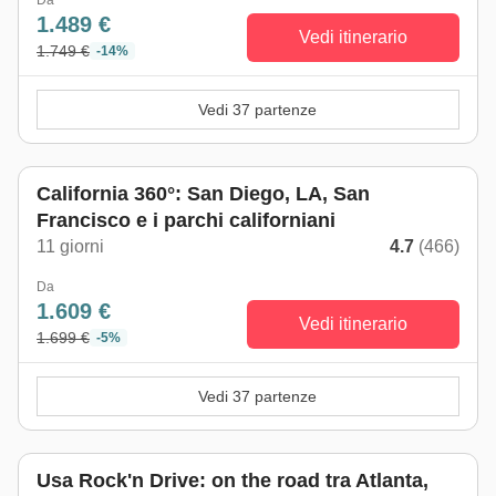
Da
1.489 €
Vedi itinerario
1.749 €
-14%
Vedi 37 partenze
Da maggio a ottobre
California 360°: San Diego, LA, San
Francisco e i parchi californiani
11 giorni
4.7
(466)
Da
1.609 €
Vedi itinerario
1.699 €
-5%
Vedi 37 partenze
Usa Rock'n Drive: on the road tra Atlanta,