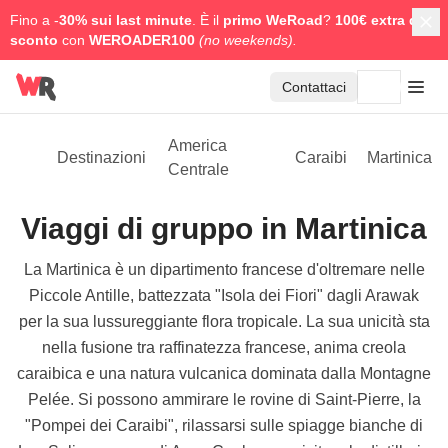
Fino a -
30% sui last minute
. È il
primo WeRoad
?
100€ extra di
sconto
con
WEROADER100
(no weekends).
Contattaci
America
Destinazioni
Caraibi
Martinica
Centrale
Viaggi di gruppo in Martinica
La Martinica è un dipartimento francese d'oltremare nelle
Piccole Antille, battezzata "Isola dei Fiori" dagli Arawak
per la sua lussureggiante flora tropicale. La sua unicità sta
nella fusione tra raffinatezza francese, anima creola
caraibica e una natura vulcanica dominata dalla Montagne
Pelée. Si possono ammirare le rovine di Saint-Pierre, la
"Pompei dei Caraibi", rilassarsi sulle spiagge bianche di