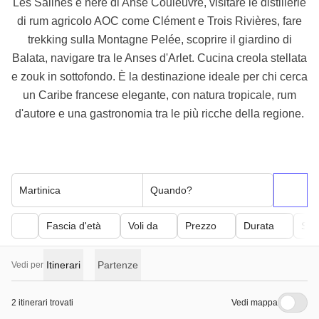
Les Salines e nere di Anse Couleuvre, visitare le distillerie
di rum agricolo AOC come Clément e Trois Rivières, fare
trekking sulla Montagne Pelée, scoprire il giardino di
Balata, navigare tra le Anses d'Arlet. Cucina creola stellata
e zouk in sottofondo. È la destinazione ideale per chi cerca
un Caribe francese elegante, con natura tropicale, rum
d'autore e una gastronomia tra le più ricche della regione.
Martinica
Quando?
Fascia d'età
Voli da
Prezzo
Durata
Sfor
Itinerari
Partenze
Vedi per
2 itinerari trovati
Vedi mappa