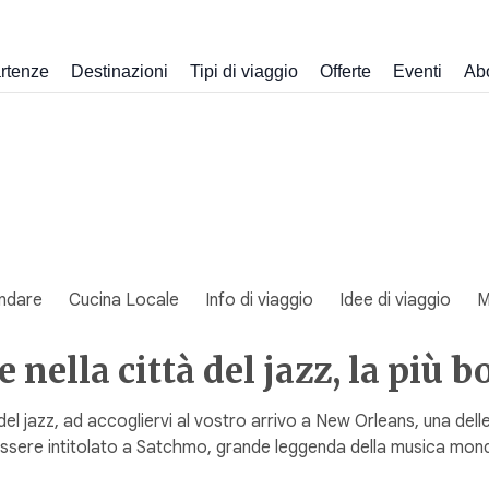
rtenze
Destinazioni
Tipi di viaggio
Offerte
Eventi
Ab
ndare
Cucina Locale
Info di viaggio
Idee di viaggio
M
nella città del jazz, la più b
jazz, ad accogliervi al vostro arrivo a New Orleans, una delle pr
essere intitolato a Satchmo, grande leggenda della musica mondi