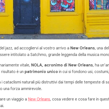
l jazz, ad accogliervi al vostro arrivo a
New Orleans
, una del
ssere intitolato a Satchmo, grande leggenda della musica mondia
nariamente vitale,
NOLA, acronimo di New Orleans
, ha un’a
 risultato è un
patrimonio unico
in cui si fondono usi, costumi,
i cataclismi naturali più distruttivi dai tempi delle tempeste di
to una forza ammirevole.
zare un viaggio a
New Orleans
, cosa vedere e cosa fare in quest
ai.