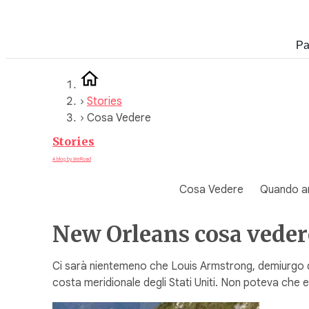
Vai
al
Pa
contenuto
›
Stories
›
Cosa Vedere
Stories
A blog by WeRoad
Cosa Vedere
Quando a
New Orleans cosa vedere 
Ci sarà nientemeno che Louis Armstrong, demiurgo del 
costa meridionale degli Stati Uniti. Non poteva che 