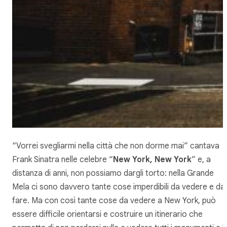
“Vorrei svegliarmi nella città che non dorme mai” cantava
Frank Sinatra nelle celebre “
New York, New York
” e, a
distanza di anni, non possiamo dargli torto: nella Grande
Mela ci sono davvero tante cose imperdibili da vedere e da
fare. Ma con così tante cose da vedere a New York, può
essere difficile orientarsi e costruire un itinerario che