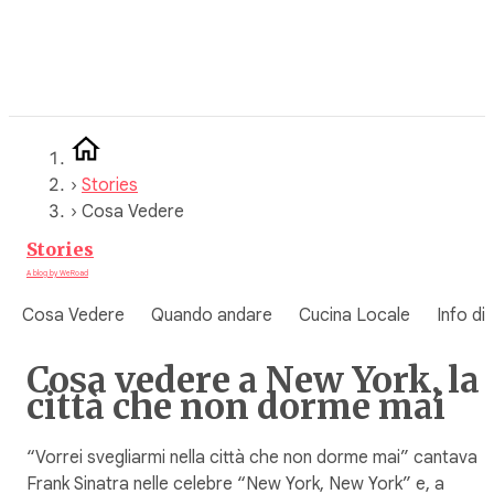
Vai
al
contenuto
›
Stories
›
Cosa Vedere
Stories
A blog by WeRoad
Cosa Vedere
Quando andare
Cucina Locale
Info di
Cosa vedere a New York, la
città che non dorme mai
“Vorrei svegliarmi nella città che non dorme mai” cantava
Frank Sinatra nelle celebre “New York, New York” e, a