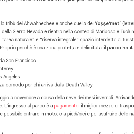
iò la tribù dei Ahwahnechee e anche quella dei
Yoṣṣe’meti
(lett
zzo della Sierra Nevada e rientra nella contea di Mariposa e Tuo
 “area naturale” e “riserva integrale” spazio interdetto ai turi
 Proprio perchè è una zona protetta e delimitata, il
parco ha 4 
 da San Francisco
nterey
os Angeles
a comodo per chi arriva dalla Death Valley
ggio a novembre a causa della neve dei mesi invernali. Arrivand
e. L’ingresso al parco è a
pagamento
, il miglior mezzo di tras
 possibile entrare in moto, o a piedi/bici e poi usufruire delle n