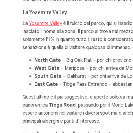
La Yosemite Valley
La
Yosemite Valley
è il fulcro del parco, qui si insed
lasciato il nome alla zona. Il parco si trova nel me
solamente l’1% in quanto tutto il resto è considerato
sensazione è quella di visitare qualcosa di immenso!
North Gate
– Big Oak Flat – per chi proviene
West Gate
– Mariposa – per chi arriva da Mo
South Gate
– Oakhurst – per chi arriva da L
East Gate
– Tioga Pass Entrance – abbastanz
Quest’ultimo è il più suggestivo, è aperto solo da ma
panoramica
Tioga Road
, passando per il Mono Lak
essere autonomi nel visitare i diversi spot ma è anche
principali alberghi e punti d’interesse.