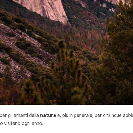
er gli amanti della
natura
e, più in generale, per chiunque abbia
o visitano ogni anno.