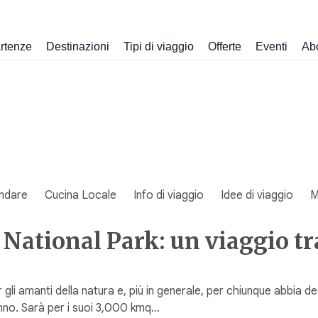
rtenze
Destinazioni
Tipi di viaggio
Offerte
Eventi
Ab
ndare
Cucina Locale
Info di viaggio
Idee di viaggio
M
National Park: un viaggio tra
li amanti della natura e, più in generale, per chiunque abbia dec
 anno. Sarà per i suoi 3,000 kmq…