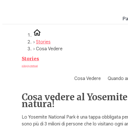
Vai
al
Pa
contenuto
›
Stories
›
Cosa Vedere
Stories
A blog by WeRoad
Cosa Vedere
Quando a
Cosa vedere al Yosemite 
natura!
Lo Yosemite National Park è una tappa obbligata per g
sono più di 3 milioni di persone che lo visitano ogni