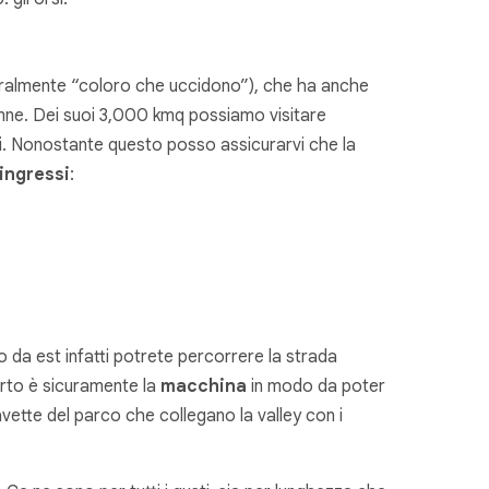
eralmente “coloro che uccidono”), che ha anche
lumne. Dei suoi 3,000 kmq possiamo visitare
sti. Nonostante questo posso assicurarvi che la
ingressi
:
o da est infatti potrete percorrere la strada
porto è sicuramente la
macchina
in modo da poter
avette del parco che collegano la valley con i