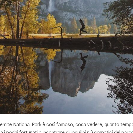
semite National Park è così famoso, cosa vedere, quanto tempo
pochi fortunati a incontrare gli inquilini più simpatici del parco: