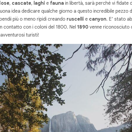
iose
,
cascate
,
laghi
e
fauna
in libertà, sarà perché vi fidat
ona idea dedicare qualche giorno a questo incredibile pezzo di m
 pendii più o meno ripidi creando
ruscelli
e
canyon
. E’ stato ab
 contatto con i coloni del 1800. Nel
1890
venne riconosciut
vventurosi turisti!