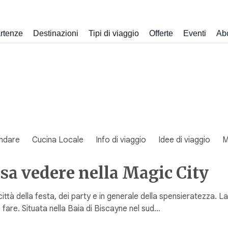
rtenze
Destinazioni
Tipi di viaggio
Offerte
Eventi
Ab
ndare
Cucina Locale
Info di viaggio
Idee di viaggio
M
sa vedere nella Magic City
 città della festa, dei party e in generale della spensieratezza. 
 fare. Situata nella Baia di Biscayne nel sud…