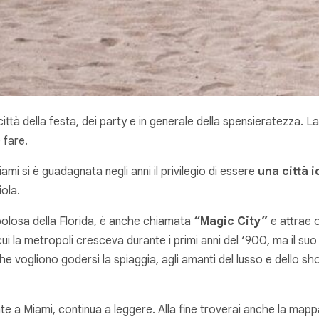
 città della festa, dei party e in generale della spensieratezza. 
 fare.
iami si è guadagnata negli anni il privilegio di essere
una città 
ola.
polosa della Florida, è anche chiamata
“Magic City”
e attrae o
la metropoli cresceva durante i primi anni del ‘900, ma il suo sens
 che vogliono godersi la spiaggia, agli amanti del lusso e dello s
te a Miami, continua a leggere. Alla fine troverai anche la map