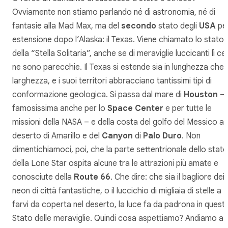
Ovviamente non stiamo parlando né di astronomia, né di
fantasie alla Mad Max, ma del
secondo
stato degli
USA
pe
estensione dopo l’Alaska: il Texas. Viene chiamato lo stato
della “Stella Solitaria”, anche se di meraviglie luccicanti lì ce
ne sono parecchie. Il Texas si estende sia in lunghezza che 
larghezza, e i suoi territori abbracciano tantissimi tipi di
conformazione geologica. Si passa dal mare di
Houston
–
famosissima anche per lo
Space Center
e per tutte le
missioni della NASA – e della costa del golfo del Messico al
deserto di Amarillo e del
Canyon
di
Palo Duro
. Non
dimentichiamoci, poi, che la parte settentrionale dello stato
della Lone Star ospita alcune tra le attrazioni più amate e
conosciute della
Route 66
. Che dire: che sia il bagliore dei
neon di città fantastiche, o il luccichio di migliaia di stelle a
farvi da coperta nel deserto, la luce fa da padrona in quest
Stato delle meraviglie. Quindi cosa aspettiamo? Andiamo a