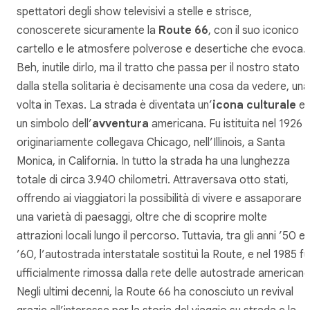
spettatori degli show televisivi a stelle e strisce,
conoscerete sicuramente la
Route 66
, con il suo iconico
cartello e le atmosfere polverose e desertiche che evoca.
Beh, inutile dirlo, ma il tratto che passa per il nostro stato
dalla stella solitaria è decisamente una cosa da vedere, una
volta in Texas. La strada è diventata un’
icona culturale
e
un simbolo dell’
avventura
americana. Fu istituita nel 1926 
originariamente collegava Chicago, nell’Illinois, a Santa
Monica, in California. In tutto la strada ha una lunghezza
totale di circa 3.940 chilometri. Attraversava otto stati,
offrendo ai viaggiatori la possibilità di vivere e assaporare
una varietà di paesaggi, oltre che di scoprire molte
attrazioni locali lungo il percorso. Tuttavia, tra gli anni ’50 e
’60, l’autostrada interstatale sostituì la
Route
, e nel 1985 fu
ufficialmente rimossa dalla rete delle autostrade americane
Negli ultimi decenni, la Route 66 ha conosciuto un revival