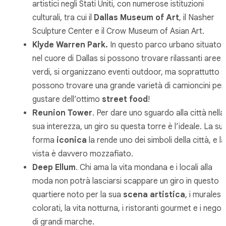
artistici negli Stati Uniti, con numerose istituzioni
culturali, tra cui il
Dallas Museum of Art
, il Nasher
Sculpture Center e il Crow Museum of Asian Art.
Klyde Warren Park.
In questo parco urbano situato
nel cuore di Dallas si possono trovare rilassanti aree
verdi, si organizzano eventi outdoor, ma soprattutto s
possono trovare una grande varietà di camioncini per
gustare dell’ottimo
street food
!
Reunion Tower
. Per dare uno sguardo alla città nella
sua interezza, un giro su questa torre è l’ideale. La su
forma
iconica
la rende uno dei simboli della città, e la
vista è davvero mozzafiato.
Deep Ellum
. Chi ama la vita mondana e i locali alla
moda non potrà lasciarsi scappare un giro in questo
quartiere noto per la sua
scena artistica
, i murales
colorati, la vita notturna, i ristoranti gourmet e i negoz
di grandi marche.