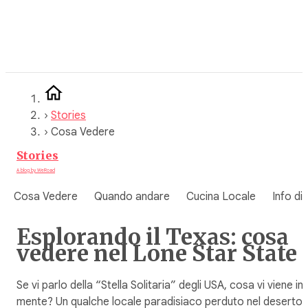
Vai
al
contenuto
›
Stories
›
Cosa Vedere
Stories
A blog by WeRoad
Cosa Vedere
Quando andare
Cucina Locale
Info di
Esplorando il Texas: cosa
vedere nel Lone Star State
Se vi parlo della “Stella Solitaria” degli USA, cosa vi viene in
mente? Un qualche locale paradisiaco perduto nel deserto?