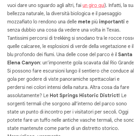
vuoi dare uno sguardo agli altri, fai
un giro qui
). Infatti, la sua
bellezza naturale, la diversità biologica e il paesaggio
mozzafiato lo rendono una delle
mete
più
importanti
e
senza dubbio una cosa da vedere una volta in Texas.
Tantissimi percorsi di trekking si snodano tra le rocce rosse
quelle calcaree, le esplosioni di verde della vegetazione e il
blu profondo dei fiumi. Una delle cose del parco è il
Santa
Elena Canyon
: un’imponente gola scavata dal Rio Grande.
Si possono fare escursioni lungo il sentiero che conduce all
gola per godere di viste panoramiche spettacolari e
perdersi nei colori intensi della natura. Altra cosa da fare
assolutamente? Le
Hot Springs Historic District!
Le
sorgenti termali che sorgono all’interno del parco sono
state un punto di incontro per i visitatori per secoli. Oggi
potete fare un tuffo nelle antiche vasche termali, che sono
state mantenute come parte di un distretto storico.