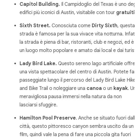
Capitol Building.
Il Campidoglio del Texas è uno degl
edifici più iconici di Austin, visitabile con tour
gratuiti
.
Sixth Street.
Conosciuta come
Dirty Sixth
, questa
strada è famosa per la sua vivace vita notturna. Infatti
la strada è piena di bar, ristoranti, club e negozi, ed è
un luogo molto popolare e amato dai local e dai turisti
Lady Bird Lake.
Questo sereno lago artificiale offre
una vista spettacolare del centro di Austin. Potete far
passeggiate lungo il percorso del Lady Bird Lake Hike
and Bike Trail o noleggiare una
canoa
o un
kayak
. Un
meravigliosa pausa immersi nella natura da non
lasciarsi sfuggire.
Hamilton Pool Preserve
. Anche se situato fuori dall
città, questo pittoresco canyon sembra uscito da un
film, quindi vale la pena di fare una piccola gita fuori