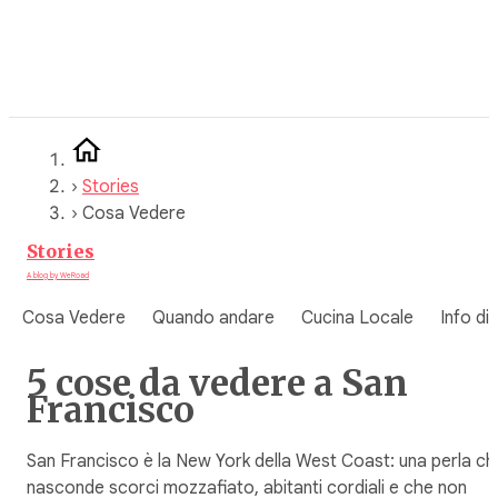
Vai
al
contenuto
›
Stories
›
Cosa Vedere
Stories
A blog by WeRoad
Cosa Vedere
Quando andare
Cucina Locale
Info di
5 cose da vedere a San
Francisco
San Francisco è la New York della West Coast: una perla ch
nasconde scorci mozzafiato, abitanti cordiali e che non