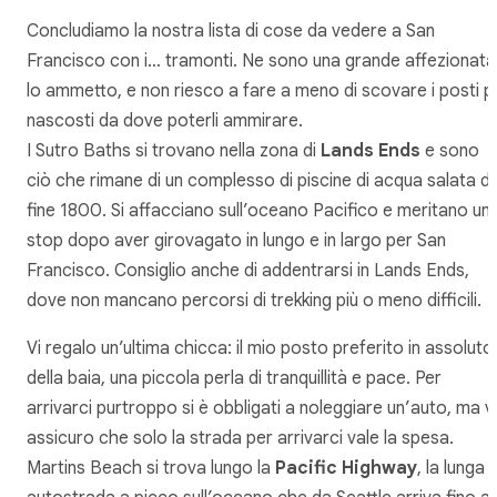
Concludiamo la nostra lista di cose da vedere a San
Francisco con i… tramonti. Ne sono una grande affezionata
lo ammetto, e non riesco a fare a meno di scovare i posti p
nascosti da dove poterli ammirare.
I Sutro Baths si trovano nella zona di
Lands Ends
e sono
ciò che rimane di un complesso di piscine di acqua salata di
fine 1800. Si affacciano sull’oceano Pacifico e meritano un
stop dopo aver girovagato in lungo e in largo per San
Francisco. Consiglio anche di addentrarsi in Lands Ends,
dove non mancano percorsi di trekking più o meno difficili.
Vi regalo un’ultima chicca: il mio posto preferito in assoluto
della baia, una piccola perla di tranquillità e pace. Per
arrivarci purtroppo si è obbligati a noleggiare un’auto, ma vi
assicuro che solo la strada per arrivarci vale la spesa.
Martins Beach si trova lungo la
Pacific Highway
, la lunga