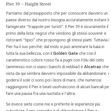
Pier 39 – Haight Street
Partiamo dal presupposto che per conoscere davvero un
paese diverso dal nostro bisogna accuratamente evitare le
famigerate “trappole per turisti”. Il Pier 39 è sicuramente il
primo della lista: negozi che vendono gli stessi souvenir e
ristoranti “tipici” che propongono gli stessi piatti. Tuttavia il
Pier ha il suo perché: dal molo si può ammirare la baia in
tutta la sua bellezza, con il
Golden Gate
che con il
caratteristico colore rosso fa a pugni con il blu del cielo
(ammesso non ci siano i banchi di nebbia!) e
Alcatraz
che
vista da qui sembra davvero impossibile da abbandonare. A
godersi il sole ci sono poi i leoni di mare, che numerosi
raggiungono il Pier e beati usufruiscono di alcuni bancali per
fare una pausa fra una nuotata e l’altra.
Se invece siete come me e preferite le esperienze più