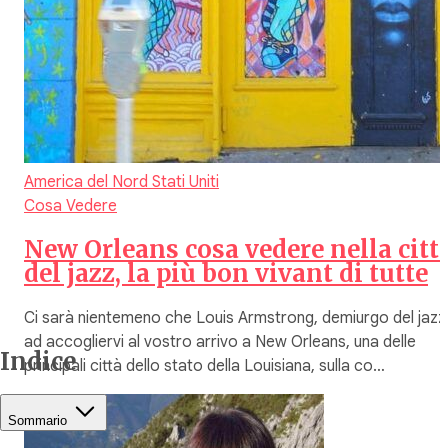
America del Nord
Stati Uniti
Cosa Vedere
New Orleans cosa vedere nella citt
del jazz, la più bon vivant di tutte
Ci sarà nientemeno che Louis Armstrong, demiurgo del jazz
ad accogliervi al vostro arrivo a New Orleans, una delle
Indice
principali città dello stato della Louisiana, sulla co…
Sommario