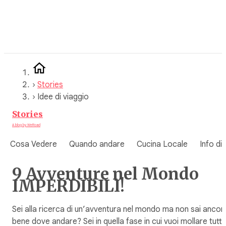
Vai
al
contenuto
›
Stories
›
Idee di viaggio
Stories
A blog by WeRoad
Cosa Vedere
Quando andare
Cucina Locale
Info di
9 Avventure nel Mondo
IMPERDIBILI!
Sei alla ricerca di un’avventura nel mondo ma non sai ancor
bene dove andare? Sei in quella fase in cui vuoi mollare tutt