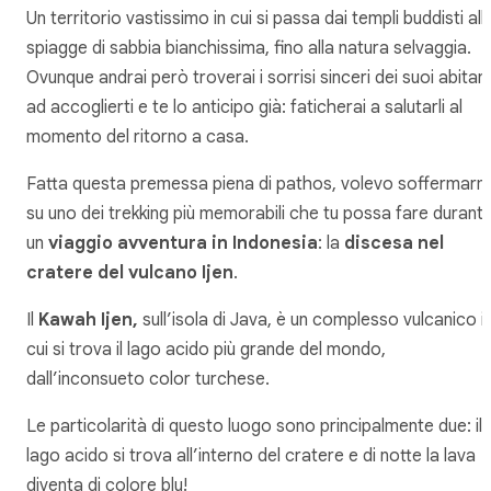
Un territorio vastissimo in cui si passa dai templi buddisti all
spiagge di sabbia bianchissima, fino alla natura selvaggia.
Ovunque andrai però troverai i sorrisi sinceri dei suoi abitant
ad accoglierti e te lo anticipo già: faticherai a salutarli al
momento del ritorno a casa.
Fatta questa premessa piena di pathos, volevo soffermarm
su uno dei trekking più memorabili che tu possa fare durant
un
viaggio avventura in Indonesia
: la
discesa nel
cratere del vulcano Ijen
.
Il
Kawah Ijen,
sull’isola di Java, è un complesso vulcanico i
cui si trova il lago acido più grande del mondo,
dall’inconsueto color turchese.
Le particolarità di questo luogo sono principalmente due: il
lago acido si trova all’interno del cratere e di notte la lava
diventa di colore blu!