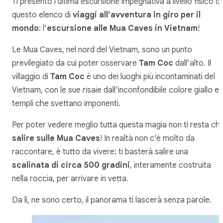
Ti presento l’ultima escursione impegnativa a livello fisico di
questo elenco di
viaggi all’avventura in giro per il
mondo
: l’
escursione alle Mua Caves in Vietnam
!
Le Mua Caves, nel nord del Vietnam, sono un punto
previlegiato da cui poter osservare
Tam Coc
dall’alto. Il
villaggio di
Tam Coc
è uno dei luoghi più incontaminati del
Vietnam, con le sue risaie dall’inconfondibile colore giallo e i
templi che svettano imponenti.
Per poter vedere meglio tutta questa magia non ti resta ch
salire sulle Mua Caves
! In realtà non c’è molto da
raccontare, è tutto da vivere: ti basterà salire una
scalinata di circa 500 gradini
, interamente costruita
nella roccia, per arrivare in vetta.
Da lì, ne sono certo, il panorama ti lascerà senza parole.