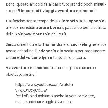
Bene, questo articolo fa al caso tuo: prenditi pochi minuti e
scopri
9 imperdibili viaggi avventura nel mondo
!
Dal fascino senza tempo della
Giordania
, alla
Lapponia
e
alle sue incredibili
aurora boreal
i, passando per la scalata
delle
Rainbow Mountain
del
Perù
.
Senza dimenticare la
Thailandia
e lo
snorkeling
nelle sue
acque cristalline, l’
Indonesia
e la scalata per raggiungere il
cratere del
vulcano Ijen
e tanto altro ancora.
9 avventure nel mondo
tra cui scegliere e un unico
obiettivo: partire!
https://www.youtube.com/watch?
v=wXJrDxgCcl0&t
Per i più pigri abbiamo anche la versione video,
ma… manca un viaggio avventura!