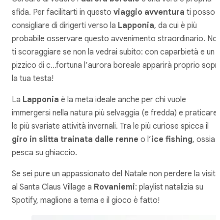
sfida. Per facilitarti in questo
viaggio avventura
ti posso
consigliare di dirigerti verso la
Lapponia
, da cui è più
probabile osservare questo avvenimento straordinario. No
ti scoraggiare se non la vedrai subito: con caparbietà e un
pizzico di c…fortuna l’aurora boreale apparirà proprio sopr
la tua testa!
La
Lapponia
è la meta ideale anche per chi vuole
immergersi nella natura più selvaggia (e fredda) e praticare
le più svariate attività invernali. Tra le più curiose spicca il
giro in slitta trainata dalle renne
o l’
ice fishing
, ossia l
pesca su ghiaccio.
Se sei pure un appassionato del Natale non perdere la visita
al Santa Claus Village a
Rovaniemi
: playlist natalizia su
Spotify, maglione a tema e il gioco è fatto!