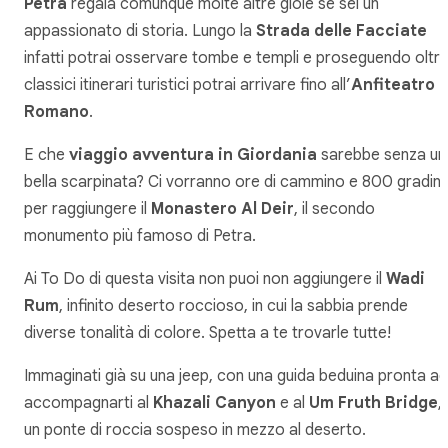
Petra
regala comunque molte altre gioie se sei un
appassionato di storia. Lungo la
Strada delle Facciate
infatti potrai osservare tombe e templi e proseguendo oltre
classici itinerari turistici potrai arrivare fino all’
Anfiteatro
Romano
.
E che
viaggio avventura in Giordania
sarebbe senza un
bella scarpinata? Ci vorranno ore di cammino e 800 gradini
per raggiungere il
Monastero Al Deir
, il secondo
monumento più famoso di Petra.
Ai To Do di questa visita non puoi non aggiungere il
Wadi
Rum
, infinito deserto roccioso, in cui la sabbia prende
diverse tonalità di colore. Spetta a te trovarle tutte!
Immaginati già su una jeep, con una guida beduina pronta ad
accompagnarti al
Khazali Canyon
e al
Um Fruth Bridge
,
un ponte di roccia sospeso in mezzo al deserto.