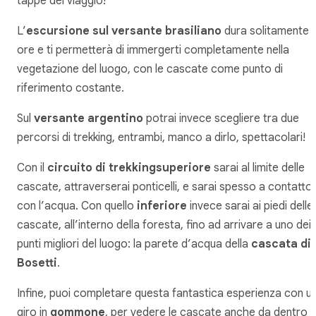
tappe del viaggio!
L’
escursione sul versante brasiliano
dura solitamente 
ore e ti permetterà di immergerti completamente nella
vegetazione del luogo, con le cascate come punto di
riferimento costante.
Sul
versante argentino
potrai invece scegliere tra due
percorsi di trekking, entrambi, manco a dirlo, spettacolari!
Con il
circuito di trekking
superiore
sarai al limite delle
cascate, attraverserai ponticelli, e sarai spesso a contatto
con l’acqua. Con quello
inferiore
invece sarai ai piedi delle
cascate, all’interno della foresta, fino ad arrivare a uno dei
punti migliori del luogo: la parete d’acqua della
cascata di
Bosetti
.
Infine, puoi completare questa fantastica esperienza con u
giro in
gommone
, per vedere le cascate anche da dentro