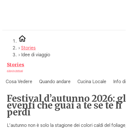
Vai
al
contenuto
›
Stories
›
Idee di viaggio
Stories
A blog by WeRoad
Cosa Vedere
Quando andare
Cucina Locale
Info di
Festival d’autunno 2026: gl
eventi che guai a te se te li
perdi
L’autunno non è solo la stagione dei colori caldi del foliage,