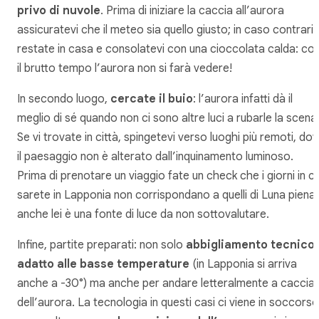
privo di nuvole
. Prima di iniziare la caccia all’aurora
assicuratevi che il meteo sia quello giusto; in caso contrario
restate in casa e consolatevi con una cioccolata calda: co
il brutto tempo l’aurora non si farà vedere!
In secondo luogo,
cercate il buio
: l’aurora infatti dà il
meglio di sé quando non ci sono altre luci a rubarle la scena
Se vi trovate in città, spingetevi verso luoghi più remoti, do
il paesaggio non è alterato dall’inquinamento luminoso.
Prima di prenotare un viaggio fate un check che i giorni in cu
sarete in Lapponia non corrispondano a quelli di Luna piena:
anche lei è una fonte di luce da non sottovalutare.
Infine, partite preparati: non solo
abbigliamento tecnico
adatto alle basse temperature
(in Lapponia si arriva
anche a -30°) ma anche per andare letteralmente a caccia
dell’aurora. La tecnologia in questi casi ci viene in soccorso