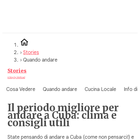
Vai
al
contenuto
›
Stories
›
Quando andare
Stories
A blog by WeRoad
Cosa Vedere
Quando andare
Cucina Locale
Info di
Il periodo migliore per
andare a Cuba: clima e
consigli utili
State pensando di andare a Cuba (come non pensarci!) e