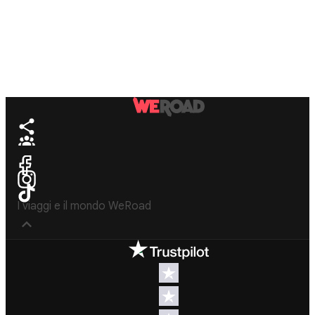
I viaggi e il mondo WeRoad
Destinazioni
Info & link utili (si
spera)
Viaggi di
gruppo Nord
Contatti