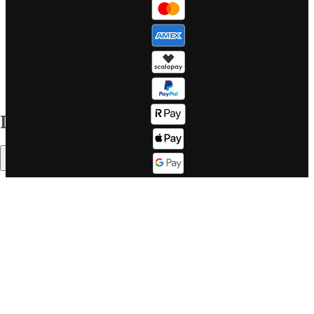
Segnalazioni
Viaggi di
whistleblow
gruppo Nord
Gestisci i tu
Europa
WeRoad!
Tutte le
Sitemap
destinazioni
Corporate info
Il mondo WeRoad
Indice
Lavora con
Come
noi
funziona
Sommario
Lavora con
Fasce d'età
noi se sei un
Il buon
DEV
WeRoader
Corporate
Mood di
website
viaggio
LinkedIn
Cosa dicono
Twitter
di noi su
Trustpilot
Cos'è