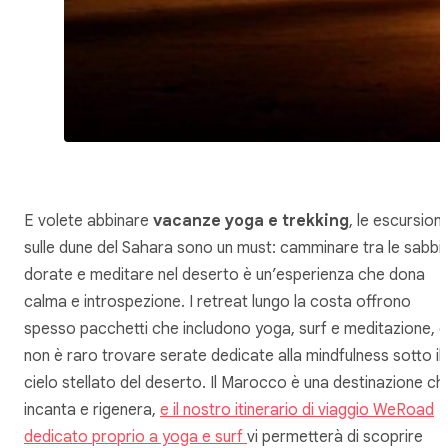
E volete abbinare
vacanze yoga e trekking
, le escursioni
sulle dune del Sahara sono un must: camminare tra le sabbi
dorate e meditare nel deserto è un’esperienza che dona
calma e introspezione. I retreat lungo la costa offrono
spesso pacchetti che includono yoga, surf e meditazione, e
non è raro trovare serate dedicate alla mindfulness sotto il
cielo stellato del deserto. Il Marocco è una destinazione ch
incanta e rigenera,
e il nostro itinerario di viaggio WeRoad
dedicato proprio a yoga e surf
vi permetterà di scoprire