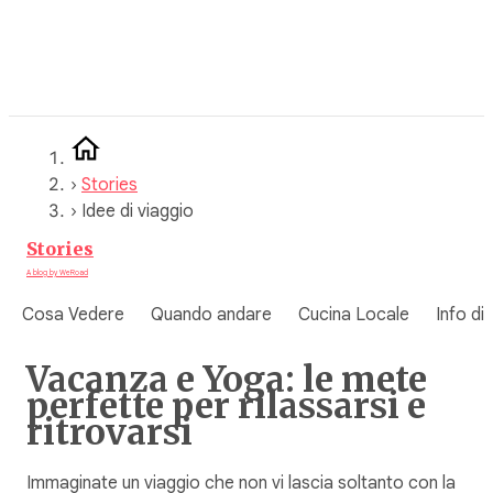
Vai
al
contenuto
›
Stories
›
Idee di viaggio
Stories
A blog by WeRoad
Cosa Vedere
Quando andare
Cucina Locale
Info di
Vacanza e Yoga: le mete
perfette per rilassarsi e
ritrovarsi
Immaginate un viaggio che non vi lascia soltanto con la