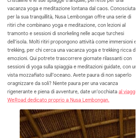
cristalline e le sue spiagge tranquille, perfette per una
vacanza yoga e meditazione lontana dal caos. Conosciuta
per la sua tranquillità, Nusa Lembongan offre una serie di
ritiri che combinano yoga e meditazione, con lezioni al
tramonto e sessioni di snorkeling nelle acque turchesi
dell’isola. Molti ritiri propongono attività come immersioni e
trekking, per chi cerca una vacanza yoga e trekking ricca di
emozioni. Qui potrete trascorrere giornate rilassanti con
sessioni di yoga sulla spiaggia e meditazioni guidate, con un
vista mozzafiato sull’oceano. Avete paura di non saperlo
oragnizzare da soli? Niente paura per una vacanza
rigenerante e piena di avventure, date un’occhiata
al viaggi
WeRoad dedicato proprio a Nusa Lembongan.