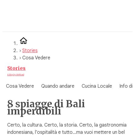
Vai
al
contenuto
›
Stories
›
Cosa Vedere
Stories
A blog by WeRoad
Cosa Vedere
Quando andare
Cucina Locale
Info di
8 spiagge di Bali
imperdibili
Certo, la cultura. Certo, la storia. Certo, la gastronomia
indonesiana, l’ospitalità e tutto…ma vuoi mettere un bel