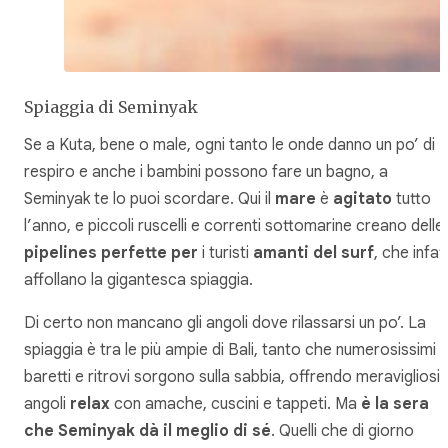
Spiaggia di Seminyak
Se a Kuta, bene o male, ogni tanto le onde danno un po’ di
respiro e anche i bambini possono fare un bagno, a
Seminyak te lo puoi scordare. Qui il
mare
è
agitato
tutto
l’anno, e piccoli ruscelli e correnti sottomarine creano delle
pipelines perfette per
i turisti
amanti del surf
, che infatt
affollano la gigantesca spiaggia.
Di certo non mancano gli angoli dove rilassarsi un po’. La
spiaggia è tra le più ampie di Bali, tanto che numerosissimi
baretti e ritrovi sorgono sulla sabbia, offrendo meravigliosi
angoli
relax
con amache, cuscini e tappeti. Ma
è la sera
che Seminyak dà il meglio di sé
. Quelli che di giorno