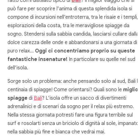
fatto con il distillato tipico di
Bali
? Il miglior viaggio che si
può fare per scoprire l’anima di questa splendida isola si
compone di incursioni nell’entroterra, tra le risaie e i templi,
esplorazioni della costa, tra le meravigliose spiagge da
sogno. Stendersi sulla sabbia candida, lasciarsi cullare dalla
dolce carezza delle onde e abbandonarsi a una giornata di
puro relax…
Oggi ci concentriamo proprio su queste
fantastiche insenature!
In particolare su quelle nel sud
dell’isola.
Sorge solo un problema: anche pensando solo al sud, Bali 
centinaia di spiagge! Come orientarsi? Quali sono le
miglior
spiagge
di
Bali
? L’isola offre un sacco di divertimenti
adrenalinici e di scenari da sogno per il relax più estremo.
Nella stessa giornata potresti fare una figura terribile sul
surf e rosolarti senza un briciolo di dignità al sole, impanato
nella sabbia più fine e bianca che vedrai mai.