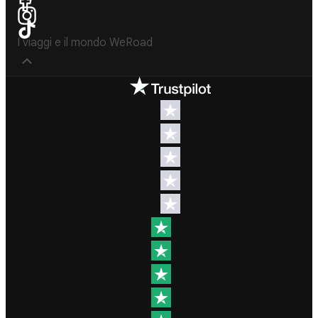
I viaggi e il mondo WeRoad
Destinazioni
Info & link utili (si
spera)
Viaggi di
gruppo Nord
Contatti
America
FAQ
Viaggi di
gruppo
Termini e
Centro
condizioni
America
Condizioni
Viaggi di
generali
gruppo Sud
Modulo
America
informativo
Viaggi di
standard
gruppo Africa