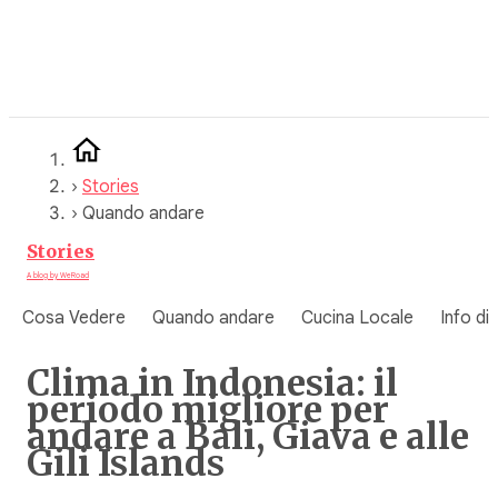
Vai
al
contenuto
›
Stories
›
Quando andare
Stories
A blog by WeRoad
Cosa Vedere
Quando andare
Cucina Locale
Info di
Clima in Indonesia: il
periodo migliore per
andare a Bali, Giava e alle
Gili Islands