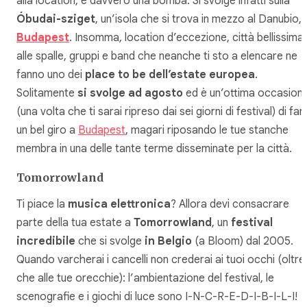
alla location, è davvero una bomba. Si svolge infatti sulla
Óbudai-sziget
, un’isola che si trova in mezzo al Danubio, 
Budapest
. Insomma, location d’eccezione, città bellissima
alle spalle, gruppi e band che neanche ti sto a elencare ne
fanno uno dei
place to be dell’estate europea
.
Solitamente
si svolge ad agosto
ed è un’ottima occasion
(una volta che ti sarai ripreso dai sei giorni di festival) di far
un bel giro a
Budapest
, magari riposando le tue stanche
membra in una delle tante terme disseminate per la città.
Tomorrowland
Ti piace la
musica elettronica
? Allora devi consacrare
parte della tua estate a
Tomorrowland
, un
festival
incredibile
che si svolge
in Belgio
(a Bloom) dal 2005.
Quando varcherai i cancelli non crederai ai tuoi occhi (oltre
che alle tue orecchie): l’ambientazione del festival, le
scenografie e i giochi di luce sono I-N-C-R-E-D-I-B-I-L-I!