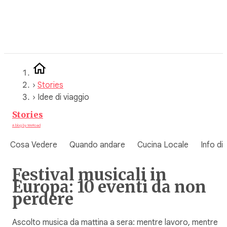
Vai
al
contenuto
›
Stories
›
Idee di viaggio
Stories
A blog by WeRoad
Cosa Vedere
Quando andare
Cucina Locale
Info di
Festival musicali in
Europa: 10 eventi da non
perdere
Ascolto musica da mattina a sera: mentre lavoro, mentre