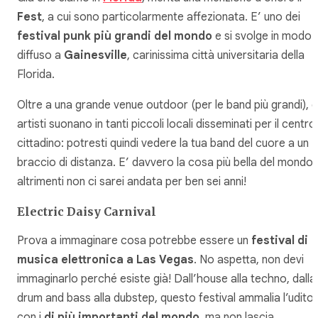
Fest
, a cui sono particolarmente affezionata. E’ uno dei
festival punk più grandi del mondo
e si svolge in modo
diffuso a
Gainesville
, carinissima città universitaria della
Florida.
Oltre a una grande venue outdoor (per le band più grandi), gl
artisti suonano in tanti piccoli locali disseminati per il centro
cittadino: potresti quindi vedere la tua band del cuore a un
braccio di distanza. E’ davvero la cosa più bella del mondo,
altrimenti non ci sarei andata per ben sei anni!
Electric Daisy Carnival
Prova a immaginare cosa potrebbe essere un
festival di
musica elettronica a Las Vegas
. No aspetta, non devi
immaginarlo perché esiste già! Dall’house alla techno, dalla
drum and bass alla dubstep, questo festival ammalia l’udito
con i
dj più importanti del mondo
, ma non lascia