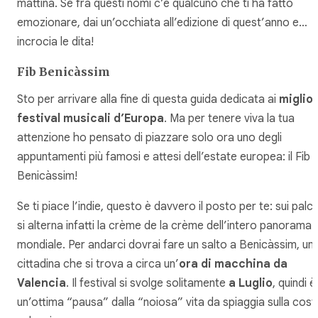
mattina. Se fra questi nomi c’è qualcuno che ti ha fatto
emozionare, dai un’occhiata all’edizione di quest’anno e…
incrocia le dita!
Fib Benicàssim
Sto per arrivare alla fine di questa guida dedicata ai
miglior
festival musicali d’Europa
. Ma per tenere viva la tua
attenzione ho pensato di piazzare solo ora uno degli
appuntamenti più famosi e attesi dell’estate europea: il Fib
Benicàssim!
Se ti piace l’indie, questo è davvero il posto per te: sui palc
si alterna infatti la
crème de la crème
dell’intero panorama
mondiale. Per andarci dovrai fare un salto a Benicàssim, un
cittadina che si trova a circa un’
ora di macchina da
Valencia
. Il festival si svolge solitamente
a Luglio
, quindi è
un’ottima “pausa” dalla “noiosa” vita da spiaggia sulla cost