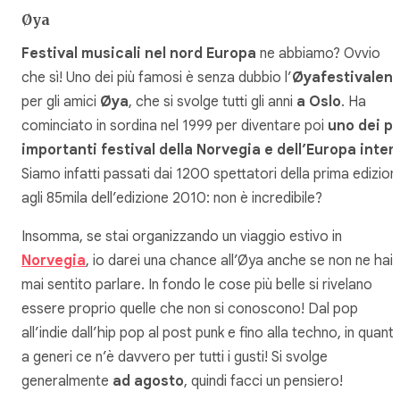
Øya
Festival musicali nel nord Europa
ne abbiamo? Ovvio
che sì! Uno dei più famosi è senza dubbio l’
Øyafestivalen
,
per gli amici
Øya
, che si svolge tutti gli anni
a Oslo
. Ha
cominciato in sordina nel 1999 per diventare poi
uno dei pi
importanti festival della Norvegia e dell’Europa inter
Siamo infatti passati dai 1200 spettatori della prima edizion
agli 85mila dell’edizione 2010: non è incredibile?
Insomma, se stai organizzando un viaggio estivo in
Norvegia
, io darei una chance all’Øya anche se non ne hai
mai sentito parlare. In fondo le cose più belle si rivelano
essere proprio quelle che non si conoscono! Dal pop
all’indie dall’hip pop al post punk e fino alla techno, in quant
a generi ce n’è davvero per tutti i gusti! Si svolge
generalmente
ad agosto
, quindi facci un pensiero!