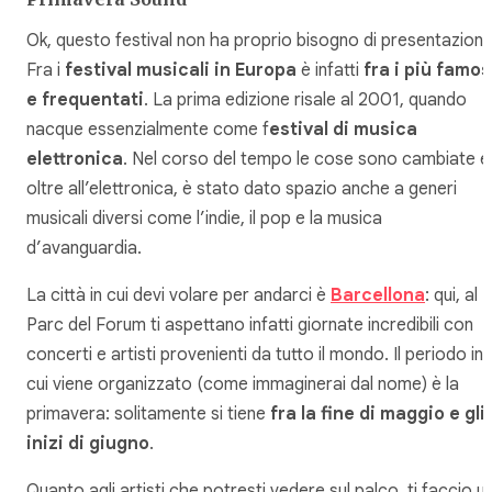
Ok, questo festival non ha proprio bisogno di presentazioni.
Fra i
festival musicali in Europa
è infatti
fra i più famos
e frequentati
. La prima edizione risale al 2001, quando
nacque essenzialmente come f
estival di musica
elettronica
. Nel corso del tempo le cose sono cambiate e
oltre all’elettronica, è stato dato spazio anche a generi
musicali diversi come l’indie, il pop e la musica
d’avanguardia.
La città in cui devi volare per andarci è
Barcellona
: qui, al
Parc del Forum ti aspettano infatti giornate incredibili con
concerti e artisti provenienti da tutto il mondo. Il periodo in
cui viene organizzato (come immaginerai dal nome) è la
primavera: solitamente si tiene
fra la fine di maggio e gli
inizi di giugno
.
Quanto agli artisti che potresti vedere sul palco, ti faccio u