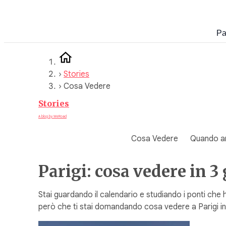
Vai
al
Pa
contenuto
›
Stories
›
Cosa Vedere
Stories
A blog by WeRoad
Cosa Vedere
Quando a
Parigi: cosa vedere in 3
Stai guardando il calendario e studiando i ponti che
però che ti stai domandando cosa vedere a Parigi in 3