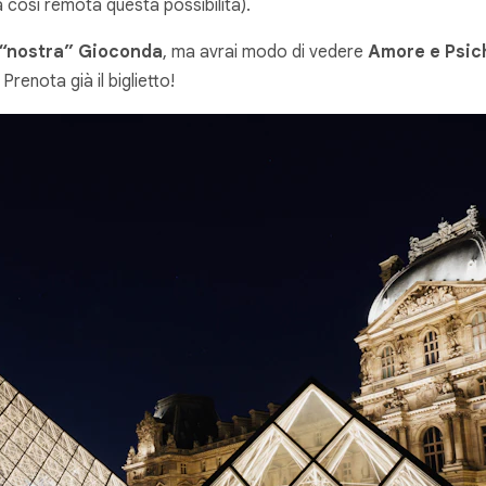
à così remota questa possibilità).
 “nostra” Gioconda
, ma avrai modo di vedere
Amore e Psic
Prenota già il biglietto!