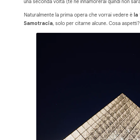
una seconda volta (te ne innamorerai quindi non sar
Naturalmente la prima opera che vorrai vedere è
la
Samotracia
, solo per citarne alcune. Cosa aspetti? 