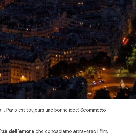
 ma… Paris est toujours une bonne idée! Scommetto
ittà dell’amore
che conosciamo attraverso i film.