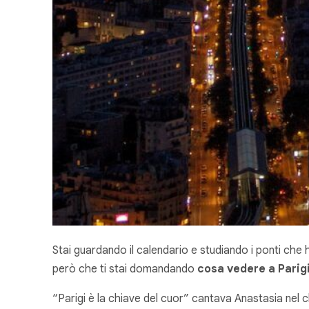
Stai guardando il calendario e studiando i ponti che
però che ti stai domandando
cosa vedere a Parigi
“Parigi è la chiave del cuor” cantava Anastasia nel c