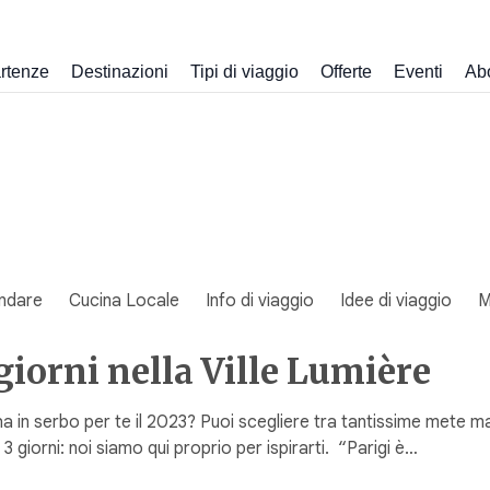
rtenze
Destinazioni
Tipi di viaggio
Offerte
Eventi
Ab
ndare
Cucina Locale
Info di viaggio
Idee di viaggio
M
 giorni nella Ville Lumière
 ha in serbo per te il 2023? Puoi scegliere tra tantissime mete
 giorni: noi siamo qui proprio per ispirarti. “Parigi è…