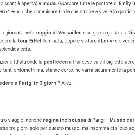
croissant è aperta) e
moda
. Guardare tutte le puntate di
Emily i
 vero? Pensa che camminare tra le sue strade e vivere la quotidi
 una giornata nella
reggia di Versailles
e un giro in giostra a
Dis
edere la
tour Eiffel
illuminata, oppure visitare il
Louvre
e vedere
splendida città.
lazione (d’altronde la
pasticceria
francese vale il biglietto aer
 tanti chilometri ma, stanne certo, ne varrà sicuramente la pe
dere a Parigi in 3 giorni
?
Allez
!
tro viaggio, nonché
regina indiscussa
di Parigi: il
Museo del
forse tre giorni solo per questo museo, ma insomma ci si può a