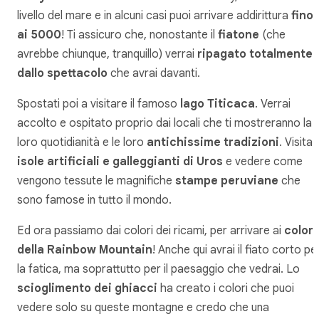
livello del mare e in alcuni casi puoi arrivare addirittura
fino
ai 5000
! Ti assicuro che, nonostante il
fiatone
(che
avrebbe chiunque, tranquillo) verrai
ripagato totalmente
dallo spettacolo
che avrai davanti.
Spostati poi a visitare il famoso
lago Titicaca
. Verrai
accolto e ospitato proprio dai locali che ti mostreranno la
loro quotidianità e le loro
antichissime tradizioni
. Visita 
isole artificiali e galleggianti di Uros
e vedere come
vengono tessute le magnifiche
stampe peruviane
che
sono famose in tutto il mondo.
Ed ora passiamo dai colori dei ricami, per arrivare ai
colori
della Rainbow Mountain
! Anche qui avrai il fiato corto pe
la fatica, ma soprattutto per il paesaggio che vedrai. Lo
scioglimento dei ghiacci
ha creato i colori che puoi
vedere solo su queste montagne e credo che una