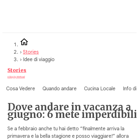
Vai
al
contenuto
›
Stories
›
Idee di viaggio
Stories
A blog by WeRoad
Cosa Vedere
Quando andare
Cucina Locale
Info di
Dove andare in vacanza a
giugno: 6 mete imperdibili
Se a febbraio anche tu hai detto “finalmente arriva la
primavera e la bella stagione e posso viaggiare!” allora