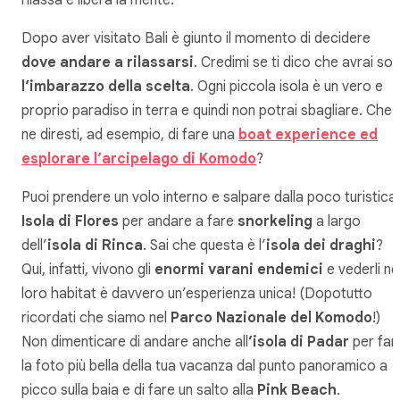
Dopo aver visitato Bali è giunto il momento di decidere
dove andare a rilassarsi
. Credimi se ti dico che avrai sol
l’imbarazzo della scelta
. Ogni piccola isola è un vero e
proprio paradiso in terra e quindi non potrai sbagliare. Che
ne diresti, ad esempio, di fare una
boat experience ed
esplorare l’arcipelago di Komodo
?
Puoi prendere un volo interno e salpare dalla poco turistica
Isola di Flores
per andare a fare
snorkeling
a largo
dell’
isola di Rinca
. Sai che questa è l’
isola dei draghi
?
Qui, infatti, vivono gli
enormi varani endemici
e vederli ne
loro habitat è davvero un’esperienza unica! (Dopotutto
ricordati che siamo nel
Parco Nazionale del Komodo
!)
Non dimenticare di andare anche all
’isola di Padar
per far
la foto più bella della tua vacanza dal punto panoramico a
picco sulla baia e di fare un salto alla
Pink Beach
.