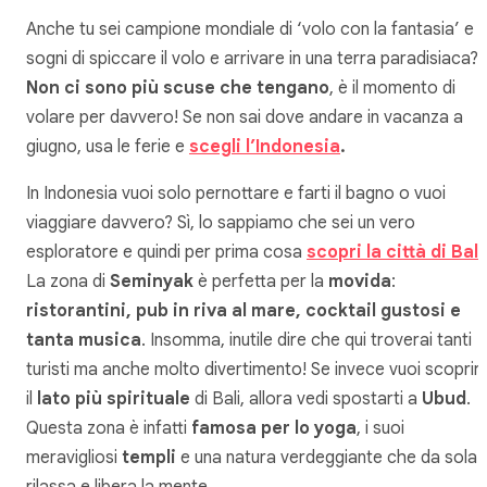
Anche tu sei campione mondiale di ‘volo con la fantasia’ e
sogni di spiccare il volo e arrivare in una terra paradisiaca?
Non ci sono più scuse che tengano
, è il momento di
volare per davvero! Se non sai dove andare in vacanza a
giugno, usa le ferie e
scegli l’Indonesia
.
In Indonesia vuoi solo pernottare e farti il bagno o vuoi
viaggiare davvero? Sì, lo sappiamo che sei un vero
esploratore e quindi per prima cosa
scopri la città di Bali
La zona di
Seminyak
è perfetta per la
movida
:
ristorantini, pub in riva al mare, cocktail gustosi e
tanta musica
. Insomma, inutile dire che qui troverai tanti
turisti ma anche molto divertimento! Se invece vuoi scoprir
il
lato più spirituale
di Bali, allora vedi spostarti a
Ubud
.
Questa zona è infatti
famosa per lo yoga
, i suoi
meravigliosi
templi
e una natura verdeggiante che da sola
rilassa e libera la mente.