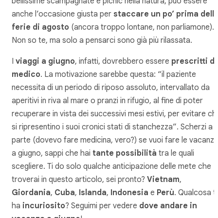
bellissime scampagnate e picnic nella natura, può essere
anche l’occasione giusta per
staccare un po’ prima dell
ferie di agosto
(ancora troppo lontane, non parliamone).
Non so te, ma solo a pensarci sono già più rilassata.
I
viaggi a giugno
, infatti, dovrebbero essere
prescritti da
medico
. La motivazione sarebbe questa:
“il paziente
necessita di un periodo di riposo assoluto, intervallato da
aperitivi in riva al mare o pranzi in rifugio, al fine di poter
recuperare in vista dei successivi mesi estivi, per evitare ch
si ripresentino i suoi cronici stati di stanchezza”
. Scherzi a
parte (dovevo fare medicina, vero?) se vuoi fare le vacanz
a giugno, sappi che hai
tante possibilità
tra le quali
scegliere. Ti do solo qualche anticipazione delle mete che
troverai in questo articolo, sei pronto?
Vietnam
,
Giordania
,
Cuba
,
Islanda
,
Indonesia
e
Perù
. Qualcosa ti
ha
incuriosito
? Seguimi per vedere
dove andare in