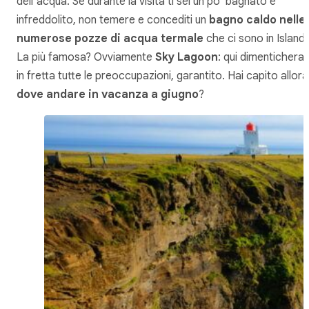
dell’acqua. Se durante la visita ti sei un po’ bagnato e
infreddolito, non temere e concediti un
bagno caldo nelle
numerose pozze di acqua termale
che ci sono in Island
La più famosa? Ovviamente
Sky Lagoon
: qui dimenticherai
in fretta tutte le preoccupazioni, garantito. Hai capito allora
dove andare in vacanza a giugno
?