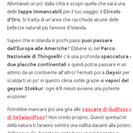
Allontanati un po’ dalla città e scopri quella che sarà una
delle
tappe immancabili
per il tuo viaggio: il
Circolo
d’Oro
. Si tratta di un’area che racchiude alcune delle
bellezze naturali più famose d’Islanda.
Sapevi che in Islanda in pochi passi
puoi passare
dall’Europa alle Americhe
? Ebbene sì, nel
Parco
Nazionale di Thingvellir
c’è una profonda
spaccatura d
due placche continentali
e quindi potrai passare in un
attimo da un continente all’altro! Fermati poi a
Geysir
per
scaldarti un po’ in questo clima ostile grazie ai
vapori del
geyser Stokkur
: ogni 4/8 minuti avviene una potente
eruzione!
Potrebbe mancare poi una gita alle
cascate di Gullfoss e
di Seljalandfoss
? Non credo proprio. Questi spettacoli
della natura ti faranno sentire una nullità davanti alla potenz