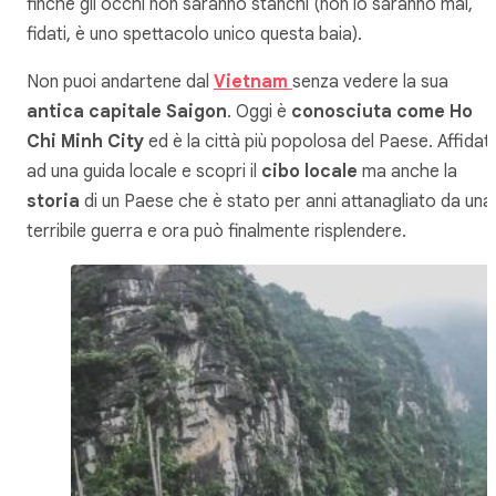
finché gli occhi non saranno stanchi (non lo saranno mai,
fidati, è uno spettacolo unico questa baia).
Non puoi andartene dal
Vietnam
senza vedere la sua
antica capitale Saigon
. Oggi è
conosciuta come Ho
Chi Minh City
ed è la città più popolosa del Paese. Affidati
ad una guida locale e scopri il
cibo locale
ma anche la
storia
di un Paese che è stato per anni attanagliato da una
terribile guerra e ora può finalmente risplendere.