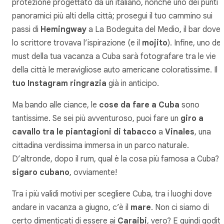
protezione progettato da un italiano, nonché uno dei punti
panoramici più alti della città; prosegui il tuo cammino sui
passi di
Hemingway
a La Bodeguita del Medio, il bar dove
lo scrittore trovava l’ispirazione (e il
mojito
). Infine, uno dei
must della tua vacanza a Cuba sarà fotografare tra le vie
della città le meravigliose auto americane coloratissime. Il
tuo Instagram ringrazia
già in anticipo.
Ma bando alle ciance, le
cose da fare a Cuba
sono
tantissime. Se sei più avventuroso, puoi fare un
giro a
cavallo tra le piantagioni di tabacco
a
Vinales
, una
cittadina verdissima immersa in un parco naturale.
D’altronde, dopo il rum, qual è la cosa più famosa a Cuba? I
sigaro cubano
, ovviamente!
Tra i più validi motivi per scegliere Cuba, tra i luoghi dove
andare in vacanza a giugno, c’è il
mare
. Non ci siamo di
certo dimenticati di essere ai
Caraibi
, vero? E quindi goditi i