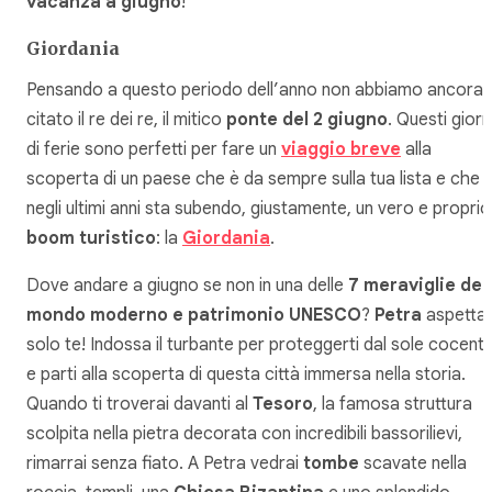
vacanza a giugno
!
Giordania
Pensando a questo periodo dell’anno non abbiamo ancora
citato il re dei re, il mitico
ponte del 2 giugno
. Questi giorn
di ferie sono perfetti per fare un
viaggio breve
alla
scoperta di un paese che è da sempre sulla tua lista e che
negli ultimi anni sta subendo, giustamente, un vero e proprio
boom turistico
: la
Giordania
.
Dove andare a giugno se non in una delle
7 meraviglie del
mondo moderno e patrimonio UNESCO
?
Petra
aspetta
solo te! Indossa il turbante per proteggerti dal sole cocent
e parti alla scoperta di questa città immersa nella storia.
Quando ti troverai davanti al
Tesoro
, la famosa struttura
scolpita nella pietra decorata con incredibili bassorilievi,
rimarrai senza fiato. A Petra vedrai
tombe
scavate nella