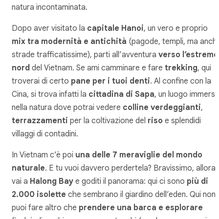
natura incontaminata.
Dopo aver visitato la
capitale Hanoi
, un vero e proprio
mix tra modernità e antichità
(pagode, templi, ma anch
strade trafficatissime), parti all’avventura
verso l’estremo
nord
del Vietnam. Se ami camminare e fare
trekking
, qui
troverai di certo
pane per i tuoi denti
. Al confine con la
Cina, si trova infatti la
cittadina di Sapa
, un luogo immers
nella natura dove potrai vedere
colline verdeggianti
,
terrazzamenti
per la coltivazione del
riso
e splendidi
villaggi di contadini.
In Vietnam c’è poi
una delle 7 meraviglie del mondo
naturale
. E tu vuoi davvero perdertela? Bravissimo, allora
vai a
Halong Bay
e goditi il panorama: qui ci sono
più di
2.000 isolette
che sembrano il giardino dell’eden. Qui non
puoi fare altro che
prendere una barca e esplorare