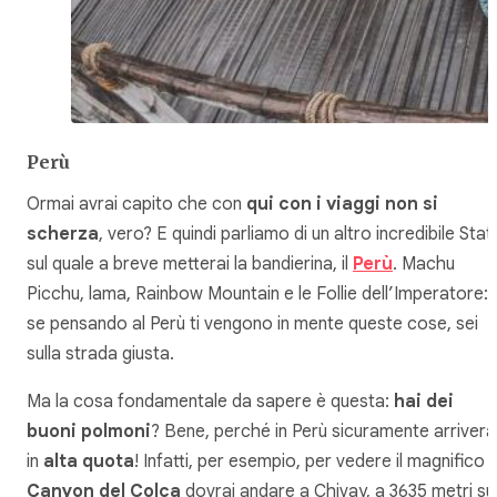
Perù
Ormai avrai capito che con
qui con i viaggi non si
scherza
, vero? E quindi parliamo di un altro incredibile Stat
sul quale a breve metterai la bandierina, il
Perù
. Machu
Picchu, lama, Rainbow Mountain e le Follie dell’Imperatore:
se pensando al Perù ti vengono in mente queste cose, sei
sulla strada giusta.
Ma la cosa fondamentale da sapere è questa:
hai dei
buoni polmoni
? Bene, perché in Perù sicuramente arrivera
in
alta quota
! Infatti, per esempio, per vedere il magnifico
Canyon del Colca
dovrai andare a Chivay, a 3635 metri su