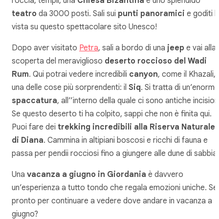
roccia, templi, una
Chiesa Bizantina
e uno splendido
teatro
da 3000 posti. Sali sui
punti panoramici
e goditi l
vista su questo spettacolare sito Unesco!
Dopo aver visitato
Petra
, sali a bordo di una
jeep
e vai alla
scoperta del meraviglioso
deserto roccioso del Wadi
Rum
. Qui potrai vedere incredibili
canyon
, come il Khazali, 
una delle cose più sorprendenti: il
Siq
. Si tratta di un’enorme
spaccatura
, all’’interno della quale ci sono antiche incisioni
Se questo deserto ti ha colpito, sappi che non è finita qui.
Puoi fare dei
trekking incredibili alla Riserva Naturale
di Diana
. Cammina in altipiani boscosi e ricchi di fauna e
passa per pendii rocciosi fino a giungere alle dune di sabbia
Una
vacanza a giugno in Giordania
è davvero
un’esperienza a tutto tondo che regala emozioni uniche. Sei
pronto per continuare a vedere dove andare in vacanza a
giugno?