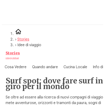
Vai
al
contenuto
›
Stories
›
Idee di viaggio
Stories
A blog by WeRoad
Cosa Vedere
Quando andare
Cucina Locale
Info di
Surf spot: dove fare surf in
giro per il mondo
Se oltre ad essere alla ricerca di nuovi compagni di viaggio,
mete avventurose, orizzonti e tramonti da paura, sogni di