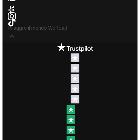
I viaggi e il mondo WeRoad
Destinazioni
Info & link utili (si
spera)
Viaggi di
gruppo Nord
Contatti
America
FAQ
Viaggi di
gruppo
Termini e
Centro
condizioni
America
Condizioni
Viaggi di
generali
gruppo Sud
Modulo
America
informativo
Viaggi di