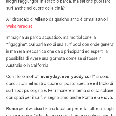
luoghi raggiungibili in aereo o barca, ma sai che puoi fare
surf anche nel cuore della città?
All’Idroscalo di
Milano
da qualche anno è ormai attivo il
WakeParadise.
Immagina un parco acquatico, ma moltiplicane la
“figaggine”. Qui parliamo di una surf pool con onde generat
in maniera meccanica che da a principianti ed esperti la
possibilità di vivere una giornata come se si fosse in
Australia o in California.
Con il loro motto
” everyday, everybody surf
” si sono
conquistati nel nostro cuore un posto speciale e il titolo di
surf spot più originale. Per rimanere in tema di città italiane
con spazi per il surf, vi segnaliamo anche Roma e Genova.
Roma
per il windsurf è una location perfetta: oltre ai luoghi
di mare, come Ostia dove ci sono diverse scuole anche di