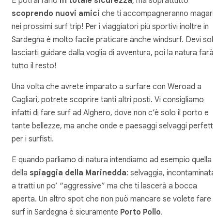
E potrai farlo
in totale sicurezza
, ma soprattutto
scoprendo nuovi amici
che ti accompagneranno magari
nei prossimi surf trip! Per i viaggiatori più sportivi inoltre in
Sardegna è molto facile praticare anche windsurf. Devi sol
lasciarti guidare dalla voglia di avventura, poi la natura farà
tutto il resto!
Una volta che avrete imparato a surfare con Weroad a
Cagliari, potrete scoprire tanti altri posti. Vi consigliamo
infatti di fare surf ad Alghero, dove non c’è solo il porto e
tante bellezze, ma anche onde e paesaggi selvaggi perfetti
per i surfisti.
E quando parliamo di natura intendiamo ad esempio quella
della
spiaggia della Marinedda
: selvaggia, incontaminata
a tratti un po’ “aggressive” ma che ti lascerà a bocca
aperta. Un altro spot che non può mancare se volete fare
surf in Sardegna è sicuramente
Porto Pollo
.