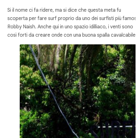
Si il nome ci fa ridere, ma si dice che questa meta fu
scoperta per fare surf proprio da uno dei surfisti più famosi
Robby Naish. Anche qui in uno spazio idilliaco, i venti sono
così forti da creare onde con una buona spalla cavalcabile.