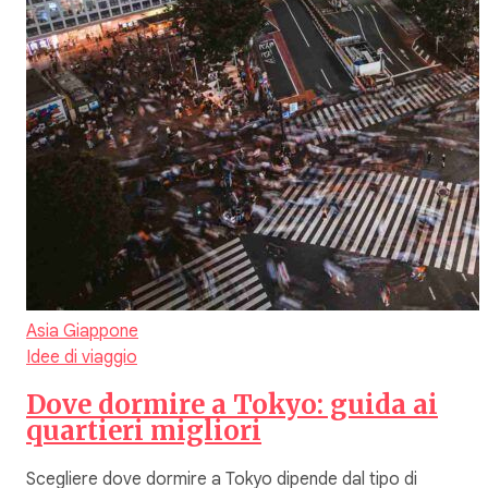
Asia
Giappone
Idee di viaggio
Dove dormire a Tokyo: guida ai
quartieri migliori
Scegliere dove dormire a Tokyo dipende dal tipo di